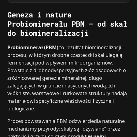
Geneza i natura
Probiominerału PBM – od skał
do biomineralizacji
Probiominerał (PBM)
to rezultat biomineralizacji –
procesu, w którym drobne cząsteczki skał ulegają
fermentacji pod wpływem mikroorganizmów.
Powstaje z drobnodyspersyjnych złóż osadowych o
zróżnicowanej genezie mineralnej, długo
zalegających w gruncie i nasyconych wodą. Ich
włókniste, warstwowe i rurkowate struktury nadają
materiałowi specyficzne właściwości fizyczne i
biologiczne.
Proces powstawania PBM odzwierciedla naturalne
mechanizmy przyrody: skały są „ożywiane” przez
bakterie i grzyby, co czyni produkt
w pełni