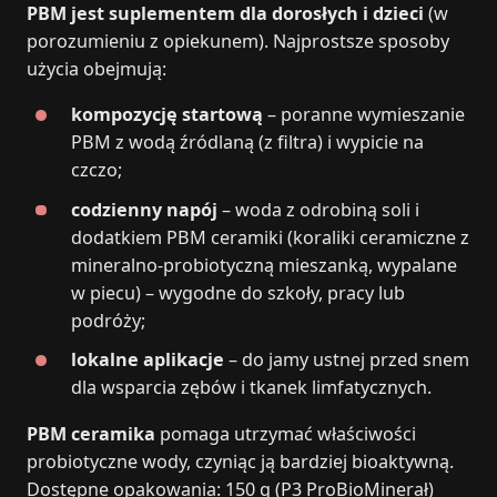
PBM jest suplementem dla dorosłych i dzieci
(w
porozumieniu z opiekunem). Najprostsze sposoby
użycia obejmują:
kompozycję startową
– poranne wymieszanie
PBM z wodą źródlaną (z filtra) i wypicie na
czczo;
codzienny napój
– woda z odrobiną soli i
dodatkiem PBM ceramiki (koraliki ceramiczne z
mineralno-probiotyczną mieszanką, wypalane
w piecu) – wygodne do szkoły, pracy lub
podróży;
lokalne aplikacje
– do jamy ustnej przed snem
dla wsparcia zębów i tkanek limfatycznych.
PBM ceramika
pomaga utrzymać właściwości
probiotyczne wody, czyniąc ją bardziej bioaktywną.
Dostępne opakowania: 150 g (P3 ProBioMinerał)