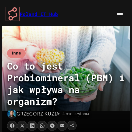
Przejdź
do
Poland IT Hub
treści
Inne
Co to jest
Probiomineral (PBM) i
jak wpływa na
organizm?
GRZEGORZ KUZIA
4 min. czytania