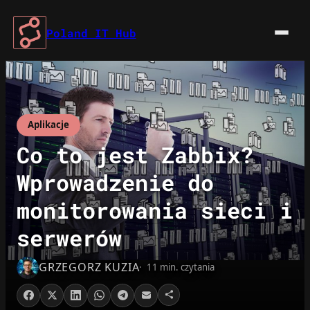
Przejdź
do
Poland IT Hub
treści
Aplikacje
Co to jest Zabbix?
Wprowadzenie do
monitorowania sieci i
serwerów
GRZEGORZ KUZIA
11 min. czytania