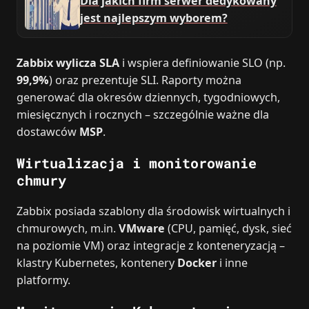
Dla jakich firm serwer dedykowany
jest najlepszym wyborem?
Zabbix wylicza SLA
i wspiera definiowanie SLO (np.
99,9%
) oraz prezentuje SLI. Raporty można
generować dla okresów dziennych, tygodniowych,
miesięcznych i rocznych – szczególnie ważne dla
dostawców
MSP
.
Wirtualizacja i monitorowanie
chmury
Zabbix posiada szablony dla środowisk wirtualnych i
chmurowych, m.in.
VMware
(CPU, pamięć, dysk, sieć
na poziomie VM) oraz integracje z konteneryzacją –
klastry Kubernetes, kontenery
Docker
i inne
platformy.