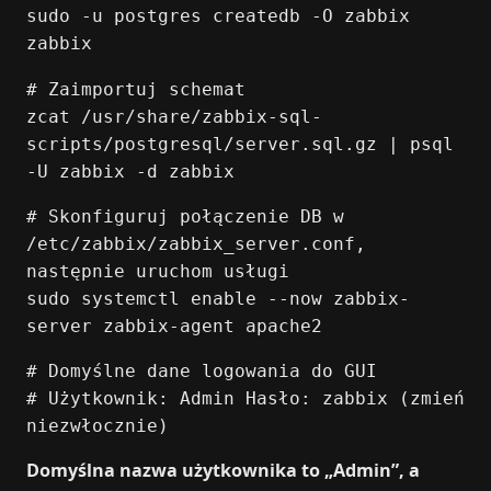
sudo -u postgres createdb -O zabbix
zabbix
# Zaimportuj schemat
zcat /usr/share/zabbix-sql-
scripts/postgresql/server.sql.gz | psql
-U zabbix -d zabbix
# Skonfiguruj połączenie DB w
/etc/zabbix/zabbix_server.conf,
następnie uruchom usługi
sudo systemctl enable --now zabbix-
server zabbix-agent apache2
# Domyślne dane logowania do GUI
# Użytkownik: Admin Hasło: zabbix (zmień
niezwłocznie)
Domyślna nazwa użytkownika to „Admin”, a