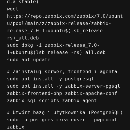
dla stable)
wget
https://repo.zabbix.com/zabbix/7.0/ubunt
u/pool/main/z/zabbix-release/zabbix-
release_7.0-1+ubuntu$(lsb_release -
rs)_all.deb
sudo dpkg -i zabbix-release_7.0-
1+ubuntu$(lsb_release -rs)_all.deb
sudo apt update
# Zainstaluj serwer, frontend i agenta
sudo apt install -y postgresql
sudo apt install -y zabbix-server-pgsql
zabbix-frontend-php zabbix-apache-conf
zabbix-sql-scripts zabbix-agent
# Utwórz bazę i użytkownika (PostgreSQL)
sudo -u postgres createuser --pwprompt
zabbix