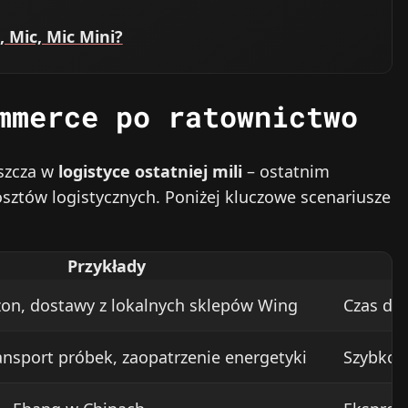
, Mic, Mic Mini?
mmerce po ratownictwo
aszcza w
logistyce ostatniej mili
– ostatnim
sztów logistycznych. Poniżej kluczowe scenariusze
Przykłady
on, dostawy z lokalnych sklepów Wing
Czas do
ansport próbek, zaopatrzenie energetyki
Szybkość