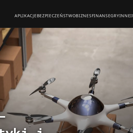
APLIKACJE
BEZPIECZEŃSTWO
BIZNES
FINANSE
GRY
INNE
–
tyki i