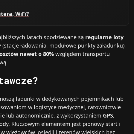
tera, WiFi?
ajbliższych latach spodziewane są
regularne loty
ry (stacje ładowania, modułowe punkty załadunku),
kosztów nawet o 80%
względem transportu
wą.
tawcze?
enoszą ładunki w dedykowanych pojemnikach lub
osowaniom w logistyce medycznej, ratownictwie
ie lub autonomicznie, z wykorzystaniem
GPS
,
ody. Kluczowym elementem jest pionowy start i
w wieżowców, osiedli i terenów wiejskich bez