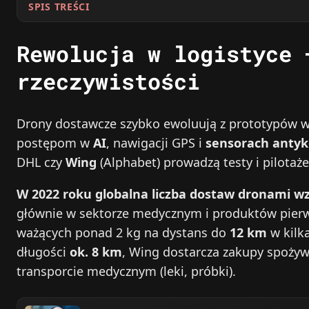
SPIS TREŚCI
Rewolucja w logistyce 
rzeczywistości
Drony dostawcze szybko ewoluują z prototypów w 
postępom w
AI
, nawigacji GPS i
sensorach antyk
DHL czy
Wing
(Alphabet) prowadzą testy i pilotaże
W 2022 roku globalna liczba dostaw dronami wzr
głównie w sektorze medycznym i produktów pierw
ważących ponad 2 kg na dystans do
12 km
w kilk
długości
ok. 8 km
, Wing dostarcza zakupy spożywc
transporcie medycznym (leki, próbki).