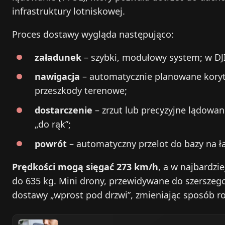
infrastruktury lotniskowej.
Proces dostawy wygląda następująco:
załadunek
– szybki, modułowy system; w DJI 
nawigacja
– automatycznie planowane koryta
przeszkody terenowe;
dostarczenie
– zrzut lub precyzyjne lądowan
„do rąk”;
powrót
– automatyczny przelot do bazy na ł
Prędkości mogą sięgać 273 km/h
, a w najbardz
do 635 kg. Mini drony, przewidywane do szerszeg
dostawy „wprost pod drzwi”, zmieniając sposób r