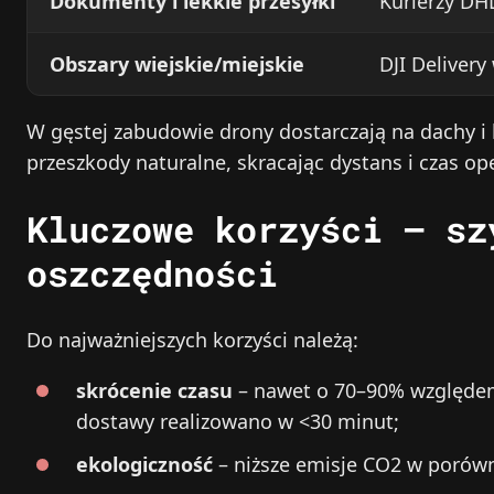
Dokumenty i lekkie przesyłki
Kurierzy DH
Obszary wiejskie/miejskie
DJI Deliver
W gęstej zabudowie drony dostarczają na dachy i
przeszkody naturalne, skracając dystans i czas ope
Kluczowe korzyści – sz
oszczędności
Do najważniejszych korzyści należą:
skrócenie czasu
– nawet o 70–90% względe
dostawy realizowano w <30 minut;
ekologiczność
– niższe emisje CO2 w porów