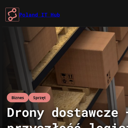
Przejdź
do
Poland IT Hub
treści
Biznes
Sprzęt
Drony dostawcze 
przyszłość logis