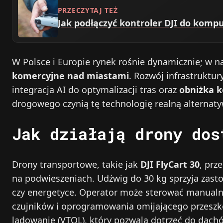
PRZECZYTAJ TEŻ
Jak podłączyć kontroler DJI do kompu
W Polsce i Europie rynek rośnie dynamicznie; w n
komercyjne nad miastami
. Rozwój infrastruktu
integracja AI do optymalizacji tras oraz
obniżka 
drogowego czynią tę technologię realną alternaty
Jak działają drony dos
Drony transportowe, takie jak
DJI FlyCart 30
, prz
na podwieszeniach. Udźwig do 30 kg sprzyja zast
czy energetyce. Operator może sterować manualn
czujników i oprogramowania omijającego przeszk
lądowanie (VTOL), który pozwala dotrzeć do dachó