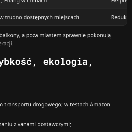
L, Ehang w Chinach
Ekspres
y w trudno dostępnych miejscach
Redukcj
 balkony, a poza miastem sprawnie pokonują
racji.
ybkość, ekologia,
m transportu drogowego; w testach Amazon
naniu z vanami dostawczymi;