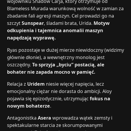
wojowniku Shadow Carja, który otrzymuje od
Blameless Murada warunkową wolność w zamian za
zbadanie fali agresji maszyn. Cel prowadzi go na
szczyt
Sunspear
, śladami brata, Urida.
Motyw
odkupienia i tajemnica anomalii maszyn
napędzają wyprawę.
Ryas pozostaje w dużej mierze niewidoczny (widzimy
głównie dłonie), a wewnętrzny monolog jest
oszczędny.
To sprzyja „byciu” postacią, ale
bohater nie zapada mocno w pamięć.
Relacja z
Uridem
niesie więcej napięcia, lecz
emocjonalny ciężar nie dorasta do ambicji. Aloy
pojawia się epizodycznie, utrzymując
fokus na
nowym bohaterze
.
Antagonistka
Asera
wprowadza wątek zemsty i
spektakularne starcia ze skorumpowanymi