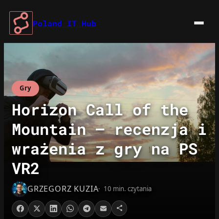
Przejdź
do
Poland IT Hub
treści
Gry
Horizon Call of the
Mountain – recenzja i
wrażenia z gry na PS
VR2
GRZEGORZ KUZIA
10 min. czytania