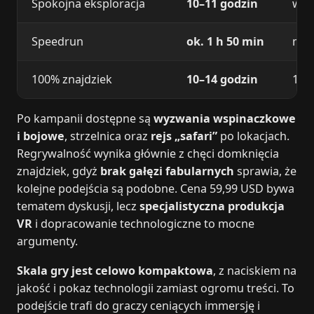
Spokojna eksploracja
10–11 godzin
wię
Speedrun
ok. 1 h 50 min
mak
100% znajdziek
10–14 godzin
111
Po kampanii dostępne są
wyzwania wspinaczkowe
i bojowe
, strzelnica oraz
rejs „safari”
po lokacjach.
Regrywalność wynika głównie z chęci domknięcia
znajdziek, gdyż
brak gałęzi fabularnych
sprawia, że
kolejne podejścia są podobne. Cena 59,99 USD bywa
tematem dyskusji, lecz
specjalistyczna produkcja
VR
i dopracowanie technologiczne to mocne
argumenty.
Skala gry jest celowo kompaktowa
, z naciskiem na
jakość i pokaz technologii zamiast ogromu treści. To
podejście trafi do graczy ceniących immersję i