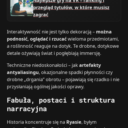
Najlepsze gry na VR – ranking i
przegląd tytułów, w które musisz
zagrać
Interaktywność nie jest tylko dekoracją –
można
podnosić, oglądać i rzucać
wieloma przedmiotami,
a roślinność reaguje na dotyk. Te drobne, dotykowe
detale ożywiają świat i pogłębiają immersję.
Techniczne niedoskonałości – jak
artefakty
antyaliasingu
, okazjonalne spadki płynności czy
drobne „drgania” obrotu – pojawiają się rzadko i nie
przysłaniają ogólnej jakości oprawy.
Fabuła, postaci i struktura
narracyjna
Historia koncentruje się na
Ryasie
, byłym