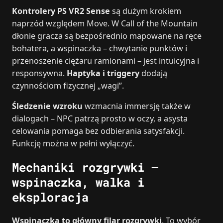
Kontrolery PS VR2 Sense
są dużym krokiem
naprzód względem Move. W Call of the Mountain
dłonie gracza są bezpośrednio mapowane na ręce
bohatera, a wspinaczka – chwytanie punktów i
przenoszenie ciężaru ramionami – jest intuicyjna i
responsywna.
Haptyka i triggery
dodają
czynnościom fizycznej „wagi”.
Śledzenie wzroku
wzmacnia immersję także w
dialogach – NPC patrzą prosto w oczy, a asysta
celowania pomaga bez odbierania satysfakcji.
Funkcję można w pełni wyłączyć.
Mechaniki rozgrywki –
wspinaczka, walka i
eksploracja
Wspinaczka to główny filar rozgrywki
. To wybór