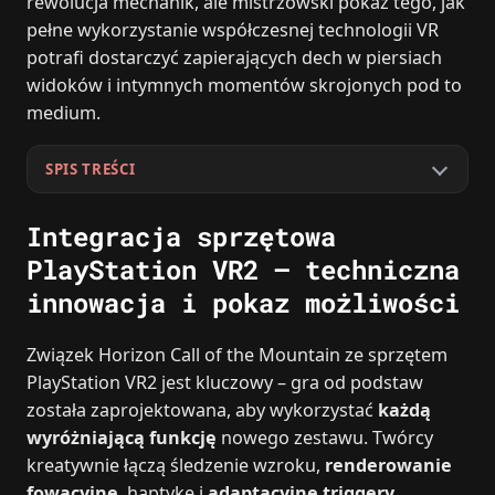
rewolucja mechanik, ale mistrzowski pokaz tego, jak
pełne wykorzystanie współczesnej technologii VR
potrafi dostarczyć zapierających dech w piersiach
widoków i intymnych momentów skrojonych pod to
medium.
SPIS TREŚCI
Integracja sprzętowa
PlayStation VR2 – techniczna
innowacja i pokaz możliwości
Związek Horizon Call of the Mountain ze sprzętem
PlayStation VR2 jest kluczowy – gra od podstaw
została zaprojektowana, aby wykorzystać
każdą
wyróżniającą funkcję
nowego zestawu. Twórcy
kreatywnie łączą śledzenie wzroku,
renderowanie
fowacyjne
, haptykę i
adaptacyjne triggery
,