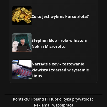
Co to jest wykres kursu złota?
Stephen Elop – rola w historii
Nokii i Microsoftu
Narzędzie xev – testowanie
klawiszy i zdarzeń w systemie
Linux
Kontakt
O Poland IT Hub
Polityka prywatności
Reklama i współpraca