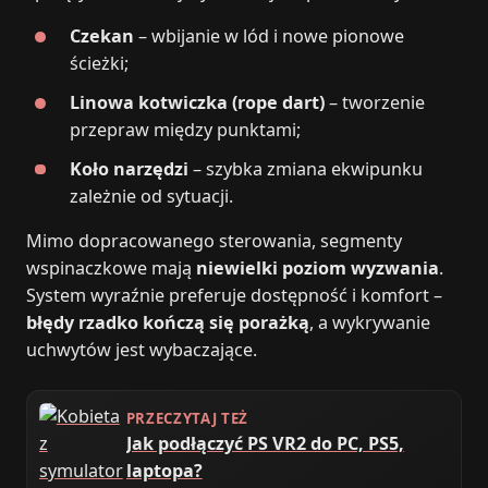
Czekan
– wbijanie w lód i nowe pionowe
ścieżki;
Linowa kotwiczka (rope dart)
– tworzenie
przepraw między punktami;
Koło narzędzi
– szybka zmiana ekwipunku
zależnie od sytuacji.
Mimo dopracowanego sterowania, segmenty
wspinaczkowe mają
niewielki poziom wyzwania
.
System wyraźnie preferuje dostępność i komfort –
błędy rzadko kończą się porażką
, a wykrywanie
uchwytów jest wybaczające.
PRZECZYTAJ TEŻ
Jak podłączyć PS VR2 do PC, PS5,
laptopa?