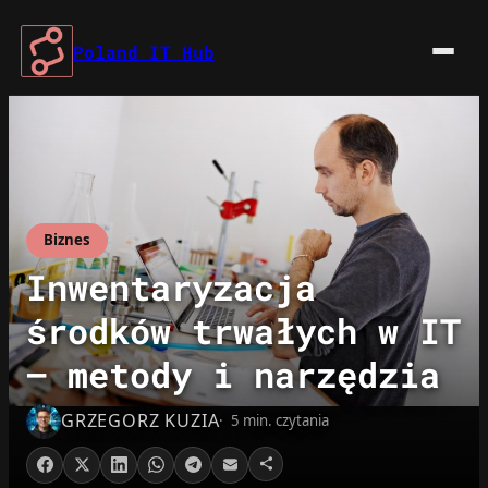
Przejdź
do
Poland IT Hub
treści
Biznes
Inwentaryzacja
środków trwałych w IT
– metody i narzędzia
GRZEGORZ KUZIA
5 min. czytania