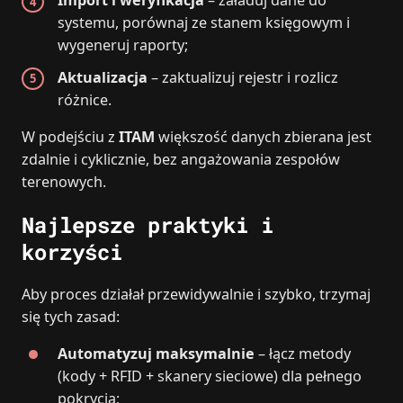
Import i weryfikacja
– załaduj dane do
systemu, porównaj ze stanem księgowym i
wygeneruj raporty;
Aktualizacja
– zaktualizuj rejestr i rozlicz
różnice.
W podejściu z
ITAM
większość danych zbierana jest
zdalnie i cyklicznie, bez angażowania zespołów
terenowych.
Najlepsze praktyki i
korzyści
Aby proces działał przewidywalnie i szybko, trzymaj
się tych zasad:
Automatyzuj maksymalnie
– łącz metody
(kody + RFID + skanery sieciowe) dla pełnego
pokrycia;