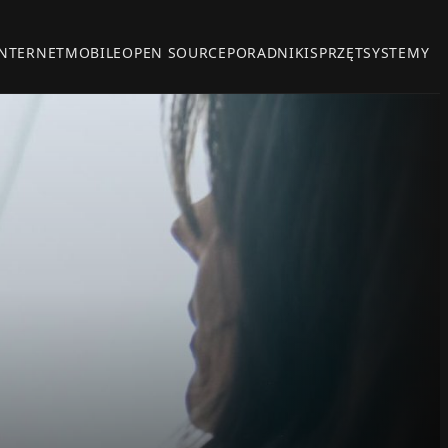
INTERNET
MOBILE
OPEN SOURCE
PORADNIKI
SPRZĘT
SYSTEMY