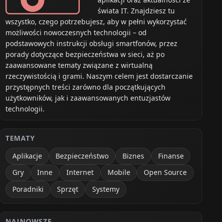
świata IT. Znajdziesz tu
wszystko, czego potrzebujesz, aby w pełni wykorzystać
możliwości nowoczesnych technologii – od
podstawowych instrukcji obsługi smartfonów, przez
porady dotyczące bezpieczeństwa w sieci, aż po
zaawansowane tematy związane z wirtualną
rzeczywistością i grami. Naszym celem jest dostarczanie
przystępnych treści zarówno dla początkujących
użytkowników, jak i zaawansowanych entuzjastów
technologii.
Plusy
owych, brak konfiguracji, zachowujesz swój numer
TEMATY
Aplikacje
Bezpieczeństwo
Biznes
Finanse
, działa od razu
Gry
Inne
Internet
Mobile
Open Source
Poradniki
Sprzęt
Systemy
duże pakiety danych, dobra prędkość
NAJNOWSZE