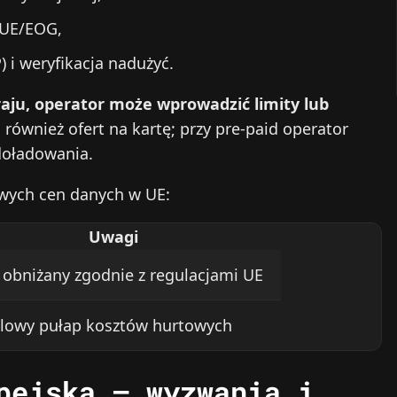
 UE/EOG,
 i weryfikacja nadużyć.
raju, operator może wprowadzić limity lub
również ofert na kartę; przy pre-paid operator
doładowania.
towych cen danych w UE:
Uwagi
t obniżany zgodnie z regulacjami UE
lowy pułap kosztów hurtowych
pejską – wyzwania i