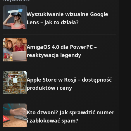
, brak fizycznej karty, łatwa zmiana operatora
Wyszukiwanie wizualne Google
, stabilne łącze
Lens – jak to działa?
chmiastowa dostępność
AmigaOS 4.0 dla PowerPC –
reaktywacja legendy
Apple Store w Rosji – dostępność
produktów i ceny
Kto dzwoni? Jak sprawdzić numer
i zablokować spam?