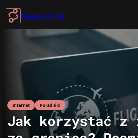
Przejdź
do
Poland IT Hub
treści
Internet
Poradniki
Jak korzystać z 
za granicą? Roam