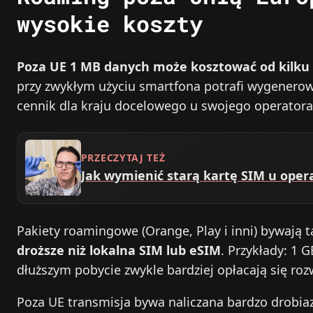
wysokie koszty
Poza UE 1 MB danych może kosztować od kilku 
przy zwykłym użyciu smartfona potrafi wygenerow
cennik dla kraju docelowego u swojego operatora
PRZECZYTAJ TEŻ
Jak wymienić starą kartę SIM u oper
Pakiety roamingowe (Orange, Play i inni) bywają 
droższe niż lokalna SIM lub eSIM
. Przykłady: 1 G
dłuższym pobycie zwykle bardziej opłacają się roz
Poza UE transmisja bywa naliczana bardzo drobia