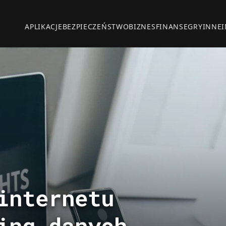
APLIKACJE
BEZPIECZEŃSTWO
BIZNES
FINANSE
GRY
INNE
internetu
ing danych