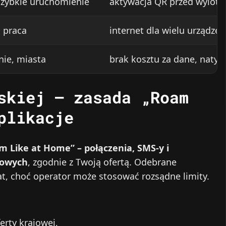
 szybkie uruchomienie
aktywacja QR przed wylotem
, praca
internet dla wielu urządzeń
nie, miasta
brak kosztu za dane, naty
skiej – zasada „Roam
plikacje
m Like at Home” – połączenia, SMS-y i
jowych
, zgodnie z Twoją ofertą. Odebrane
t, choć operator może stosować rozsądne limity.
erty krajowej,