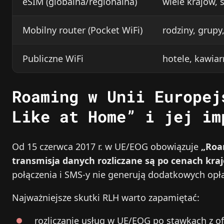
eSIM (globalna/regionalna)
wiele krajów,
Mobilny router (Pocket WiFi)
rodziny, grupy
Publiczne WiFi
hotele, kawiar
Roaming w Unii Europej
Like at Home” i jej im
Od 15 czerwca 2017 r. w UE/EOG obowiązuje
„Roa
transmisja danych rozliczane są po cenach kra
połączenia i SMS-y nie generują dodatkowych opła
Najważniejsze skutki RLH warto zapamiętać:
rozliczanie usług w UE/EOG po stawkach z of