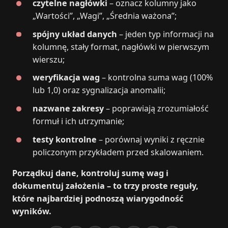
czytelne nagłówki
– oznacz kolumny jako
„Wartości”, „Wagi”, „Średnia ważona”;
spójny układ danych
– jeden typ informacji na
kolumnę, stały format, nagłówki w pierwszym
wierszu;
weryfikacja wag
– kontrolna suma wag (100%
lub 1,0) oraz sygnalizacja anomalii;
nazwane zakresy
– poprawiają zrozumiałość
formuł i ich utrzymanie;
testy kontrolne
– porównaj wyniki z ręcznie
policzonym przykładem przed skalowaniem.
Porządkuj dane, kontroluj sumę wag i
dokumentuj założenia – to trzy proste reguły,
które najbardziej podnoszą wiarygodność
wyników.