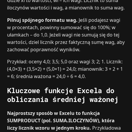
Gdzie xi to wartości, wi – ich wagi. Licznik to suma
iloczynów wartości i wag, a mianownik to suma wag.
Pilnuj spójnego formatu wag.
Jeśli podajesz wagi
w procentach, powinny sumować się do 100%; w
ułamkach – do 1,0. Jeżeli wagi nie sumują się do tej
wartości, dziel licznik przez faktyczną sumę wag, aby
zachować poprawność wyników.
Przykład: oceny 4,0; 3,5; 5,0 oraz wagi 3; 2; 1. Licznik:
(4,0×3) + (3,5×2) + (5,0×1) = 24,0; mianownik: 3 + 2 + 1
= 6; średnia ważona = 24,0 ÷ 6 = 4,0.
Kluczowe funkcje Excela do
obliczania średniej ważonej
Najprostszy sposób w Excelu to funkcja
SUMPRODUCT (pol. SUMA.ILOCZYNÓW), która
liczy licznik wzoru w jednym kroku.
Przykładowa