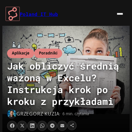
Przejdź
do
Poland IT Hub
treści
Aplikacje
Poradniki
Jak obliczyć średnią
ważoną w Excelu?
Instrukcja krok po
kroku z przykładami
GRZEGORZ KUZIA
6 min. czytania