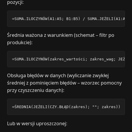
pozycji:
=SUMA.ILOCZYNÓW(A1:A5; B1:B5) / SUMA.JEŻELI(A1:A5;
Średnia ważona z warunkiem (schemat – filtr po
produkcie):
=SUMA.ILOCZYNÓW(zakres_wartości; zakres_wag; JEŻEL
Obsługa błędów w danych (wyliczanie zwykłej
średniej z pominięciem błędów – wzorzec pomocny
przy czyszczeniu danych):
=ŚREDNIA(JEŻELI(CZY.BŁĄD(zakres); ""; zakres))
Lub w wersji uproszczonej: