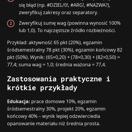
się błąd (np. #DZIEL/0!, #ARG!, #NAZWA?),
zweryfikuj zakresy oraz separatory.
Zweryfikuj sumę wag (powinna wynosić 100%
lub 1,0). To najczęstsze źródło rozbieżności.
Przykład: aktywność 65 pkt (20%), egzamin
śródsemestralny 78 pkt (30%), egzamin końcowy 82
pkt (50%). Wynik: (65×0,20) + (78×0,30) + (82×0,50) =
77,4; suma wag = 1,0; średnia ważona = 77,4.
Zastosowania praktyczne i
krótkie przykłady
Edukacja:
prace domowe 10%, egzamin
śródsemestralny 30%, projekt 20%, egzamin
końcowy 40% – wynik lepiej odzwierciedla
opanowanie materiału niż średnia prosta.