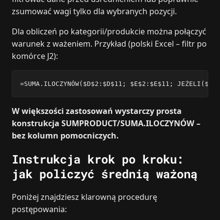
zsumować wagi tylko dla wybranych pozycji.
Dla obliczeń po kategorii/produkcie można połączyć
warunek z ważeniem. Przykład (polski Excel – filtr po
komórce J2):
=SUMA.ILOCZYNÓW($D$2:$D$11; $E$2:$E$11; JEŻELI($C$
W większości zastosowań wystarczy prosta
konstrukcja SUMPRODUCT/SUMA.ILOCZYNÓW –
bez kolumn pomocniczych.
Instrukcja krok po kroku:
jak policzyć średnią ważoną
Poniżej znajdziesz klarowną procedurę
postępowania: