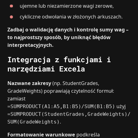
ujemne lub niezamierzone wagi zerowe,
cykliczne odwołania w złożonych arkuszach.
Zadbaj o walidację danych i kontrolę sumy wag –
to najprostszy sposób, by uniknąć błędów
interpretacyjnych.
Integracja z funkcjami i
narzędziami Excela
Nazwane zakresy
(np. StudentGrades,
GradeWeights) poprawiają czytelność formuł:
zamiast
użyj
=SUMPRODUCT(A1:A5,B1:B5)/SUM(B1:B5)
=SUMPRODUCT(StudentGrades,GradeWeights)/
.
SUM(GradeWeights)
Formatowanie warunkowe
podkreśla