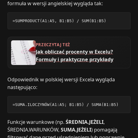
formuła w wersji angielskiej wygląda tak:
=SUMPRODUCT(A1:A5, B1:B5) / SUM(B1:B5)
PRZECZYTAJ TEŻ
Jak obliczać procenty w Excelu?
Formuły i praktyczne przykłady
Odpowiednik w polskiej wersji Excela wygląda
następująco:
=SUMA.ILOCZYNÓW(A1:A5; B1:B5) / SUMA(B1:B5)
Funkcje warunkowe (np.
ŚREDNIA.JEŻELI
,
ŚREDNIA.WARUNKÓW,
SUMA.JEŻELI
) pomagają
filtrować dane przed uśrednieniem lub poprawnie