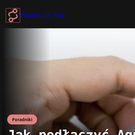
Przejdź
do
Poland IT Hub
treści
Poradniki
Jak podłączyć Aq