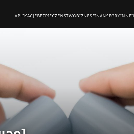
APLIKACJE
BEZPIECZEŃSTWO
BIZNES
FINANSE
GRY
INNE
uael