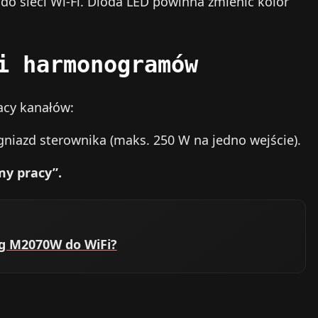
do sieci Wi‑Fi. Dioda LED powinna zmienić kolor
i harmonogramów
acy kanałów:
niazd sterownika (maks. 250 W na jedno wejście).
my pracy”.
g M2070W do WiFi?