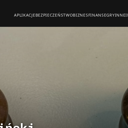
APLIKACJE
BEZPIECZEŃSTWO
BIZNES
FINANSE
GRY
INNE
iński