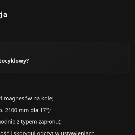
ja
otocyklowy?
ści magnesów na kole;
. 2100 mm dla 17″);
zgodnie z typem zapłonu);
ość i skoryguj odczyt w ustawieniach.