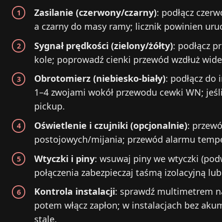
Zasilanie (czerwony/czarny)
: podłącz czerw
a czarny do masy ramy; licznik powinien uru
Sygnał prędkości (zielony/żółty)
: podłącz p
kole; poprowadź cienki przewód wzdłuż wide
Obrotomierz (niebiesko-biały)
: podłącz do
1–4 zwojami wokół przewodu cewki WN; jeśli
pickup.
Oświetlenie i czujniki (opcjonalnie)
: przewó
postojowych/mijania; przewód alarmu tempe
Wtyczki i piny
: wsuwaj piny we wtyczki (podw
połączenia zabezpieczaj taśmą izolacyjną lu
Kontrola instalacji
: sprawdź multimetrem nap
potem włącz zapłon; w instalacjach bez akumu
stale.