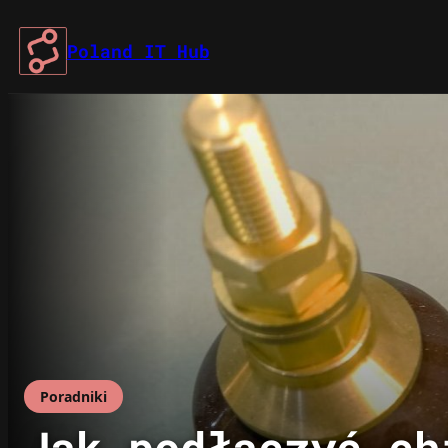
Przejdź
do
Poland IT Hub
treści
Poradniki
Jak podłączyć ch