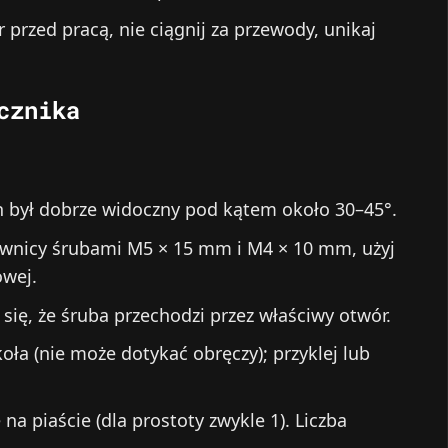
przed pracą, nie ciągnij za przewody, unikaj
cznika
an był dobrze widoczny pod kątem około 30–45°.
ownicy śrubami M5 × 15 mm i M4 × 10 mm, użyj
owej.
 się, że śruba przechodzi przez właściwy otwór.
oła (nie może dotykać obręczy); przyklej lub
a piaście (dla prostoty zwykle 1). Liczba