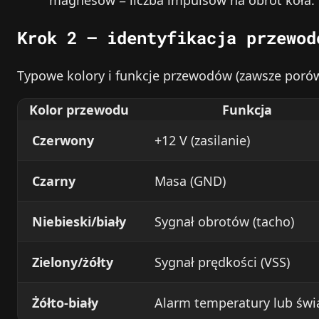
magnesów = liczba impulsów na obrót koła.
Krok 2 – identyfikacja przewod
Typowe kolory i funkcje przewodów (zawsze porów
Kolor przewodu
Funkcja
Czerwony
+12 V (zasilanie)
Czarny
Masa (GND)
Niebieski/biały
Sygnał obrotów (tacho)
Zielony/żółty
Sygnał prędkości (VSS)
Żółto-biały
Alarm temperatury lub świ