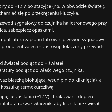
ony do +12 V po stacyjce (np. w obwodzie świateł),
chamiać się po przekręceniu kluczyka.
rzewód sygnałowy do czujnika hallotronowego przy
lca, zabezpiecz opaskami.
 impulsatora zapłonu lub owiń przewód sygnałowy
 producent zaleca – zastosuj dołączony przewód-
d świateł podłącz do + świateł
ratury podłącz do właściwego czujnika.
aż blaszkę blokującą, wsuń pin do kliknięcia), a
b koszulką termokurczliwą.
ięcie zasilania (~12 V) i brak zwarć, dopiero
latora rozważ włącznik, aby licznik nie świecił