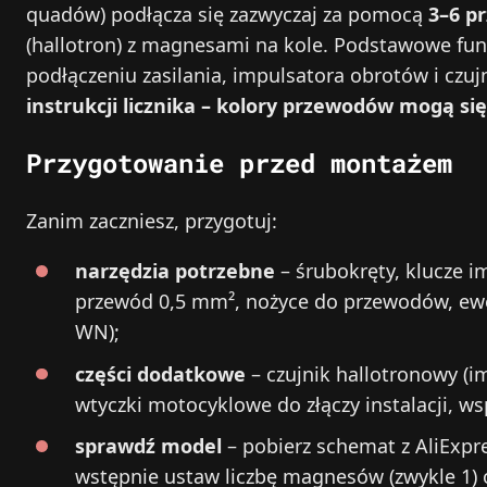
quadów) podłącza się zazwyczaj za pomocą
3–6 p
(hallotron) z magnesami na kole. Podstawowe funkc
podłączeniu zasilania, impulsatora obrotów i czuj
instrukcji licznika – kolory przewodów mogą się
Przygotowanie przed montażem
Zanim zaczniesz, przygotuj:
narzędzia potrzebne
– śrubokręty, klucze 
przewód 0,5 mm², nożyce do przewodów, ewe
WN);
części dodatkowe
– czujnik hallotronowy (i
wtyczki motocyklowe do złączy instalacji, 
sprawdź model
– pobierz schemat z AliExpre
wstępnie ustaw liczbę magnesów (zwykle 1) 