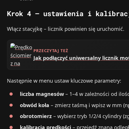
Krok 4 – ustawienia i kalibrac
Włącz stacyjkę – licznik powinien się uruchomić.
PRZECZYTAJ TEŻ
Jak podłączyć uniwersalny licznik m
Następnie w menu ustaw kluczowe parametry:
liczba magnesów
– 1–4 w zależności od ilo
obwód koła
– zmierz taśmą i wpisz w mm (np
obrotomierz
– wybierz tryb 1/2/4 cylindry (
kalibracja prędkości
– przejedź znaną odległ