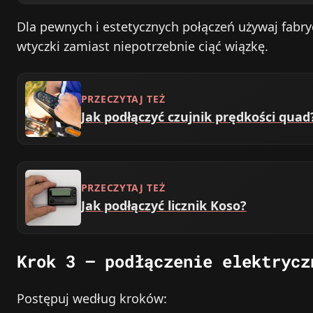
Dla pewnych i estetycznych połączeń używaj fabr
wtyczki zamiast niepotrzebnie ciąć wiązkę.
PRZECZYTAJ TEŻ
Jak podłączyć czujnik prędkości quad
PRZECZYTAJ TEŻ
Jak podłączyć licznik Koso?
Krok 3 – podłączenie elektrycz
Postępuj według kroków: