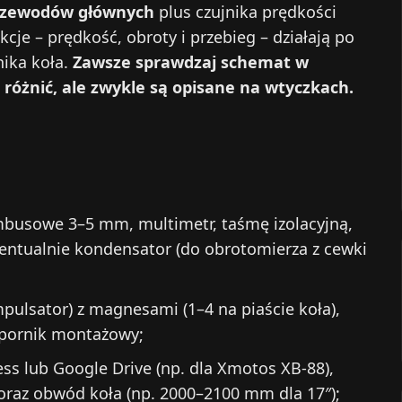
rzewodów głównych
plus czujnika prędkości
je – prędkość, obroty i przebieg – działają po
nika koła.
Zawsze sprawdzaj schemat w
 różnić, ale zwykle są opisane na wtyczkach.
imbusowe 3–5 mm, multimetr, taśmę izolacyjną,
ntualnie kondensator (do obrotomierza z cewki
mpulsator) z magnesami (1–4 na piaście koła),
wspornik montażowy;
ss lub Google Drive (np. dla Xmotos XB-88),
oraz obwód koła (np. 2000–2100 mm dla 17″);