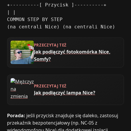
+----------[ Przycisk ]----------+
| |
COMMON STEP BY STEP
(na centrali Nice) (na centrali Nice)
PRZECZYTAJ TEŻ
Jak podłączyć fotokomórka Nice,
Somfy?
PRZECZYTAJ TEŻ
Jak podłączyć lampa Nice?
Porada:
jeśli przycisk znajduje się daleko, zastosuj
przekaźnik bezpotencjałowy (np. NC-05 z
wideodomofonu Nice) dla dodatkowej izolacji