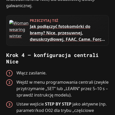
galwanicznej.
PRZECZYTAJ TEŻ
Jak podłączyć fotokomórki do
bramy? Nice, przesuwnej,
dwuskrzydłowej, FAAC, Came, Force,
Somfy
Krok 4 – konfiguracja centrali
Nice
Włącz zasilanie.
Wejdź w menu programowania centrali (zwykle
przytrzymanie „SET” lub „LEARN” przez 5–10 s –
sprawdź instrukcję modelu).
Ustaw wejście
STEP BY STEP
jako aktywne (np.
parametr/kod O02 dla trybu „częściowe