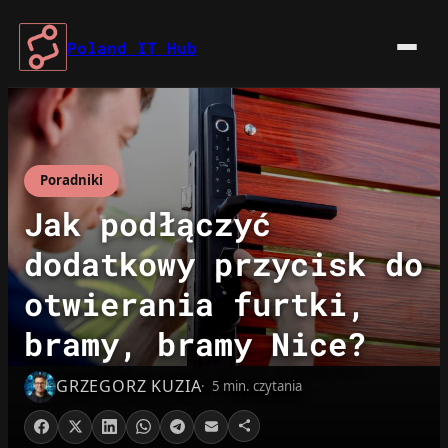
Przejdź
do
Poland IT Hub
treści
Poradniki
Jak podłączyć
dodatkowy przycisk do
otwierania furtki,
bramy, bramy Nice?
GRZEGORZ KUZIA
5 min. czytania