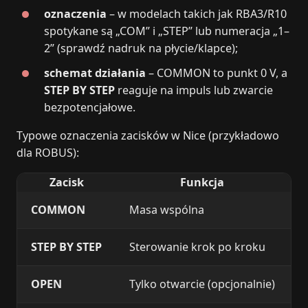
oznaczenia
– w modelach takich jak RBA3/R10
spotykane są „COM” i „STEP” lub numeracja „1–
2” (sprawdź nadruk na płycie/klapce);
schemat działania
– COMMON to punkt 0 V, a
STEP BY STEP
reaguje na impuls lub zwarcie
bezpotencjałowe.
Typowe oznaczenia zacisków w Nice (przykładowo
dla ROBUS):
Zacisk
Funkcja
COMMON
Masa wspólna
STEP BY STEP
Sterowanie krok po kroku
1
OPEN
Tylko otwarcie (opcjonalnie)