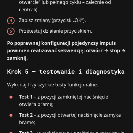
otwarcie” lub pełnego cyklu – zależnie od
centrali).
Zapisz zmiany (przycisk „OK”).
Przetestuj działanie przyciskiem.
Po poprawnej konfiguracji pojedynczy impuls
powinien realizować sekwencję: otwórz → stop →
zamknij.
Krok 5 – testowanie i diagnostyka
Wykonaj trzy szybkie testy funkcjonalne:
Test 1
– z pozycji zamkniętej naciśnięcie
otwiera bramę;
Test 2
– z pozycji otwartej naciśnięcie zamyka
bramę;
Test 3
– w trakcie ruchu naciśnięcie zatrzymuje