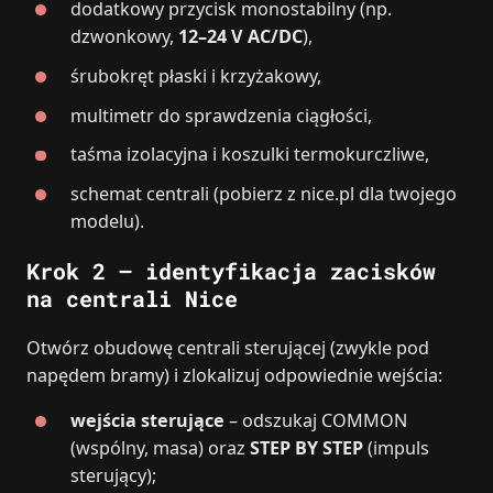
dodatkowy przycisk monostabilny (np.
dzwonkowy,
12–24 V AC/DC
),
śrubokręt płaski i krzyżakowy,
multimetr do sprawdzenia ciągłości,
taśma izolacyjna i koszulki termokurczliwe,
schemat centrali (pobierz z nice.pl dla twojego
modelu).
Krok 2 – identyfikacja zacisków
na centrali Nice
Otwórz obudowę centrali sterującej (zwykle pod
napędem bramy) i zlokalizuj odpowiednie wejścia:
wejścia sterujące
– odszukaj COMMON
(wspólny, masa) oraz
STEP BY STEP
(impuls
sterujący);