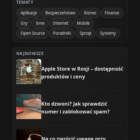
TEMATY
Aplikacje
Bezpieczeństwo
Biznes
Finanse
Gry
Inne
Internet
Mobile
Open Source
Poradniki
Sprzęt
Systemy
NAJNOWSZE
Apple Store w Rosji – dostępność
produktów i ceny
Kto dzwoni? Jak sprawdzić
numer i zablokować spam?
Na co zwrócić uwagę przy