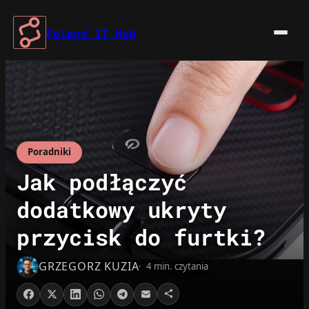
Przejdź
do
Poland IT Hub
treści
Poradniki
Jak podłączyć
dodatkowy ukryty
przycisk do furtki?
GRZEGORZ KUZIA
4 min. czytania