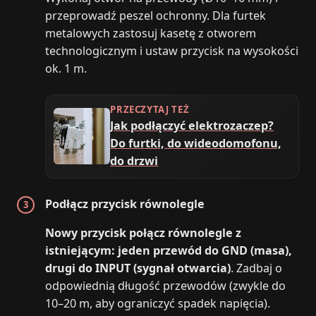
przeprowadź peszel ochronny. Dla furtek
metalowych zastosuj kasetę z otworem
technologicznym i ustaw przycisk na wysokości
ok. 1 m.
PRZECZYTAJ TEŻ
Jak podłączyć elektrozaczep?
Do furtki, do wideodomofonu,
do drzwi
Podłącz przycisk równolegle
Nowy przycisk połącz równolegle z
istniejącym: jeden przewód do GND (masa),
drugi do INPUT (sygnał otwarcia)
. Zadbaj o
odpowiednią długość przewodów (zwykle do
10–20 m, aby ograniczyć spadek napięcia).