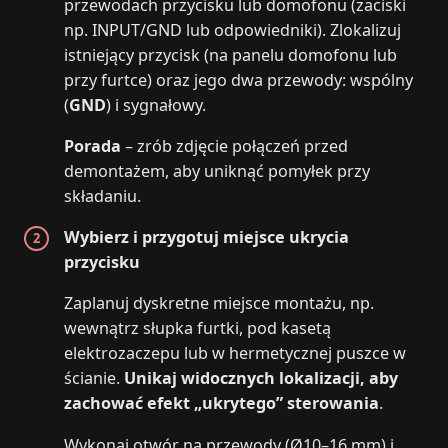
przewodach przycisku lub domofonu (zaciski
np. INPUT/GND lub odpowiedniki). Zlokalizuj
istniejący przycisk (na panelu domofonu lub
przy furtce) oraz jego dwa przewody: wspólny
(
GND
) i sygnałowy.
Porada
– zrób zdjęcie połączeń przed
demontażem, aby uniknąć pomyłek przy
składaniu.
Wybierz i przygotuj miejsce ukrycia
przycisku
Zaplanuj dyskretne miejsce montażu, np.
wewnątrz słupka furtki, pod kasetą
elektrozaczepu lub w hermetycznej puszce w
ścianie.
Unikaj widocznych lokalizacji, aby
zachować efekt „ukrytego” sterowania
.
Wykonaj otwór na przewody (Ø10–16 mm) i