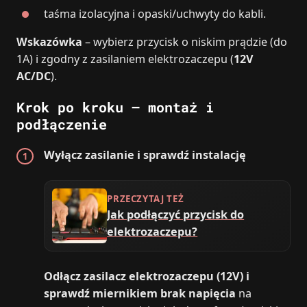
taśma izolacyjna i opaski/uchwyty do kabli.
Wskazówka
– wybierz przycisk o niskim prądzie (do
1A) i zgodny z zasilaniem elektrozaczepu (
12V
AC/DC
).
Krok po kroku – montaż i
podłączenie
Wyłącz zasilanie i sprawdź instalację
PRZECZYTAJ TEŻ
Jak podłączyć przycisk do
elektrozaczepu?
Odłącz zasilacz elektrozaczepu (12V) i
sprawdź miernikiem brak napięcia
na