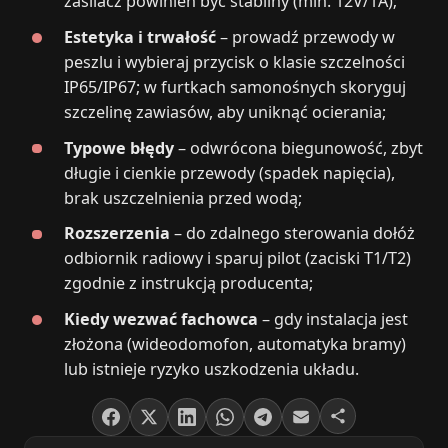
zasilacz powinien być stabilny (min. 12V/1A);
Estetyka i trwałość
– prowadź przewody w
peszlu i wybieraj przycisk o klasie szczelności
IP65/IP67; w furtkach samonośnych skoryguj
szczelinę zawiasów, aby uniknąć ocierania;
Typowe błędy
– odwrócona biegunowość, zbyt
długie i cienkie przewody (spadek napięcia),
brak uszczelnienia przed wodą;
Rozszerzenia
– do zdalnego sterowania dołóż
odbiornik radiowy i sparuj pilot (zaciski T1/T2)
zgodnie z instrukcją producenta;
Kiedy wezwać fachowca
– gdy instalacja jest
złożona (wideodomofon, automatyka bramy)
lub istnieje ryzyko uszkodzenia układu.