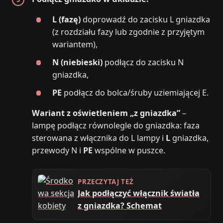
L (fazę)
doprowadź do zacisku L gniazdka
(z rozdziału fazy lub zgodnie z przyjętym
wariantem),
N (niebieski)
podłącz do zacisku N
gniazdka,
PE
podłącz do bolca/śruby uziemiającej E.
Wariant z oświetleniem „z gniazdka”
–
lampę podłącz równolegle do gniazdka: faza
sterowana z włącznika do L lampy i
L
gniazdka,
przewody N i
PE
wspólne w puszce.
PRZECZYTAJ TEŻ
Jak podłączyć włącznik światła
z gniazdka? Schemat