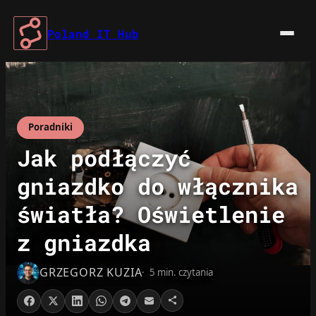
Przejdź
do
Poland IT Hub
treści
Poradniki
Jak podłączyć
gniazdko do włącznika
światła? Oświetlenie
z gniazdka
GRZEGORZ KUZIA
5 min. czytania