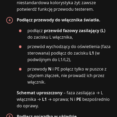
niestandardowa kolorystyka żył; zawsze
potwierdź funkcję przewodu testerem.
Podłącz przewody do włącznika światła.
podłącz
przewód fazowy zasilający (L)
do zacisku L włącznika,
przewód wychodzący do oświetlenia (faza
sterowana) podłącz do zacisku
L1
(w
podwójnym do L1/L2),
przewody
N
i PE połącz tylko w puszce z
użyciem złączek, nie prowadź ich przez
włącznik.
Schemat uproszczony
– faza zasilająca → L
włącznika →
L1
→ oprawa; N i
PE
bezpośrednio
do oprawy.
Podłącz gniazdko w układzie.