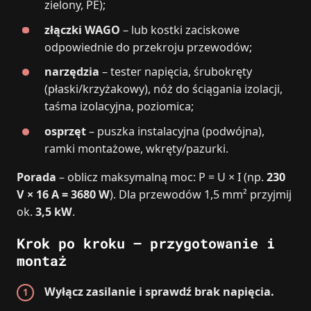
zielony, PE);
złączki WAGO
– lub kostki zaciskowe
odpowiednie do przekroju przewodów;
narzędzia
– tester napięcia, śrubokręty
(płaski/krzyżakowy), nóż do ściągania izolacji,
taśma izolacyjna, poziomica;
osprzęt
– puszka instalacyjna (podwójna),
ramki montażowe, wkręty/pazurki.
Porada
– oblicz maksymalną moc: P = U × I (np.
230
V × 16 A = 3680 W
). Dla przewodów 1,5 mm² przyjmij
ok.
3,5 kW
.
Krok po kroku – przygotowanie i
montaż
Wyłącz zasilanie i sprawdź brak napięcia.