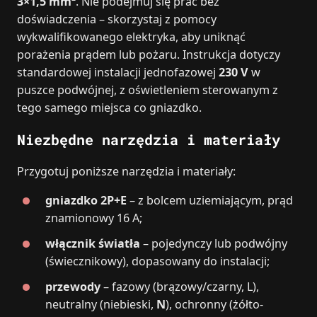
3×1,5 mm²
. Nie podejmuj się prac bez
doświadczenia – skorzystaj z pomocy
wykwalifikowanego elektryka, aby uniknąć
porażenia prądem lub pożaru. Instrukcja dotyczy
standardowej instalacji jednofazowej
230 V
w
puszce podwójnej, z oświetleniem sterowanym z
tego samego miejsca co gniazdko.
Niezbędne narzędzia i materiały
Przygotuj poniższe narzędzia i materiały:
gniazdko 2P+E
– z bolcem uziemiającym, prąd
znamionowy 16 A;
włącznik światła
– pojedynczy lub podwójny
(świecznikowy), dopasowany do instalacji;
przewody
– fazowy (brązowy/czarny, L),
neutralny (niebieski,
N
), ochronny (żółto-