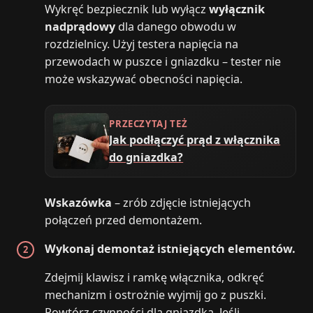
Wykręć bezpiecznik lub wyłącz
wyłącznik
nadprądowy
dla danego obwodu w
rozdzielnicy. Użyj testera napięcia na
przewodach w puszce i gniazdku – tester nie
może wskazywać obecności napięcia.
PRZECZYTAJ TEŻ
Jak podłączyć prąd z włącznika
do gniazdka?
Wskazówka
– zrób zdjęcie istniejących
połączeń przed demontażem.
Wykonaj demontaż istniejących elementów.
Zdejmij klawisz i ramkę włącznika, odkręć
mechanizm i ostrożnie wyjmij go z puszki.
Powtórz czynności dla gniazdka. Jeśli