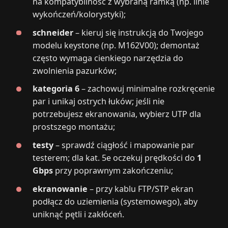
na kompatybilność z wybraną ramką (np. linie
wykończeń/kolorystyki);
schneider
– kieruj się instrukcją do Twojego
modelu keystone (np. M162V00); demontaż
często wymaga cienkiego narzędzia do
zwolnienia pazurków;
kategoria 6
– zachowuj minimalne rozkręcenie
par i unikaj ostrych łuków; jeśli nie
potrzebujesz ekranowania, wybierz UTP dla
prostszego montażu;
testy
– sprawdź ciągłość i mapowanie par
testerem; dla kat. 5e oczekuj prędkości do
1
Gbps
przy poprawnym zakończeniu;
ekranowanie
– przy kablu FTP/STP ekran
podłącz do uziemienia (systemowego), aby
uniknąć pętli i zakłóceń.