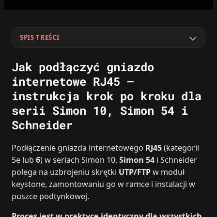
SPIS TREŚCI
Jak podłączyć gniazdo
internetowe RJ45 –
instrukcja krok po kroku dla
serii Simon 10, Simon 54 i
Schneider
Podłączenie gniazda internetowego
RJ45
(kategorii
5e lub
6
) w seriach Simon 10,
Simon 54
i Schneider
polega na uzbrojeniu skrętki
UTP/FTP
w moduł
keystone, zamontowaniu go w ramce i instalacji w
puszce podtynkowej.
Proces jest w praktyce identyczny dla wszystkich