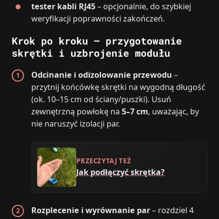
tester kabli RJ45
– opcjonalnie, do szybkiej
weryfikacji poprawności zakończeń.
Krok po kroku – przygotowanie
skrętki i uzbrojenie modułu
Odcinanie i odizolowanie przewodu
–
przytnij końcówkę skrętki na wygodną długość
(ok. 10–15 cm od ściany/puszki). Usuń
zewnętrzną powłokę na
5–7 cm
, uważając, by
nie naruszyć izolacji par.
PRZECZYTAJ TEŻ
Jak podłączyć skrętka?
Rozplecenie i wyrównanie par
– rozdziel 4