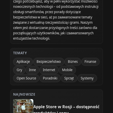
czego potrzebujesz, aby w pełni wykorzystać możliwości
nowoczesnych technologii – od podstawowych instrukcji
obsługi smartfonów, przez porady dotyczące
bezpieczeństwa w sieci, aż po zaawansowane tematy
związane z wirtualną rzeczywistością i grami. Naszym
celem jest dostarczanie przystępnych treści zarówno dla
początkujących użytkowników, jak i zaawansowanych
entuzjastów technologii.
TEMATY
Aplikacje
Bezpieczeństwo
Biznes
Finanse
Gry
Inne
Internet
Mobile
Open Source
Poradniki
Sprzęt
Systemy
NAJNOWSZE
Apple Store w Rosji – dostępność