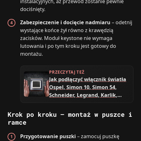
instalacyjnych, aż przewód zostanie pewnie
dociśnięty.
Zabezpieczenie i docięcie nadmiaru
– odetnij
wystające końce żył równo z krawędzią
zacisków. Moduł keystone nie wymaga
lutowania i po tym kroku jest gotowy do
montażu.
PRZECZYTAJ TEŻ
Jak podłączyć włącznik światła
Ospel, Simon 10, Simon 54,
Schneider, Legrand, Karlik,
Makel, Polmark Rosa, Lexman?
Krok po kroku – montaż w puszce i
ramce
Przygotowanie puszki
– zamocuj puszkę