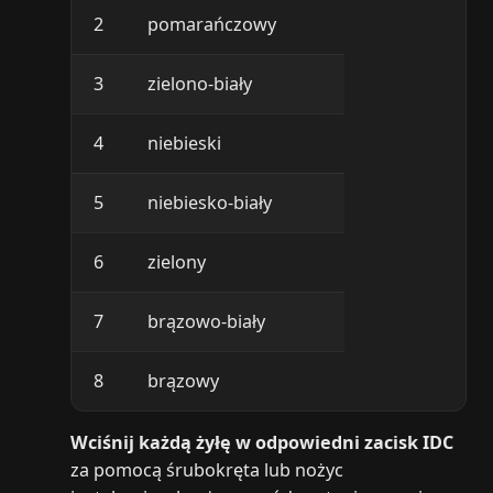
2
pomarańczowy
3
zielono-biały
4
niebieski
5
niebiesko-biały
6
zielony
7
brązowo-biały
8
brązowy
Wciśnij każdą żyłę w odpowiedni zacisk IDC
za pomocą śrubokręta lub nożyc