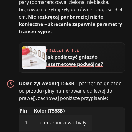
pary (pomarańczowa, zielona, niebieska,
brązowa) i przytnij żyły do równej długości 3–4
cm.
Nie rozkręcaj par bardziej niż to
konieczne – skręcenie zapewnia parametry
transmisyjne.
PRZECZYTAJ TEŻ
Jak podłączyć gniazdo
internetowe podwójne?
Układ żył według T568B
– patrząc na gniazdo
od przodu (piny numerowane od lewej do
prawej), zachowaj poniższe przypisanie:
Pin
Kolor (T568B)
1
pomarańczowo-biały