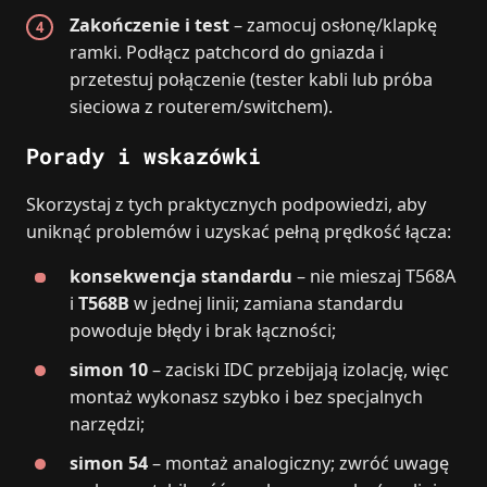
Zakończenie i test
– zamocuj osłonę/klapkę
ramki. Podłącz patchcord do gniazda i
przetestuj połączenie (tester kabli lub próba
sieciowa z routerem/switchem).
Porady i wskazówki
Skorzystaj z tych praktycznych podpowiedzi, aby
uniknąć problemów i uzyskać pełną prędkość łącza:
konsekwencja standardu
– nie mieszaj T568A
i
T568B
w jednej linii; zamiana standardu
powoduje błędy i brak łączności;
simon 10
– zaciski IDC przebijają izolację, więc
montaż wykonasz szybko i bez specjalnych
narzędzi;
simon 54
– montaż analogiczny; zwróć uwagę