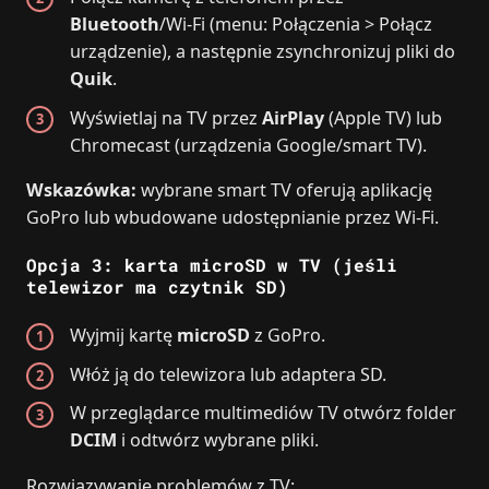
Bluetooth
/Wi‑Fi (menu: Połączenia > Połącz
urządzenie), a następnie zsynchronizuj pliki do
Quik
.
Wyświetlaj na TV przez
AirPlay
(Apple TV) lub
Chromecast (urządzenia Google/smart TV).
Wskazówka:
wybrane smart TV oferują aplikację
GoPro lub wbudowane udostępnianie przez Wi‑Fi.
Opcja 3: karta microSD w TV (jeśli
telewizor ma czytnik SD)
Wyjmij kartę
microSD
z GoPro.
Włóż ją do telewizora lub adaptera SD.
W przeglądarce multimediów TV otwórz folder
DCIM
i odtwórz wybrane pliki.
Rozwiązywanie problemów z TV: