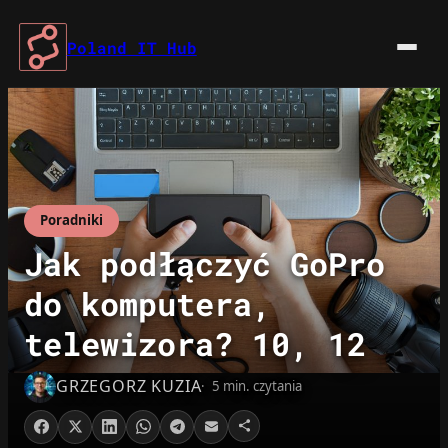
Przejdź
do
Poland IT Hub
treści
Poradniki
Jak podłączyć GoPro
do komputera,
telewizora? 10, 12
GRZEGORZ KUZIA
5 min. czytania