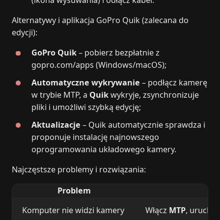
(ikona wysuwania) i odłącz kabel.
Alternatywy i aplikacja GoPro Quik (zalecana do
edycji):
GoPro Quik
– pobierz bezpłatnie z
gopro.com/apps (Windows/macOS);
Automatyczne wykrywanie
– podłącz kamerę
w trybie MTP, a
Quik
wykryje, zsynchronizuje
pliki i umożliwi szybką edycję;
Aktualizacje
– Quik automatycznie sprawdza i
proponuje instalację najnowszego
oprogramowania układowego kamery.
Najczęstsze problemy i rozwiązania:
Problem
Komputer nie widzi kamery
Włącz
MTP
, urucho