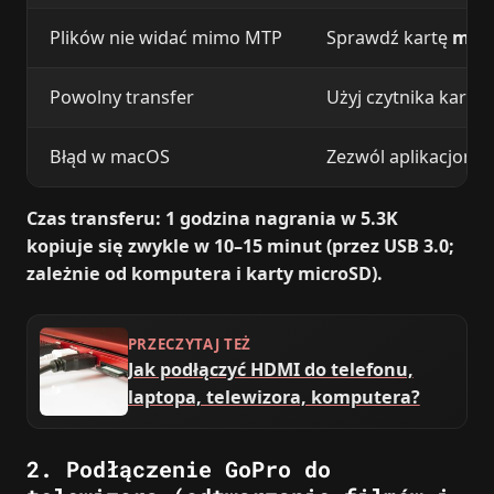
Plików nie widać mimo MTP
Sprawdź kartę
mic
Powolny transfer
Użyj czytnika kart
m
Błąd w macOS
Zezwól aplikacjom n
Czas transferu: 1 godzina nagrania w 5.3K
kopiuje się zwykle w 10–15 minut (przez USB 3.0;
zależnie od komputera i karty microSD).
PRZECZYTAJ TEŻ
Jak podłączyć HDMI do telefonu,
laptopa, telewizora, komputera?
2. Podłączenie GoPro do