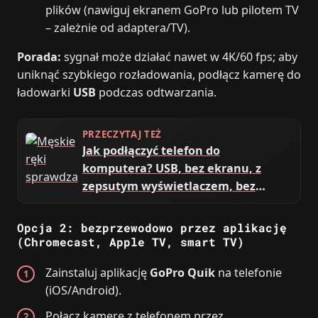
plików (nawiguj ekranem GoPro lub pilotem TV
– zależnie od adaptera/TV).
Porada:
sygnał może działać nawet w 4K/60 fps; aby
uniknąć szybkiego rozładowania, podłącz kamerę do
ładowarki
USB
podczas odtwarzania.
PRZECZYTAJ TEŻ
Jak podłączyć telefon do
komputera? USB, bez ekranu, z
zepsutym wyświetlaczem, bez
debugowania
Opcja 2: bezprzewodowo przez aplikację
(Chromecast, Apple TV, smart TV)
Zainstaluj aplikację
GoPro Quik
na telefonie
(iOS/Android).
Połącz kamerę z telefonem przez