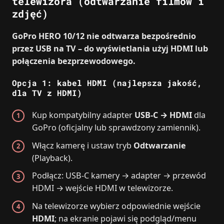
telewizora (odtwarzanie filmów i
zdjęć)
GoPro HERO 10/12 nie odtwarza bezpośrednio
przez USB na TV – do wyświetlania użyj HDMI lub
połączenia bezprzewodowego.
Opcja 1: kabel HDMI (najlepsza jakość,
dla TV z HDMI)
Kup kompatybilny adapter
USB‑C → HDMI
dla
GoPro (oficjalny lub sprawdzony zamiennik).
Włącz kamerę i ustaw tryb
Odtwarzanie
(Playback).
Podłącz: USB‑C kamery → adapter → przewód
HDMI → wejście HDMI w telewizorze.
Na telewizorze wybierz odpowiednie wejście
HDMI
; na ekranie pojawi się podgląd/menu