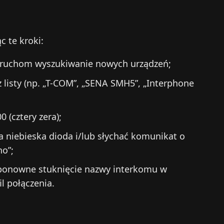
 te kroki:
uruchom wyszukiwanie nowych urządzeń;
 listy (np. „T-COM”, „SENA SMH5”, „Interphone
0 (cztery zera);
niebieska dioda i/lub słychać komunikat o
no”;
 ponowne stuknięcie nazwy interkomu w
l połączenia.