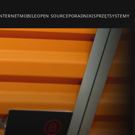
INTERNET
MOBILE
OPEN SOURCE
PORADNIKI
SPRZĘT
SYSTEMY