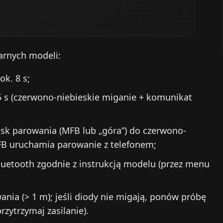
arnych modeli:
ok. 8 s;
5 s (czerwono-niebieskie miganie + komunikat
isk parowania (MFB lub „góra”) do czerwono-
MFB uruchamia parowanie z telefonem;
Bluetooth zgodnie z instrukcją modelu (przez menu
ania (> 1 m); jeśli diody nie migają, ponów próbę
rzytrzymaj zasilanie).