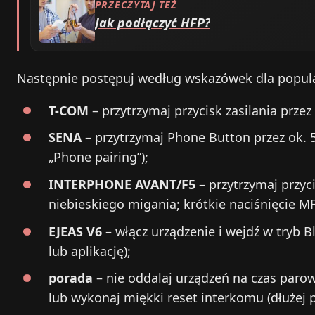
PRZECZYTAJ TEŻ
Jak podłączyć HFP?
Następnie postępuj według wskazówek dla popul
T-COM
– przytrzymaj przycisk zasilania przez 
SENA
– przytrzymaj Phone Button przez ok. 
„Phone pairing”);
INTERPHONE AVANT/F5
– przytrzymaj przyc
niebieskiego migania; krótkie naciśnięcie 
EJEAS V6
– włącz urządzenie i wejdź w tryb 
lub aplikację);
porada
– nie oddalaj urządzeń na czas parow
lub wykonaj miękki reset interkomu (dłużej p