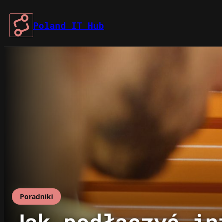
Przejdź
do
Poland IT Hub
treści
Poradniki
Jak podłączyć in