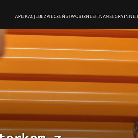
APLIKACJE
BEZPIECZEŃSTWO
BIZNES
FINANSE
GRY
INNE
terkom z