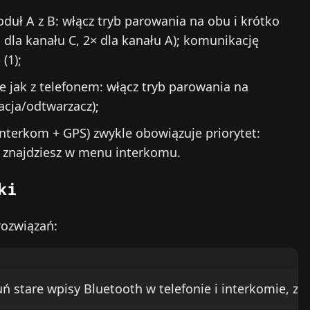
duł A z B: włącz tryb parowania na obu i krótko
× dla kanału C, 2× dla kanału A); komunikację
(1);
 jak z telefonem: włącz tryb parowania na
acja/odtwarzacz);
 interkom + GPS) zwykle obowiązuje priorytet:
a znajdziesz w menu interkomu.
ki
 rozwiązań:
ń stare wpisy Bluetooth w telefonie i interkomie, zbl