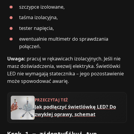
szczypce izolowane,
taśma izolacyjna,
tester napięcia,
ewentualnie multimetr do sprawdzania
połączeń.
Uwaga:
pracuj w rękawicach izolacyjnych. Jeśli nie
masz doświadczenia, wezwij elektryka. Świetlówki
LED nie wymagają statecznika – jego pozostawienie
może spowodować awarię.
PRZECZYTAJ TEŻ
Jak podłączyć świetlówkę LED? Do
zwykłej oprawy, schemat
Krok 1 – zidentyfikuj typ