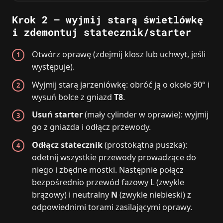
Krok 2 – wyjmij starą świetlówkę
i zdemontuj statecznik/starter
Otwórz oprawę (zdejmij klosz lub uchwyt, jeśli
występuje).
Wyjmij starą jarzeniówkę: obróć ją o około 90° i
wysuń bolce z gniazd
T8
.
Usuń starter
(mały cylinder w oprawie): wyjmij
go z gniazda i odłącz przewody.
Odłącz statecznik
(prostokątna puszka):
odetnij wszystkie przewody prowadzące do
niego i zbędne mostki. Następnie połącz
bezpośrednio przewód fazowy L (zwykle
brązowy) i neutralny
N
(zwykle niebieski) z
odpowiednimi torami zasilającymi oprawy.