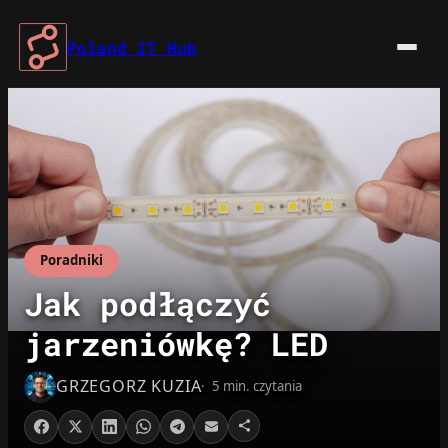
Przejdź
do
Poland IT Hub
treści
Poradniki
Jak podłączyć
jarzeniówkę? LED
GRZEGORZ KUZIA
5 min. czytania