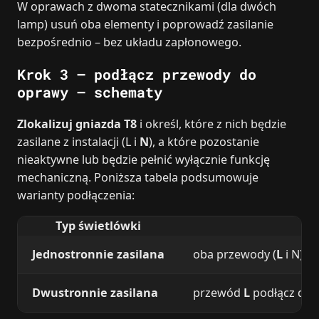
W oprawach z dwoma statecznikami (dla dwóch
lamp) usuń oba elementy i poprowadź zasilanie
bezpośrednio – bez układu zapłonowego.
Krok 3 – podłącz przewody do
oprawy – schematy
Zlokalizuj gniazda T8
i określ, które z nich będzie
zasilane z instalacji (L i
N
), a które pozostanie
nieaktywne lub będzie pełnić wyłącznie funkcję
mechaniczną. Poniższa tabela podsumowuje
warianty podłączenia:
Typ świetlówki
Jednostronnie zasilana
oba przewody (
L
i N) p
Dwustronnie zasilana
przewód
L
podłącz do 