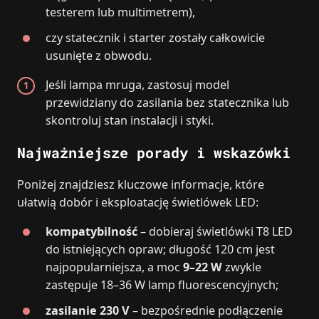
testerem lub multimetrem),
czy statecznik i starter zostały całkowicie
usunięte z obwodu.
Jeśli lampa mruga, zastosuj model
przewidziany do zasilania bez statecznika lub
skontroluj stan instalacji i styki.
Najważniejsze porady i wskazówki
Poniżej znajdziesz kluczowe informacje, które
ułatwią dobór i eksploatację świetlówek LED:
kompatybilność
– dobieraj świetlówki T8 LED
do istniejących opraw; długość 120 cm jest
najpopularniejsza, a moc
9–22 W
zwykle
zastępuje 18–36 W lamp fluorescencyjnych;
zasilanie 230 V
– bezpośrednie podłączenie