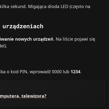
kilka sekund. Migająca dioda LED (często na
 urządzeniach
iwanie nowych urządzeń
. Na liście pojawi się
el).
rośba o kod PIN, wprowadź 0000 lub
1234
.
omputera, telewizora?