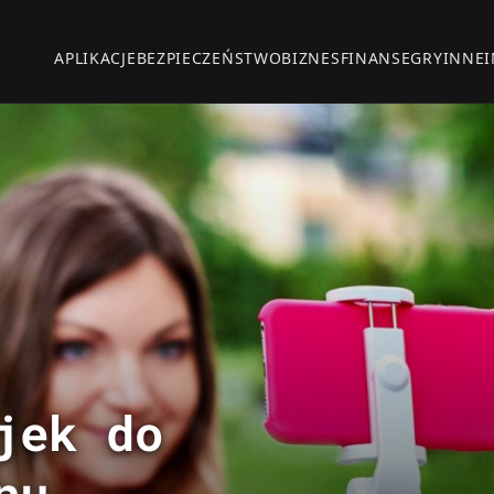
APLIKACJE
BEZPIECZEŃSTWO
BIZNES
FINANSE
GRY
INNE
jek do
nu