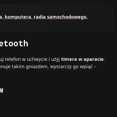
ora, komputera, radia samochodowego,
etooth
uj telefon w uchwycie i użyj
timera w aparacie
.
ponuje takim gniazdem, wystarczy go wpiąć –
w