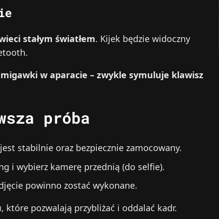
ie
świeci stałym światłem
. Kijek będzie widoczny
etooth.
ot migawki w aparacie – zwykle symuluje klawisz
wsza próba
 jest stabilnie oraz bezpiecznie zamocowany.
g i wybierz kamerę przednią (do selfie).
zdjęcie powinno zostać wykonane.
u
, które pozwalają przybliżać i oddalać kadr.