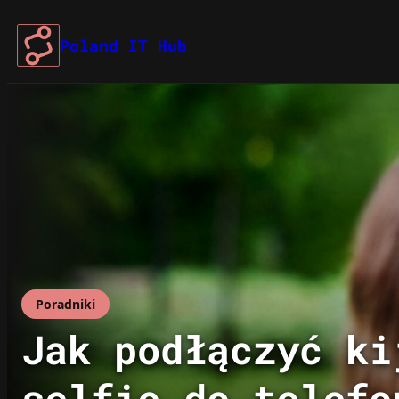
Przejdź
do
Poland IT Hub
treści
Poradniki
Jak podłączyć ki
selfie do telefo