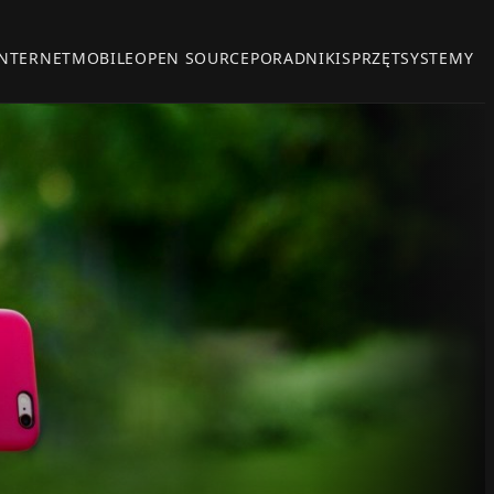
INTERNET
MOBILE
OPEN SOURCE
PORADNIKI
SPRZĘT
SYSTEMY