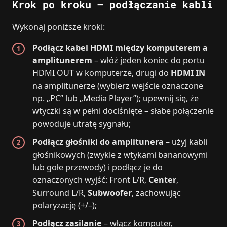
Krok po kroku – podłączanie kabli
Wykonaj poniższe kroki:
Podłącz kabel HDMI między komputerem a
amplitunerem
– włóż jeden koniec do portu
HDMI OUT w komputerze, drugi do
HDMI IN
na amplitunerze (wybierz wejście oznaczone
np. „PC” lub „Media Player”); upewnij się, że
wtyczki są w pełni dociśnięte – słabe połączenie
powoduje utratę sygnału;
Podłącz głośniki do amplitunera
– użyj kabli
głośnikowych (zwykle z wtykami bananowymi
lub gołe przewody) i podłącz je do
oznaczonych wyjść: Front L/R,
Center
,
Surround L/R,
Subwoofer
, zachowując
polaryzację (+/–);
Podłącz zasilanie
– włącz komputer,