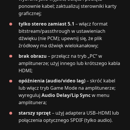
ponownie kabel; zaktualizuj sterowniki karty
graficznej;
tylko stereo zamiast 5.1
– włącz format
bitstream/passthrough w ustawieniach
dźwięku (nie PCM); upewnij się, że plik
źródłowy ma dźwięk wielokanałowy;
brak obrazu
– przełącz na tryb „PC” w
amplitunerze; użyj innego lub krótszego kabla
HDMI;
opóźnienia (audio/video lag)
– skróć kabel
lub włącz tryb Game Mode na amplitunerze;
wyreguluj
Audio Delay/Lip Sync
w menu
amplitunera;
starszy sprzęt
– użyj adaptera USB–HDMI lub
połączenia optycznego SPDIF (tylko audio).