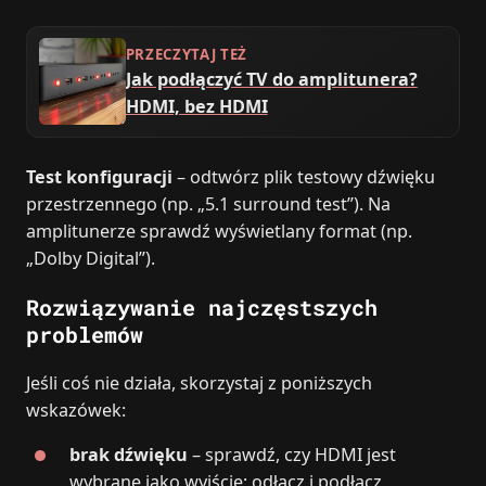
PRZECZYTAJ TEŻ
Jak podłączyć TV do amplitunera?
HDMI, bez HDMI
Test konfiguracji
– odtwórz plik testowy dźwięku
przestrzennego (np. „5.1 surround test”). Na
amplitunerze sprawdź wyświetlany format (np.
„Dolby Digital”).
Rozwiązywanie najczęstszych
problemów
Jeśli coś nie działa, skorzystaj z poniższych
wskazówek:
brak dźwięku
– sprawdź, czy HDMI jest
wybrane jako wyjście; odłącz i podłącz