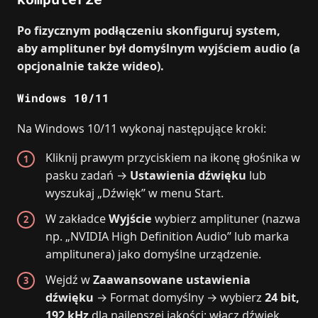
Po fizycznym podłączeniu skonfiguruj system,
aby amplituner był domyślnym wyjściem audio (a
opcjonalnie także wideo).
Windows 10/11
Na Windows 10/11 wykonaj następujące kroki:
Kliknij prawym przyciskiem na ikonę głośnika w
pasku zadań →
Ustawienia dźwięku
lub
wyszukaj „Dźwięk” w menu Start.
W zakładce
Wyjście
wybierz amplituner (nazwa
np. „NVIDIA High Definition Audio” lub marka
amplitunera) jako domyślne urządzenie.
Wejdź w
Zaawansowane ustawienia
dźwięku
→ Format domyślny → wybierz
24 bit,
192 kHz
dla najlepszej jakości; włącz dźwięk