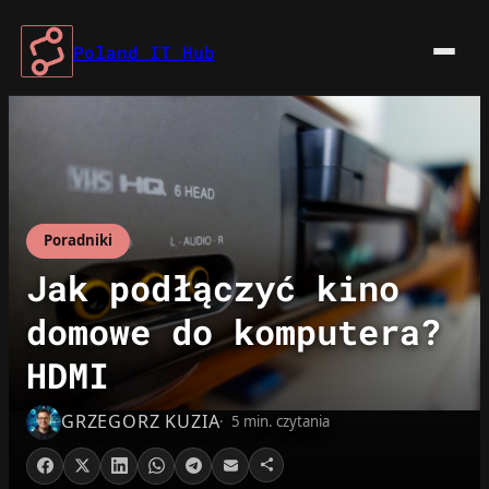
Przejdź
do
Poland IT Hub
treści
Poradniki
Jak podłączyć kino
domowe do komputera?
HDMI
GRZEGORZ KUZIA
5 min. czytania