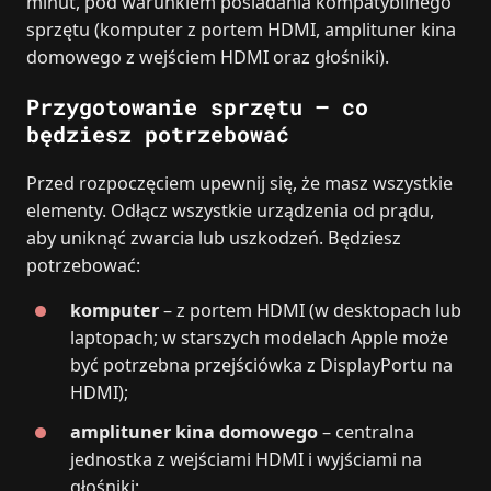
minut, pod warunkiem posiadania kompatybilnego
sprzętu (komputer z portem HDMI, amplituner kina
domowego z wejściem HDMI oraz głośniki).
Przygotowanie sprzętu – co
będziesz potrzebować
Przed rozpoczęciem upewnij się, że masz wszystkie
elementy. Odłącz wszystkie urządzenia od prądu,
aby uniknąć zwarcia lub uszkodzeń. Będziesz
potrzebować:
komputer
– z portem HDMI (w desktopach lub
laptopach; w starszych modelach Apple może
być potrzebna przejściówka z DisplayPortu na
HDMI);
amplituner kina domowego
– centralna
jednostka z wejściami HDMI i wyjściami na
głośniki;