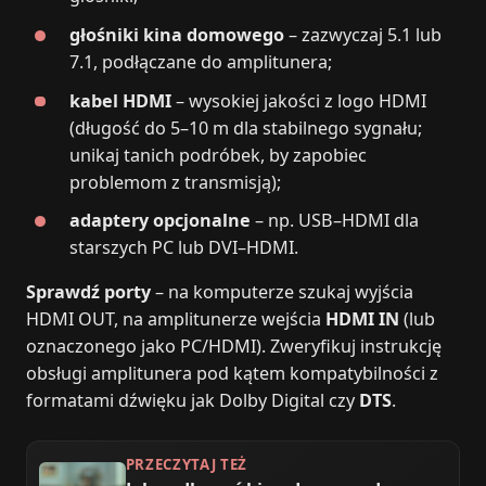
głośniki kina domowego
– zazwyczaj 5.1 lub
7.1, podłączane do amplitunera;
kabel HDMI
– wysokiej jakości z logo HDMI
(długość do 5–10 m dla stabilnego sygnału;
unikaj tanich podróbek, by zapobiec
problemom z transmisją);
adaptery opcjonalne
– np. USB–HDMI dla
starszych PC lub DVI–HDMI.
Sprawdź porty
– na komputerze szukaj wyjścia
HDMI OUT, na amplitunerze wejścia
HDMI IN
(lub
oznaczonego jako PC/HDMI). Zweryfikuj instrukcję
obsługi amplitunera pod kątem kompatybilności z
formatami dźwięku jak Dolby Digital czy
DTS
.
PRZECZYTAJ TEŻ