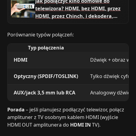
Jak podłączyć kino domowe do
telewizora? HDMI, bez HDMI, przez
HDMI, przez Chinch, i dekodera,
schemat
Porównanie typów połączeń:
Typ połączenia
HDMI
Dźwięk + obraz w 4
Optyczny (SPDIF/TOSLINK)
Tylko dźwięk cyfrow
AUX/jack 3,5 mm lub RCA
Analogowy dźwięk 
Porada
– jeśli planujesz podłączyć telewizor, połącz
amplituner z TV osobnym kablem HDMI (wyjście
HDMI OUT amplitunera do
HDMI IN
TV).