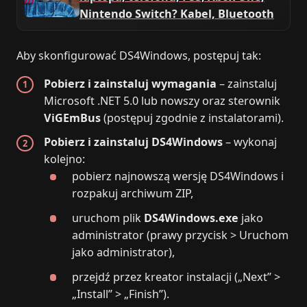
Nintendo Switch? Kabel, Bluetooth
Aby skonfigurować DS4Windows, postępuj tak:
Pobierz i zainstaluj wymagania
– zainstaluj
Microsoft .NET 5.0 lub nowszy oraz sterownik
ViGEmBus
(postępuj zgodnie z instalatorami).
Pobierz i zainstaluj DS4Windows
– wykonaj
kolejno:
pobierz najnowszą wersję DS4Windows i
rozpakuj archiwum ZIP,
uruchom plik
DS4Windows.exe
jako
administrator (prawy przycisk > Uruchom
jako administrator),
przejdź przez kreator instalacji („Next” >
„Install” > „Finish”).