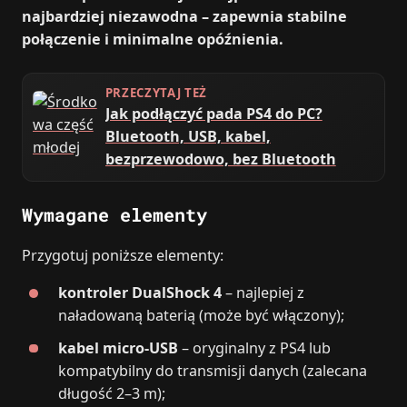
najbardziej niezawodna – zapewnia stabilne
połączenie i minimalne opóźnienia.
PRZECZYTAJ TEŻ
Jak podłączyć pada PS4 do PC?
Bluetooth, USB, kabel,
bezprzewodowo, bez Bluetooth
Wymagane elementy
Przygotuj poniższe elementy:
kontroler DualShock 4
– najlepiej z
naładowaną baterią (może być włączony);
kabel micro‑USB
– oryginalny z PS4 lub
kompatybilny do transmisji danych (zalecana
długość 2–3 m);