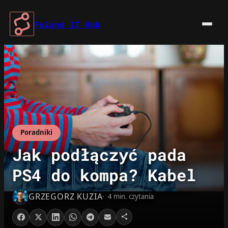
Przejdź
do
Poland IT Hub
treści
Poradniki
Jak podłączyć pada
PS4 do kompa? Kabel
GRZEGORZ KUZIA
4 min. czytania