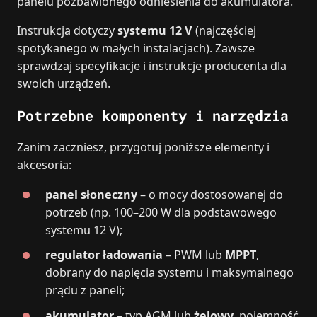
panelu pozbawionego odniesienia do akumulatora.
Instrukcja dotyczy
systemu 12 V
(najczęściej
spotykanego w małych instalacjach). Zawsze
sprawdzaj specyfikacje i instrukcje producenta dla
swoich urządzeń.
Potrzebne komponenty i narzędzia
Zanim zaczniesz, przygotuj poniższe elementy i
akcesoria:
panel słoneczny
– o mocy dostosowanej do
potrzeb (np. 100–200 W dla podstawowego
systemu 12 V);
regulator ładowania
– PWM lub
MPPT
,
dobrany do napięcia systemu i maksymalnego
prądu z paneli;
akumulator
– typ AGM lub
żelowy
, pojemność