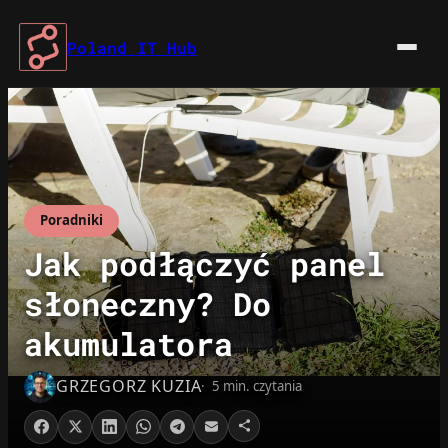
Przejdź
do
Poland IT Hub
treści
Poradniki
Jak podłączyć panel
słoneczny? Do
akumulatora
GRZEGORZ KUZIA
5 min. czytania