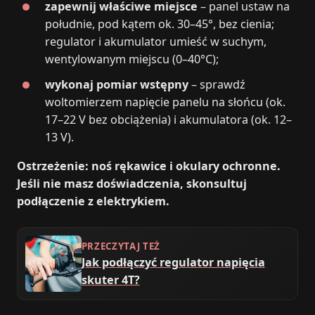
zapewnij właściwe miejsce
– panel ustaw na
południe, pod kątem ok. 30–45°, bez cienia;
regulator i akumulator umieść w suchym,
wentylowanym miejscu (0–40°C);
wykonaj pomiar wstępny
– sprawdź
woltomierzem napięcie panelu na słońcu (ok.
17–22 V bez obciążenia) i akumulatora (ok. 12–
13 V).
Ostrzeżenie: noś rękawice i okulary ochronne.
Jeśli nie masz doświadczenia, skonsultuj
podłączenie z elektrykiem.
PRZECZYTAJ TEŻ
Jak podłączyć regulator napięcia
skuter 4T?