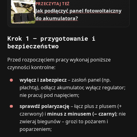
PRZECZYTAJ TEŻ
Jak podłączyć panel fotowoltaiczny
do akumulatora?
Krok 1 – przygotowanie i
bezpieczeństwo
Przed rozpoczęciem pracy wykonaj poniższe
czynności kontrolne:
wyłącz i zabezpiecz
– zasłoń panel (np.
płachtą), odłącz akumulator, wyłącz regulator;
nie pracuj pod napięciem;
sprawdź polaryzację
– łącz plus z plusem (+
czerwony) i
minus z minusem (− czarny)
; nie
zwieraj biegunów – grozi to pożarem i
poparzeniem;