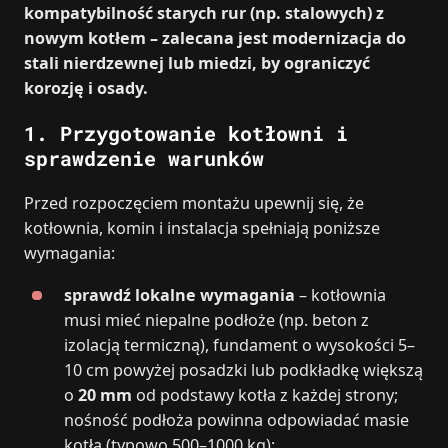
kompatybilność starych rur (np. stalowych) z
nowym kotłem – zalecana jest modernizacja do
stali nierdzewnej lub miedzi, by ograniczyć
korozję i osady.
1. Przygotowanie kotłowni i
sprawdzenie warunków
Przed rozpoczęciem montażu upewnij się, że
kotłownia, komin i instalacja spełniają poniższe
wymagania:
sprawdź lokalne wymagania
– kotłownia
musi mieć niepalne podłoże (np. beton z
izolacją termiczną), fundament o wysokości 5–
10 cm powyżej posadzki lub podkładkę większą
o
20 mm
od podstawy kotła z każdej strony;
nośność podłoża powinna odpowiadać masie
kotła (typowo 500–1000 kg);