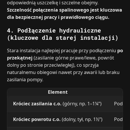
odpowiednią uszczelkę i szczelne obejmy.
Szczelność połączenia spalinowego jest kluczowa
dla bezpiecznej pracy i prawidłowego ciągu.
4. Podłączenie hydrauliczne
(kluczowe dla starej instalacji)
Stara instalacja najlepiej pracuje przy podłączeniu
po
przekątnej
(zasilanie górne prawe/lewe, powrót
dolny po stronie przeciwległej), co sprzyja
naturalnemu obiegowi nawet przy awarii lub braku
zasilania pompy.
Element
Króciec zasilania c.o.
(górny, np. 1–1¼”)
Podłącz
Króciec powrotu c.o.
(dolny, tył, np. 1½”)
Podłąc