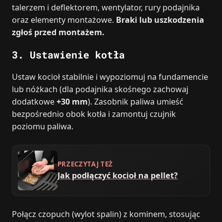
talerzem i deflektorem, wentylator, rury podajnika
oraz elementy montażowe.
Braki lub uszkodzenia
zgłoś przed montażem.
3. Ustawienie kotła
Ustaw kocioł stabilnie i wypoziomuj na fundamencie
lub nóżkach (dla podajnika skośnego zachowaj
dodatkowe
+30 mm
). Zasobnik paliwa umieść
bezpośrednio obok kotła i zamontuj czujnik
poziomu paliwa.
PRZECZYTAJ TEŻ
Jak podłączyć kocioł na pellet?
Połącz czopuch (wylot spalin) z kominem, stosując