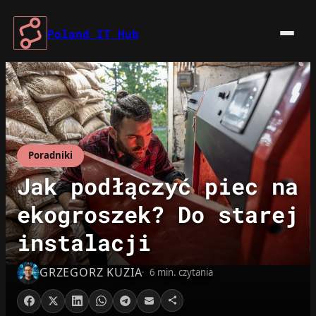
Przejdź
do
Poland IT Hub
treści
Poradniki
Jak podłączyć piec na
ekogroszek? Do starej
instalacji
GRZEGORZ KUZIA
6 min. czytania