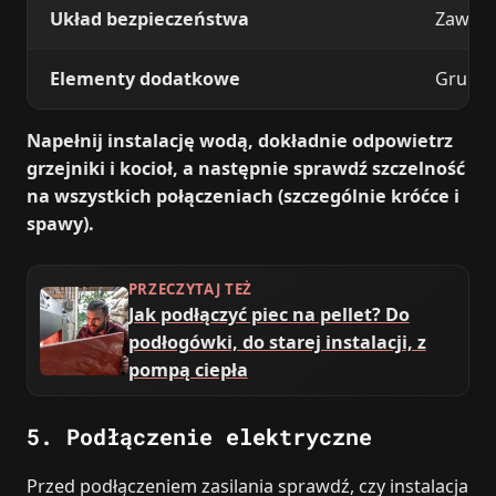
Układ bezpieczeństwa
Zawór 
Elementy dodatkowe
Grupa 
Napełnij instalację wodą, dokładnie odpowietrz
grzejniki i kocioł, a następnie sprawdź szczelność
na wszystkich połączeniach (szczególnie króćce i
spawy).
PRZECZYTAJ TEŻ
Jak podłączyć piec na pellet? Do
podłogówki, do starej instalacji, z
pompą ciepła
5. Podłączenie elektryczne
Przed podłączeniem zasilania sprawdź, czy instalacja