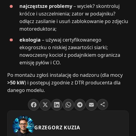
najczęstsze problemy
– wyciek? skontroluj
króćce i uszczelnienia; zator w podajniku?
odłącz zasilanie i usuń zablokowanie po zdjęciu
motoreduktora;
ekologia
– używaj certyfikowanego
ekogroszku o niskiej zawartości siarki;
nowoczesny kocioł z podajnikiem ogranicza
emisję pyłów i CO.
Po montażu zgłoś instalację do nadzoru (dla mocy
>50 kW
) i postępuj zgodnie z DTR producenta dla
danego modelu.
GRZEGORZ KUZIA