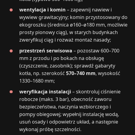
wentylacja i komin
– zapewnij nawiew i
wywiew grawitacyjny; komin przystosowany do
ekogroszku (średnica ø160–ø180 mm, możliwie
prosty pionowy ciąg), w starych budynkach
zweryfikuj ciąg i rozważ montaż nasady;
przestrzeń serwisowa
– pozostaw 600–700
mm z przodu i po bokach na obsługę
(czyszczenie, zasobnik); sprawdź gabaryty
kotła, np. szerokość
570–740 mm
, wysokość
1330–1680 mm;
weryfikacja instalacji
– skontroluj ciśnienie
robocze (maks. 3 bar), obecność zaworu
bezpieczeństwa, naczynia wzbiorczego i
pompy obiegowej; wypełnij instalację wodą,
usuń osady i odpowietrz układ, a następnie
wykonaj próbę szczelności.