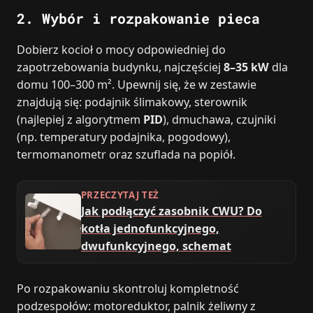
2. Wybór i rozpakowanie pieca
Dobierz kocioł o mocy odpowiedniej do
zapotrzebowania budynku, najczęściej
8–35 kW
dla
domu 100–300 m². Upewnij się, że w zestawie
znajdują się: podajnik ślimakowy, sterownik
(najlepiej z algorytmem
PID
), dmuchawa, czujniki
(np. temperatury podajnika, pogodowy),
termomanometr oraz szuflada na popiół.
PRZECZYTAJ TEŻ
Jak podłączyć zasobnik CWU? Do
kotła jednofunkcyjnego,
dwufunkcyjnego, schemat
Po rozpakowaniu skontroluj kompletność
podzespołów: motoreduktor, palnik żeliwny z