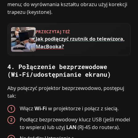
menu; do wyrównania kształtu obrazu użyj korekcji
trapezu (keystone).
PRZECZYTAJ TEŻ
Jak podłączyć rzutnik do telewizora,
MacBooka?
4. Połączenie bezprzewodowe
(Wi‑Fi/udostępnianie ekranu)
Aby połączyć projektor bezprzewodowo, postępuj
tak:
Włącz
Wi‑Fi
w projektorze i połącz z siecią.
Podłącz bezprzewodowy klucz USB (jeśli model
to wspiera) lub użyj
LAN
(RJ‑45 do routera).