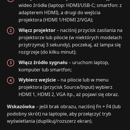
wideo źródła (laptop: HDMI/USB‑C; smartfon: z
adapterem HDMI), a drugi do wejścia
projektora (HDMI 1/HDMI 2/VGA);
Włącz projektor
– naciśnij przycisk zasilania na
projektorze lub pilocie (w niektórych modelach
przytrzymaj 3 sekundy), poczekaj, aż lampa się
rozgrzeje (do kilku minut);
Włącz źródło sygnału
– uruchom laptop,
komputer lub smartfon;
Wybierz wejście
– na pilocie lub w menu
projektora (przycisk Source/Input) wybierz
HDMI 1, HDMI 2, VGA itp., aż pojawi się obraz.
Wskazówka
– jeśli brak obrazu, naciśnij Fn + F4 (lub
podobny skrót) na laptopie, aby przełączyć tryb
wyświetlania (duplikuj/rozszerz ekran).