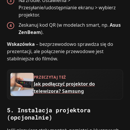
Na źródle: Ustawienia >
Przesyłanie/udostępnianie ekranu > wybierz
projektor.
Zeskanuj kod QR (w modelach smart, np.
Asus
ZenBeam
).
Wskazówka
– bezprzewodowo sprawdza się do
prezentacji, ale połączenie przewodowe jest
stabilniejsze do filmów.
PRZECZYTAJ TEŻ
Jak podłączyć projektor do
telewizora? Samsung
5. Instalacja projektora
(opcjonalnie)