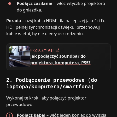
Podłącz zasilanie
– włóż wtyczkę projektora
do gniazdka.
Porada
– użyj kabla HDMI dla najlepszej jakości Full
HD i pełnej synchronizacji dźwięku; przechowuj
kable w etui, by nie uległy uszkodzeniu.
PRZECZYTAJ TEŻ
Jak podłączyć soundbar do
projektora, komputera, PS5?
2. Podłączenie przewodowe (do
laptopa/komputera/smartfona)
Wykonaj te kroki, aby połączyć projektor
przewodowo:
Podłącz kabel
– włóż jeden koniec do wyjścia