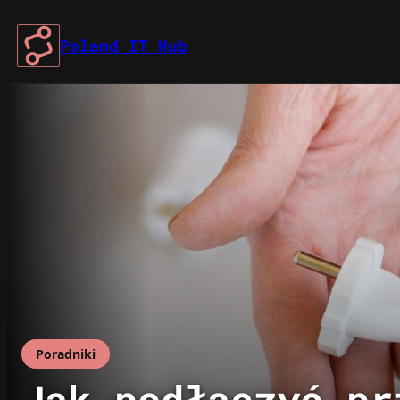
Przejdź
do
Poland IT Hub
treści
Poradniki
Jak podłączyć pr