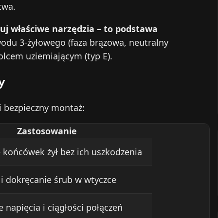
twa.
suj właściwe narzędzia – to podstawa
wodu 3‑żyłowego (faza brązowa, neutralny
bolcem uziemiającym (typ E).
y
 i bezpieczny montaż:
Zastosowanie
 końcówek żył bez ich uszkodzenia
i dokręcanie śrub w wtyczce
 napięcia i ciągłości połączeń