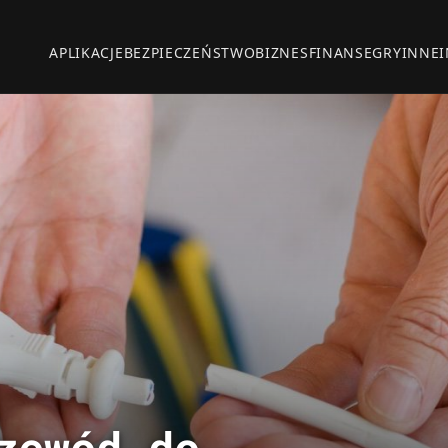
APLIKACJE
BEZPIECZEŃSTWO
BIZNES
FINANSE
GRY
INNE
zewód do