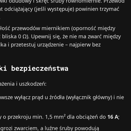
ki obudowy i skręć śruby równomiernie. Przewód
 odciążający (jeśli występuje) powinien trzymać
.
łość przewodów miernikiem (oporność między
liska 0 Ω). Upewnij się, że nie ma zwarć między
a i przetestuj urządzenie – najpierw bez
ki bezpieczeństwa
ażenia i uszkodzeń:
wsze wyłącz prąd u źródła (wyłącznik główny) i nie
 o przekroju min. 1,5 mm² dla obciążeń do
16 A
;
ł grozi zwarciem, a luźne śruby powodują