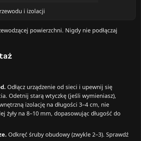
rzewodu i izolacji
zewodzącej powierzchni. Nigdy nie podłączaj
taż
ód.
Odłącz urządzenie od sieci i upewnij się
. Odetnij starą wtyczkę (jeśli wymieniasz),
wnętrzną izolację na długości 3–4 cm, nie
żdej żyły na 8–10 mm, dopasowując długość do
ze.
Odkręć śruby obudowy (zwykle 2–3). Sprawdź