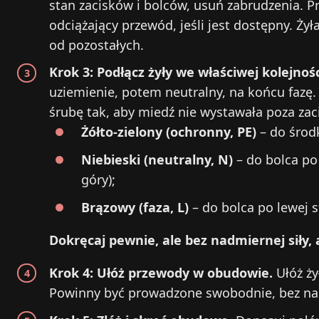
stan zacisków i bolców, usuń zabrudzenia. Pr
odciążający przewód, jeśli jest dostępny. Żył
od pozostałych.
Krok 3: Podłącz żyły we właściwej kolejnośc
uziemienie, potem neutralny, na końcu fazę
śrubę tak, aby miedź nie wystawała poza zac
Żółto‑zielony (ochronny, PE)
– do środ
Niebieski (neutralny, N)
– do bolca po
góry);
Brązowy (faza, L)
– do bolca po lewej s
Dokręcaj pewnie, ale bez nadmiernej siły, a
Krok 4: Ułóż przewody w obudowie.
Ułóż żył
Powinny być prowadzone swobodnie, bez nap