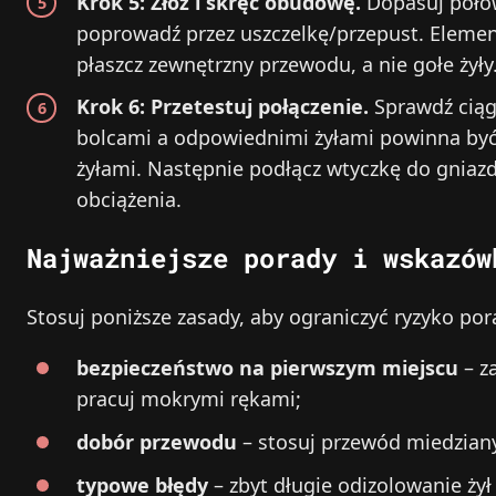
Krok 5: Złóż i skręć obudowę.
Dopasuj połów
poprowadź przez uszczelkę/przepust. Element
płaszcz zewnętrzny przewodu, a nie gołe żyły
Krok 6: Przetestuj połączenie.
Sprawdź ciąg
bolcami a odpowiednimi żyłami powinna być b
żyłami. Następnie podłącz wtyczkę do gniazdk
obciążenia.
Najważniejsze porady i wskazów
Stosuj poniższe zasady, aby ograniczyć ryzyko por
bezpieczeństwo na pierwszym miejscu
– za
pracuj mokrymi rękami;
dobór przewodu
– stosuj przewód miedziany
typowe błędy
– zbyt długie odizolowanie ży