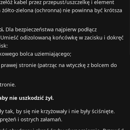
zełóż kabel przez przepust/uszczelkę i element
a żółto‑zielona (ochronna) nie powinna być krótsza
i.
Dla bezpieczeństwa najpierw podłącz
. Umieść odizolowaną końcówkę w zacisku i dokręć
isk:
kowego bolca uziemiającego;
 prawej stronie (patrząc na wtyczkę z bolcem do
tronie.
by nie uszkodzić żył.
y tak, by się nie krzyżowały i nie były ściśnięte.
rężeń i ostrych załamań.