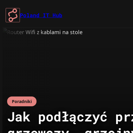
Przejdź
do
Poland IT Hub
treści
Poradniki
Jak podłączyć pr
grzewczy, grzejn