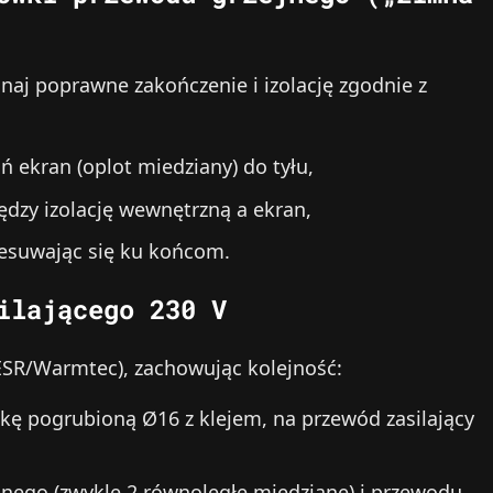
onaj poprawne zakończenie i izolację zgodnie z
ń ekran (oplot miedziany) do tyłu,
ędzy izolację wewnętrzną a ekran,
zesuwając się ku końcom.
ilającego 230 V
ESR/Warmtec), zachowując kolejność:
kę pogrubioną Ø16 z klejem, na przewód zasilający
jnego (zwykle 2 równoległe miedziane) i przewodu