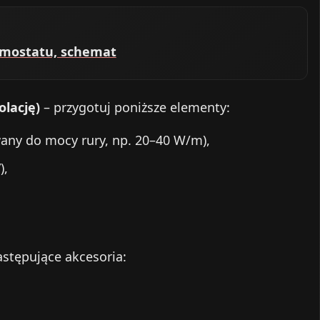
ermostatu, schemat
olację)
– przygotuj poniższe elementy:
ny do mocy rury, np. 20–40 W/m),
),
astępujące akcesoria: