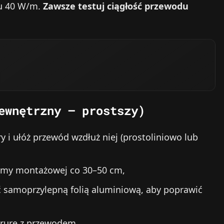
du 40 W/m.
Zawsze testuj ciągłość przewodu
ewnętrzny – prostszy)
y i ułóż przewód wzdłuż niej (prostoliniowo lub
aśmy montażowej co 30–50 cm,
ć samoprzylepną folią aluminiową, aby poprawić
a rurę z przewodem.