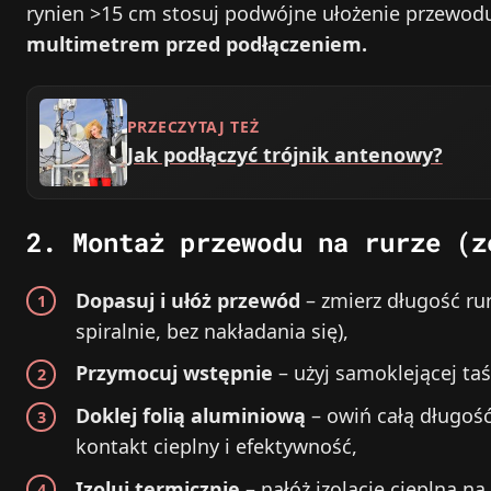
rynien >15 cm stosuj podwójne ułożenie przewo
multimetrem przed podłączeniem.
PRZECZYTAJ TEŻ
Jak podłączyć trójnik antenowy?
2. Montaż przewodu na rurze (z
Dopasuj i ułóż przewód
– zmierz długość rur
spiralnie, bez nakładania się),
Przymocuj wstępnie
– użyj samoklejącej t
Doklej folią aluminiową
– owiń całą długoś
kontakt cieplny i efektywność,
Izoluj termicznie
– nałóż izolację cieplną n