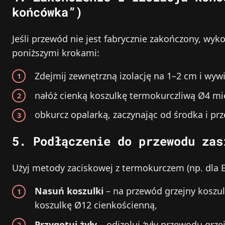
końcówka”)
Jeśli przewód nie jest fabrycznie zakończony, wyk
poniższymi krokami:
Zdejmij zewnętrzną izolację na 1–2 cm i wywi
nałóż cienką koszulkę termokurczliwą Ø4 mi
obkurcz opalarką, zaczynając od środka i pr
5. Podłączenie do przewodu zas
Użyj metody zaciskowej z termokurczem (np. dla 
Nasuń koszulki
– na przewód grzejny koszul
koszulkę Ø12 cienkościenną,
Przygotuj żyły
– odizoluj żyły przewodu grze