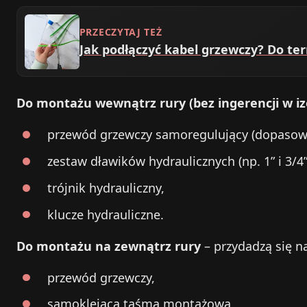
PRZECZYTAJ TEŻ
Jak podłączyć kabel grzewczy? Do t
Do montażu wewnątrz rury (bez ingerencji w iz
przewód grzewczy samoregulujący (dopasowa
zestaw dławików hydraulicznych (np. 1” i 3/4”
trójnik hydrauliczny,
klucze hydrauliczne.
Do montażu na zewnątrz rury
– przydadzą się n
przewód grzewczy,
samoklejąca taśma montażowa,