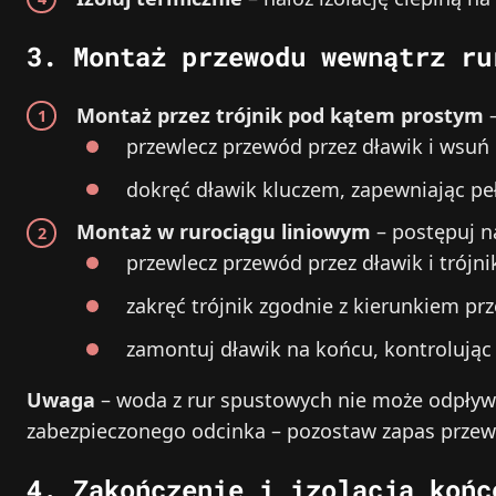
3. Montaż przewodu wewnątrz ru
Montaż przez trójnik pod kątem prostym
–
przewlecz przewód przez dławik i wsuń 
dokręć dławik kluczem, zapewniając peł
Montaż w rurociągu liniowym
– postępuj n
przewlecz przewód przez dławik i trójnik
zakręć trójnik zgodnie z kierunkiem pr
zamontuj dławik na końcu, kontrolując 
Uwaga
– woda z rur spustowych nie może odpływa
zabezpieczonego odcinka – pozostaw zapas przew
4. Zakończenie i izolacja końc