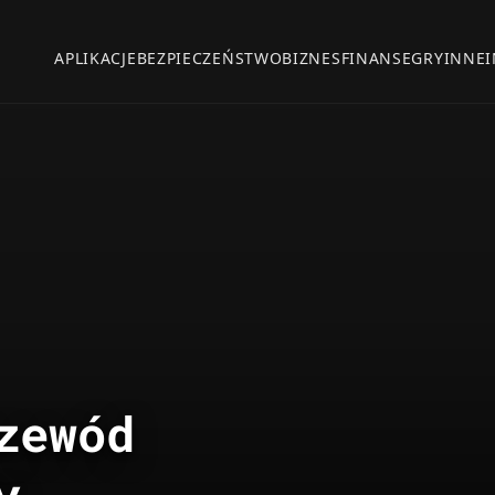
APLIKACJE
BEZPIECZEŃSTWO
BIZNES
FINANSE
GRY
INNE
zewód
y