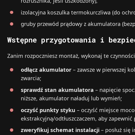
rozrusznika, jeśli uszkodzony),
izolacyjna koszulka termokurczliwa (do ochr
gruby przewód prądowy z akumulatora (bezp
Wstępne przygotowania i bezpie
Zanim rozpoczniesz montaż, wykonaj te czynności 
odłącz akumulator
– zawsze w pierwszej kol
zwarcia;
sprawdź stan akumulatora
– napięcie spoc
niższe, akumulator naładuj lub wymień;
oczyść punkty styku
– oczyść miejsce moco
ekstrakcyjną/odtłuszczaczem, aby zapewnić 
zweryfikuj schemat instalacji
– posłuż się 