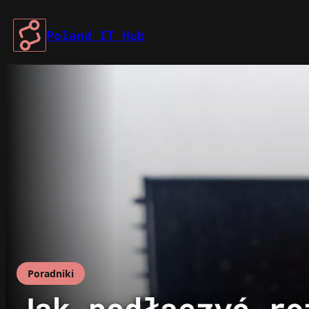
Przejdź
do
Poland IT Hub
treści
Poradniki
Jak podłączyć ro