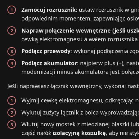
Zamocuj rozrusznik
: ustaw rozrusznik w gni
odpowiednim momentem, zapewniając osio
Napraw połączenie wewnętrzne (jeśli usz
cewką elektromagnesu a wałem rozrusznika
Podłącz przewody
: wykonaj podłączenia zg
Podłącz akumulator
: najpierw plus (+), na
modernizacji minus akumulatora jest połącz
Jeśli naprawiasz łącznik wewnętrzny, wykonaj nast
Wyjmij cewkę elektromagnesu, odkręcając n
Wylutuj zużyty łącznik z bolca wyprowadzają
Wlutuj nowy mostek z miedzianej blaszki lub 
część nałóż
izolacyjną koszulkę
, aby nie st