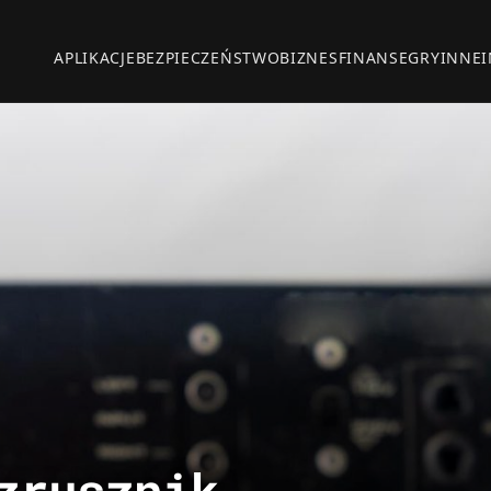
APLIKACJE
BEZPIECZEŃSTWO
BIZNES
FINANSE
GRY
INNE
zrusznik