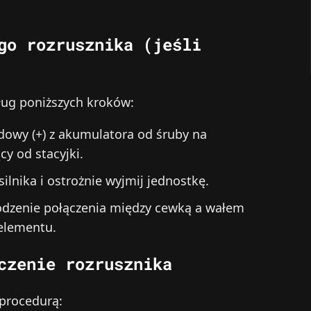
go rozrusznika (jeśli
ług poniższych kroków:
dowy (+) z akumulatora od śruby na
y od stacyjki.
lnika i ostrożnie wyjmij jednostkę.
kodzenie połączenia między cewką a wałem
elementu.
czenie rozrusznika
 procedurą: