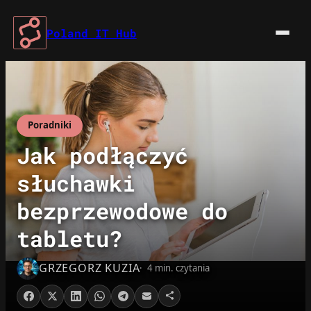
Przejdź
do
Poland IT Hub
treści
Poradniki
Jak podłączyć
słuchawki
bezprzewodowe do
tabletu?
GRZEGORZ KUZIA
4 min. czytania