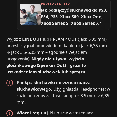
PRZECZYTAJ TEŻ
Jak podłączyć słuchawki do PS3,
PS4, PS5, Xbox 360, Xbox One,
Xbox Series S, Xbox Series X?
Wyjdź z
LINE OUT
lub PREAMP OUT (jack 6,35 mm) i
prześlij sygnał odpowiednim kablem (jack 6,35 mm
→ jack 3,5/6,35 mm – zgodnie z wejściem
urządzenia).
Nigdy nie używaj wyjścia
głośnikowego (Speaker Out) – grozi to
uszkodzeniem słuchawek lub sprzętu.
Podłącz słuchawki do wzmacniacza
słuchawkowego.
Użyj gniazda Headphones; w
razie potrzeby zastosuj adapter 3,5 mm → 6,35
mm.
Włącz i reguluj.
Najpierw wzmacniacz