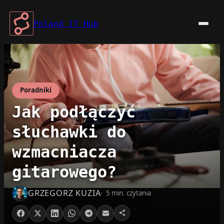
Przejdź
do
Poland IT Hub
treści
Poradniki
Jak podłączyć
słuchawki do
wzmacniacza
gitarowego?
GRZEGORZ KUZIA
5 min. czytania