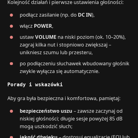
Kolejność działań i pierwsze ustawienia głośności:
podłącz zasilanie (np. do
DC IN
),
włącz
POWER
,
ustaw
VOLUME
na niski poziom (ok. 10–20%),
zagraj kilka nut i stopniowo zwiększaj –
unikniesz szumu lub przesteru,
po podłączeniu słuchawek wbudowany głośnik
zwykle wyłącza się automatycznie.
Porady i wskazówki
Aby gra była bezpieczna i komfortowa, pamiętaj:
bezpieczeństwo uszu
– zawsze zaczynaj od
niskiej głośności; długie sesje powyżej 85 dB
mogą uszkodzić słuch;
jakość dźwięku
– dostosuj equalizację (EQ) lub