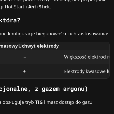
ji Hot Start i
Anti Stick
.
która?
ne konfiguracje biegunowości i ich zastosowania:
 masowy
Uchwyt elektrody
−
Większość elektrod rut
+
Elektrody kwasowe lub 
cjonalne, z gazem argonu)
a obsługuje tryb
TIG
i masz dostęp do gazu