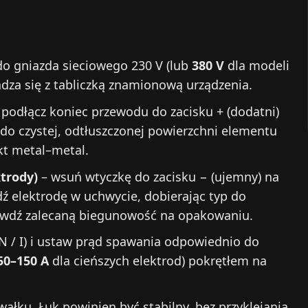
do gniazda sieciowego 230 V (lub
380 V
dla modeli
adza się z tabliczką znamionową urządzenia.
 podłącz koniec przewodu do zacisku + (dodatni)
do czystej, odtłuszczonej powierzchni elementu
kt metal–metal.
trody)
– wsuń wtyczkę do zacisku − (ujemny) na
ź elektrodę w uchwycie, dobierając typ do
rawdź zalecaną biegunowość na opakowaniu.
N / I) i ustaw prąd spawania odpowiednio do
50–150 A
dla cieńszych elektrod) pokrętłem na
ałku. Łuk powinien być stabilny, bez przyklejania