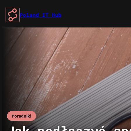
Przejdź
do
Poland IT Hub
treści
Poradniki
Jak podłączyć sp