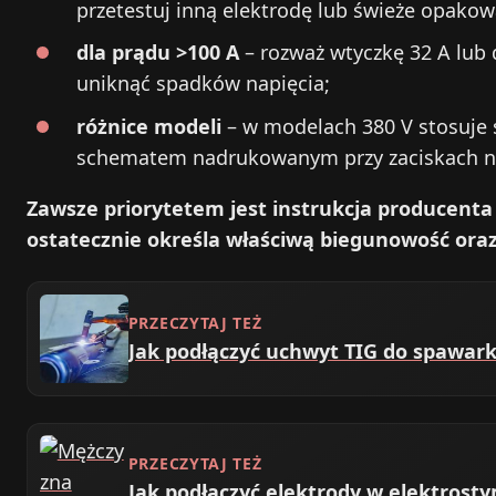
przetestuj inną elektrodę lub świeże opakow
dla prądu >100 A
– rozważ wtyczkę 32 A lub
uniknąć spadków napięcia;
różnice modeli
– w modelach 380 V stosuje s
schematem nadrukowanym przy zaciskach n
Zawsze priorytetem jest instrukcja producenta 
ostatecznie określa właściwą biegunowość ora
PRZECZYTAJ TEŻ
Jak podłączyć uchwyt TIG do spawark
PRZECZYTAJ TEŻ
Jak podłączyć elektrody w elektrosty