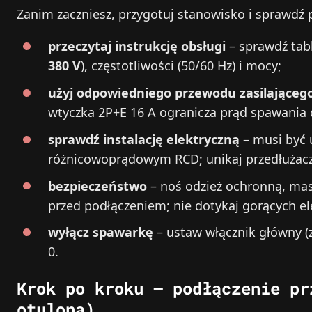
Zanim zaczniesz, przygotuj stanowisko i sprawdź 
przeczytaj instrukcję obsługi
– sprawdź tab
380 V
), częstotliwości (50/60 Hz) i mocy;
użyj odpowiedniego przewodu zasilająceg
wtyczka 2P+E 16 A ogranicza prąd spawania
sprawdź instalację elektryczną
– musi być 
różnicowoprądowym RCD; unikaj przedłużacz
bezpieczeństwo
– noś odzież ochronną, mas
przed podłączeniem; nie dotykaj gorących 
wyłącz spawarkę
– ustaw włącznik główny (z
0.
Krok po kroku – podłączenie pr
otuloną)