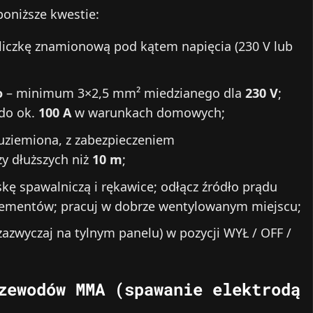
poniższe kwestie:
liczkę znamionową pod kątem napięcia (230 V lub
o
– minimum 3×2,5 mm² miedzianego dla
230 V
;
 do ok.
100 A
w warunkach domowych;
uziemiona, z zabezpieczeniem
y dłuższych niż
10 m
;
kę spawalniczą i rękawice; odłącz źródło prądu
elementów; pracuj w dobrze wentylowanym miejscu;
azwyczaj na tylnym panelu) w pozycji WYŁ / OFF /
zewodów MMA (spawanie elektrodą