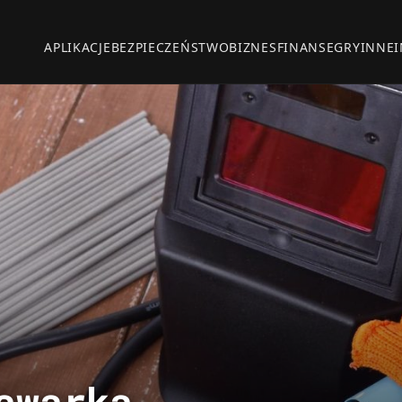
APLIKACJE
BEZPIECZEŃSTWO
BIZNES
FINANSE
GRY
INNE
awarka