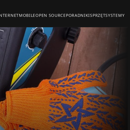
INTERNET
MOBILE
OPEN SOURCE
PORADNIKI
SPRZĘT
SYSTEMY