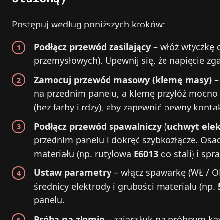
Postępuj według poniższych kroków:
Podłącz przewód zasilający
– włóż wtyczkę 
przemysłowych). Upewnij się, że napięcie zg
Zamocuj przewód masowy (klemę masy)
–
na przednim panelu, a klemę przyłóż mocno 
(bez farby i rdzy), aby zapewnić pewny konta
Podłącz przewód spawalniczy (uchwyt elek
przednim panelu i dokręć szybkozłącze. Osad
materiału (np. rutylowa
E6013
do stali) i sp
Ustaw parametry
– włącz spawarkę (WŁ / O
średnicy elektrody i grubości materiału (np.
panelu.
Próba na złomie
– zajarz łuk na próbnym kaw