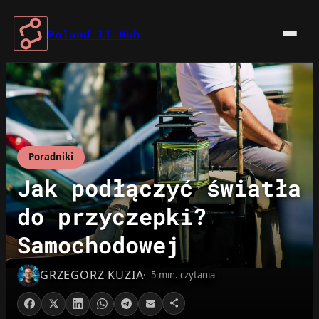
Przejdź
do
Poland IT Hub
treści
Poradniki
Jak podłączyć światła
do przyczepki?
Samochodowej
GRZEGORZ KUZIA
5 min. czytania