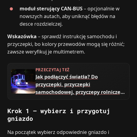
moduł sterujący CAN-BUS
– opcjonalnie w
nowszych autach, aby uniknąć błędów na
desce rozdzielczej.
Wskazówka
– sprawdź instrukcję samochodu i
przyczepki, bo kolory przewodów mogą się różnić;
zawsze weryfikuj je multimetrem.
PRZECZYTAJ TEŻ
Jak podłączyć światła? Do
przyczepki, przyczepki
samochodowej, przyczepy rolniczej,
quada, C-330
Krok 1 – wybierz i przygotuj
gniazdo
Na początek wybierz odpowiednie gniazdo i