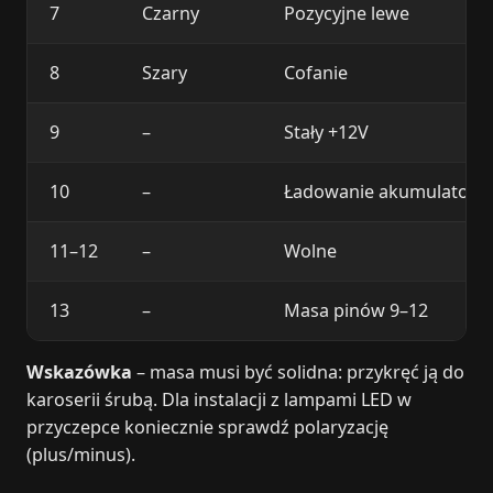
7
Czarny
Pozycyjne lewe
8
Szary
Cofanie
9
–
Stały +12V
10
–
Ładowanie akumulatora
11–12
–
Wolne
13
–
Masa pinów 9–12
Wskazówka
– masa musi być solidna: przykręć ją do
karoserii śrubą. Dla instalacji z lampami LED w
przyczepce koniecznie sprawdź polaryzację
(plus/minus).