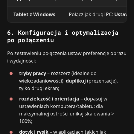
Tablet z Windows
Połącz jak drugi PC:
Ustawie
6. Konfiguracja i optymalizacja
po połączeniu
Po zestawieniu połączenia ustaw preferencje obrazu
i wydajności:
tryby pracy
– rozszerz (idealne do
wielozadaniowości),
duplikuj
(prezentacje),
tylko drugi ekran;
rozdzielczość i orientacja
– dopasuj w
ustawieniach komputera/tabletu; dla
maksymalnej ostrości unikaj skalowania >
100%;
dotyk i rysik
– w aplikacjach takich jak