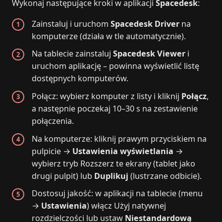
Wykonaj następujące kroki w aplikacji
Spacedesk
:
Zainstaluj i uruchom
Spacedesk Driver
na
komputerze (działa w tle automatycznie).
Na tablecie zainstaluj
Spacedesk Viewer
i
uruchom aplikację – powinna wyświetlić listę
dostępnych komputerów.
Połącz: wybierz komputer z listy i kliknij
Połącz
,
a następnie poczekaj 10–30 s na zestawienie
połączenia.
Na komputerze: kliknij prawym przyciskiem na
pulpicie →
Ustawienia wyświetlania
→
wybierz tryb Rozszerz te ekrany (tablet jako
drugi pulpit) lub
Duplikuj
(lustrzane odbicie).
Dostosuj jakość: w aplikacji na tablecie (menu
→
Ustawienia
) włącz Użyj natywnej
rozdzielczości lub ustaw
Niestandardową