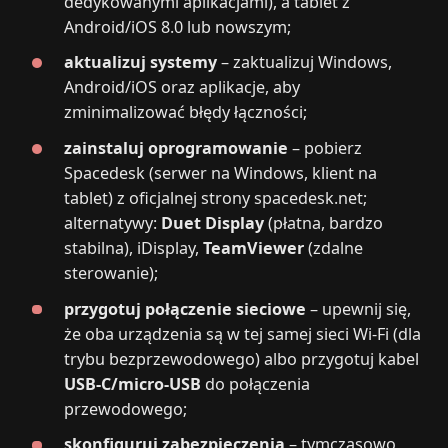
dedykowanymi aplikacjami), a tablet z
Android/iOS 8.0 lub nowszym;
aktualizuj systemy
– zaktualizuj Windows,
Android/iOS oraz aplikacje, aby
zminimalizować błędy łączności;
zainstaluj oprogramowanie
– pobierz
Spacedesk (serwer na Windows, klient na
tablet) z oficjalnej strony spacedesk.net;
alternatywy:
Duet Display
(płatna, bardzo
stabilna), iDisplay,
TeamViewer
(zdalne
sterowanie);
przygotuj połączenie sieciowe
– upewnij się,
że oba urządzenia są w tej samej sieci Wi‑Fi (dla
trybu bezprzewodowego) albo przygotuj kabel
USB‑C/micro‑USB
do połączenia
przewodowego;
skonfiguruj zabezpieczenia
– tymczasowo