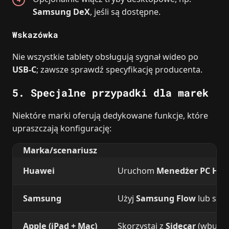
Samsung DeX
, jeśli są dostępne.
Wskazówka
Nie wszystkie tablety obsługują sygnał wideo po
USB‑C
; zawsze sprawdź specyfikację producenta.
5. Specjalne przypadki dla marek
Niektóre marki oferują dedykowane funkcje, które
upraszczają konfigurację:
Marka/scenariusz
Huawei
Uruchom
Menedżer PC Hu
Samsung
Użyj
Samsung Flow
lub skró
Apple (iPad + Mac)
Skorzystaj z
Sidecar
(wbudowa