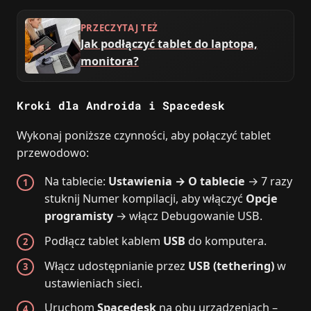
PRZECZYTAJ TEŻ
Jak podłączyć tablet do laptopa,
monitora?
Kroki dla Androida i Spacedesk
Wykonaj poniższe czynności, aby połączyć tablet
przewodowo:
Na tablecie:
Ustawienia → O tablecie
→ 7 razy
stuknij Numer kompilacji, aby włączyć
Opcje
programisty
→ włącz Debugowanie USB.
Podłącz tablet kablem
USB
do komputera.
Włącz udostępnianie przez
USB (tethering)
w
ustawieniach sieci.
Uruchom
Spacedesk
na obu urządzeniach –