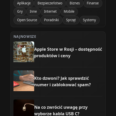
Aplikacje
Bezpieczeństwo
Biznes
Finanse
Gry
Inne
Internet
Mobile
Open Source
Poradniki
Sprzęt
Systemy
NAJNOWSZE
Apple Store w Rosji – dostępność
produktów i ceny
Kto dzwoni? Jak sprawdzić
numer i zablokować spam?
Na co zwrócić uwagę przy
wyborze kabla USB C?