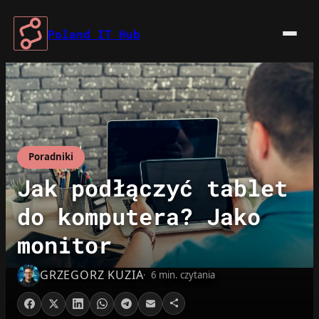
Przejdź
do
Poland IT Hub
treści
Poradniki
Jak podłączyć tablet
do komputera? Jako
monitor
GRZEGORZ KUZIA
6 min. czytania