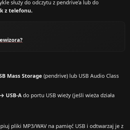
kle służy do odczytu z pendrive’a lub do
 z telefonu.
lewizora?
SB Mass Storage
(pendrive) lub USB Audio Class
 → USB‑A
do portu USB wieży (jeśli wieża działa
opiuj pliki MP3/WAV na pamięć USB i odtwarzaj je z