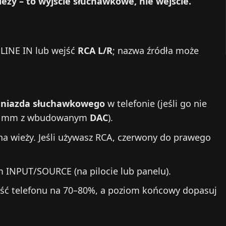
eży – to wyjście słuchawkowe, nie wejście.
 LINE IN lub wejść
RCA L/R
; nazwa źródła może
gniazda słuchawkowego
w telefonie (jeśli go nie
3,5 mm z wbudowanym
DAC
).
a wieży. Jeśli używasz RCA, czerwony do prawego
m INPUT/SOURCE (na pilocie lub panelu).
ść telefonu na 70–80%, a poziom końcowy dopasuj