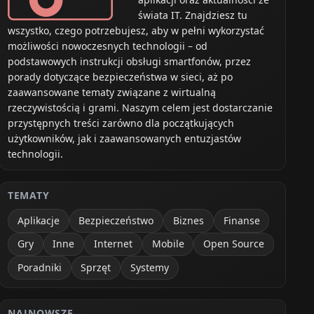
świata IT. Znajdziesz tu
wszystko, czego potrzebujesz, aby w pełni wykorzystać
możliwości nowoczesnych technologii – od
podstawowych instrukcji obsługi smartfonów, przez
porady dotyczące bezpieczeństwa w sieci, aż po
zaawansowane tematy związane z wirtualną
rzeczywistością i grami. Naszym celem jest dostarczanie
przystępnych treści zarówno dla początkujących
użytkowników, jak i zaawansowanych entuzjastów
technologii.
TEMATY
Aplikacje
Bezpieczeństwo
Biznes
Finanse
Gry
Inne
Internet
Mobile
Open Source
ienie
Wygoda
Poradniki
Sprzęt
Systemy
ewodowo)
Średnia (kabel)
1
NAJNOWSZE