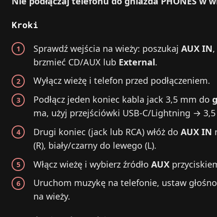
Nie podłączaj telefonu do gniazda PHONES w wi
Kroki
Sprawdź wejścia na wieży: poszukaj
AUX IN
,
brzmieć CD/AUX lub
External
.
Wyłącz wieżę i telefon przed podłączeniem.
Podłącz jeden koniec kabla jack 3,5 mm do
ma, użyj przejściówki USB‑C/Lightning → 
Drugi koniec (jack lub RCA) włóż do
AUX IN
n
(R), biały/czarny do lewego (L).
Włącz wieżę i wybierz źródło
AUX
przyciskie
Uruchom muzykę na telefonie, ustaw głośno
na wieży.