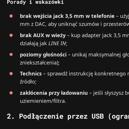
Porady i wskazówki
brak wejścia jack 3,5 mm w telefonie
– uży
mm z DAC, aby uniknąć szumów i przesteró
brak AUX w wieży
– kup adapter jack 3,5 m
działają jak
LINE IN
;
poziomy głośności
– unikaj maksymalnej gło
zniekształcenia);
Technics
– sprawdź instrukcję konkretnego 
źródło;
zakłócenia przy ładowaniu
– jeśli słyszysz 
uziemieniem/filtra.
2. Podłączenie przez USB (ogra