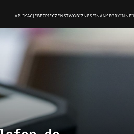
APLIKACJE
BEZPIECZEŃSTWO
BIZNES
FINANSE
GRY
INNE
lefon do