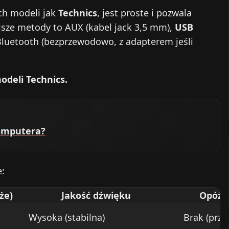
ych modeli jak
Technics
, jest proste i pozwala
jsze metody to AUX (kabel jack 3,5 mm),
USB
Bluetooth (bezprzewodowo, z adapterem jeśli
odeli Technics.
komputera?
:
że)
Jakość dźwięku
Opóźn
Wysoka (stabilna)
Brak (prz