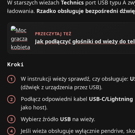
W starszych wieżach
Technics
port USB typu A zwy
ładowania.
Rzadko obsługuje bezpośredni dźwięk
PRZECZYTAJ TEŻ
Jak podłączyć głośniki od wieży do te
Kroki
W instrukcji wieży sprawdź, czy obsługuje:
U
(dźwięk z urządzenia przez USB).
Podłącz odpowiedni kabel
USB‑C/Lightning
jako host).
Wybierz źródło
USB
na wieży.
Jeśli wieża obsługuje wyłącznie pendrive, sk