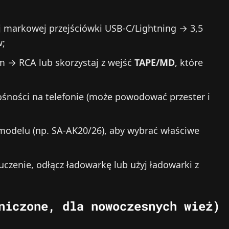
j markowej przejściówki USB‑C/Lightning → 3,5
w;
m → RCA lub skorzystaj z wejść
TAPE/MD
, które
śności na telefonie (może powodować przester i
modelu (np. SA‑AK20/26), aby wybrać właściwe
buczenie, odłącz ładowarkę lub użyj ładowarki z
niczone, dla nowoczesnych wież)