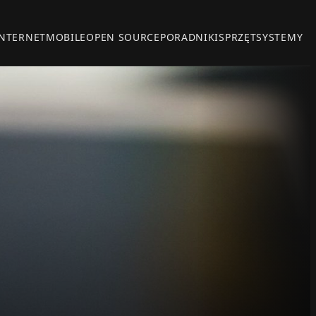
INTERNET
MOBILE
OPEN SOURCE
PORADNIKI
SPRZĘT
SYSTEMY