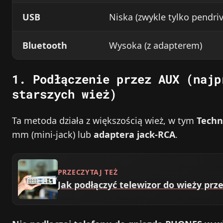
USB
Niska (zwykle tylko pendriv
Bluetooth
Wysoka (z adapterem)
1. Podłączenie przez AUX (najp
starszych wież)
Ta metoda działa z większością wież, w tym
Techn
mm (mini‑jack) lub
adaptera jack‑RCA
.
PRZECZYTAJ TEŻ
Jak podłączyć telewizor do wieży prz