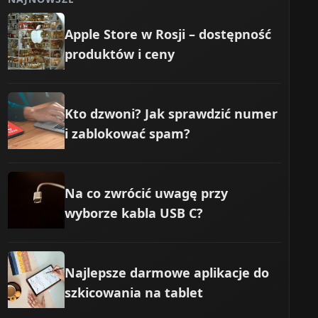
Średnia
0
Apple Store w Rosji – dostępność
produktów i ceny
 (A2DP)
Bardzo wysoka (bezprzewodowo)
3
Kto dzwoni? Jak sprawdzić numer
i zablokować spam?
Na co zwrócić uwagę przy
wyborze kabla USB C?
Najlepsze darmowe aplikacje do
szkicowania na tablet