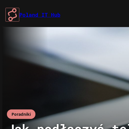
Przejdź
do
Poland IT Hub
treści
Poradniki
Jak podłączyć te