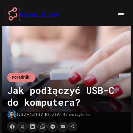
Przejdź
do
Poland IT Hub
treści
Poradniki
Jak podłączyć USB-C
do komputera?
GRZEGORZ KUZIA
4 min. czytania