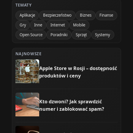
TEMATY
Aplikacje
Bezpieczeństwo
Biznes
Finanse
Gry
Inne
Internet
Mobile
Open Source
Poradniki
Sprzęt
Systemy
NAJNOWSZE
Apple Store w Rosji – dostępność
produktów i ceny
Kto dzwoni? Jak sprawdzić
numer i zablokować spam?