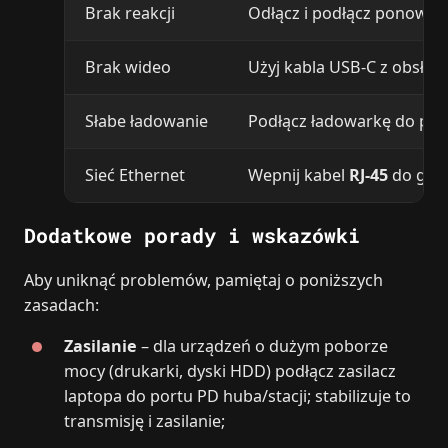
Brak reakcji
Odłącz i podłącz ponowni
Brak wideo
Użyj kabla USB‑C z obsłu
Słabe ładowanie
Podłącz ładowarkę do po
Sieć Ethernet
Wepnij kabel
RJ‑45
do gnia
Dodatkowe porady i wskazówki
Aby uniknąć problemów, pamiętaj o poniższych
zasadach:
Zasilanie
– dla urządzeń o dużym poborze
mocy (drukarki, dyski HDD) podłącz zasilacz
laptopa do portu PD huba/stacji; stabilizuje to
transmisję i zasilanie;