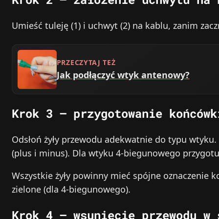
Umieść tuleję (1) i uchwyt (2) na kablu, zanim z
PRZECZYTAJ TEŻ
Jak podłączyć wtyk antenowy?
Krok 3 – przygotowanie końcówk
Odsłoń żyły przewodu adekwatnie do typu wtyku.
(plus i minus). Dla wtyku 4-biegunowego przygotuj 
Wszystkie żyły powinny mieć spójne oznaczenie k
zielone (dla 4-biegunowego).
Krok 4 – wsunięcie przewodu w 