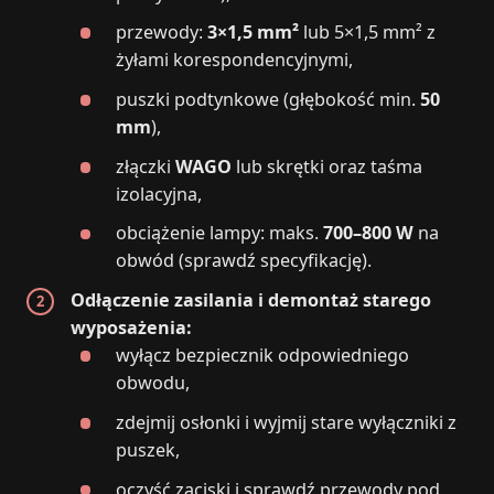
przewody:
3×1,5 mm²
lub 5×1,5 mm² z
żyłami korespondencyjnymi,
puszki podtynkowe (głębokość min.
50
mm
),
złączki
WAGO
lub skrętki oraz taśma
izolacyjna,
obciążenie lampy: maks.
700–800 W
na
obwód (sprawdź specyfikację).
Odłączenie zasilania i demontaż starego
wyposażenia:
wyłącz bezpiecznik odpowiedniego
obwodu,
zdejmij osłonki i wyjmij stare wyłączniki z
puszek,
oczyść zaciski i sprawdź przewody pod