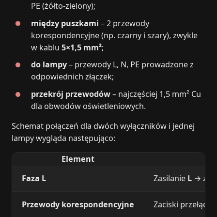
PE (żółto‑zielony);
między puszkami
– 2 przewody
korespondencyjne (np. czarny i szary), zwykle
w kablu
5×1,5 mm²
;
do lampy
– przewody L, N, PE prowadzone z
odpowiednich złączek;
przekrój przewodów
– najczęściej 1,5 mm² Cu
dla obwodów oświetleniowych.
Schemat połączeń dla dwóch wyłączników i jednej
lampy wygląda następująco:
Element
Faza L
Zasilanie
L
→ zaci
Przewody korespondencyjne
Zaciski przełączn