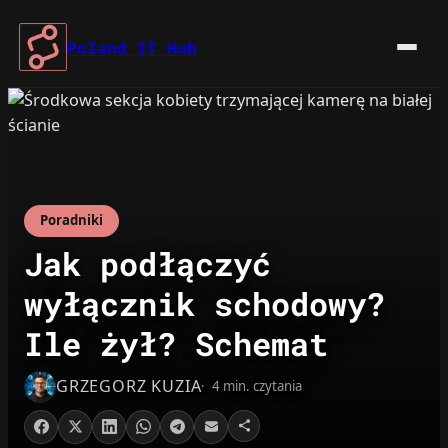
Przejdź
do
Poland IT Hub
treści
Poradniki
Jak podłączyć
wyłącznik schodowy?
Ile żył? Schemat
GRZEGORZ KUZIA
4 min. czytania