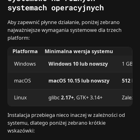
systemach operacyjnych
Aby zapewnić płynne działanie, poniżej zebrano
najważniejsze wymagania systemowe dla trzech
platform:
Platforma
Minimalna wersja systemu
Windows
Windows 10 lub nowszy
1 GB (32
macOS
macOS 10.15 lub nowszy
512 MB
Linux
glibc
2.17+
, GTK+ 3.14+
Zależni
Instalacja przebiega nieco inaczej w zależności od
systemu, dlatego poniżej zebrano krótkie
wskazówki: