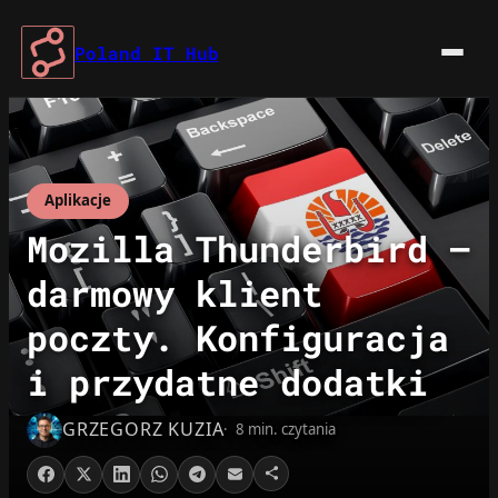
Przejdź
do
Poland IT Hub
treści
Aplikacje
Mozilla Thunderbird –
darmowy klient
poczty. Konfiguracja
i przydatne dodatki
GRZEGORZ KUZIA
8 min. czytania