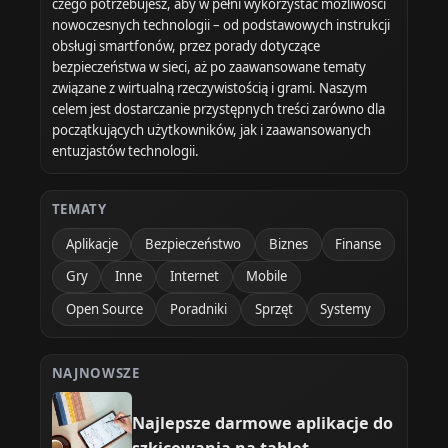
czego potrzebujesz, aby w pełni wykorzystać możliwości
nowoczesnych technologii – od podstawowych instrukcji
obsługi smartfonów, przez porady dotyczące
bezpieczeństwa w sieci, aż po zaawansowane tematy
związane z wirtualną rzeczywistością i grami. Naszym
celem jest dostarczanie przystępnych treści zarówno dla
początkujących użytkowników, jak i zaawansowanych
entuzjastów technologii.
TEMATY
Aplikacje
Bezpieczeństwo
Biznes
Finanse
Gry
Inne
Internet
Mobile
Open Source
Poradniki
Sprzęt
Systemy
NAJNOWSZE
Najlepsze darmowe aplikacje do
szkicowania na tablet