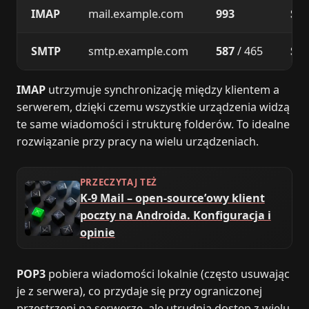
IMAP
mail.example.com
993
SSL
SMTP
smtp.example.com
587
/ 465
ST
IMAP
utrzymuje synchronizację między klientem a
serwerem, dzięki czemu wszystkie urządzenia widzą
te same wiadomości i strukturę folderów. To idealne
rozwiązanie przy pracy na wielu urządzeniach.
PRZECZYTAJ TEŻ
K-9 Mail – open-source’owy klient
poczty na Androida. Konfiguracja i
opinie
POP3
pobiera wiadomości lokalnie (często usuwając
je z serwera), co przydaje się przy ograniczonej
przestrzeni na serwerze, ale utrudnia dostęp z wielu