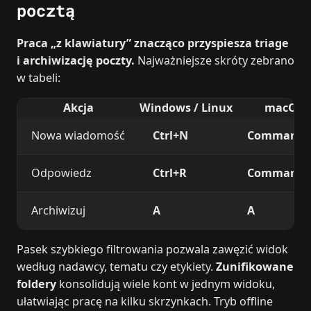
pocztą
Praca „z klawiatury” znacząco przyspiesza triage
i archiwizację poczty.
Najważniejsze skróty zebrano
w tabeli:
Akcja
Windows / Linux
macOS
Nowa wiadomość
Ctrl+N
Command
Odpowiedz
Ctrl+R
Command+
Archiwizuj
A
A
Pasek szybkiego filtrowania pozwala zawęzić widok
według nadawcy, tematu czy etykiety.
Zunifikowane
foldery
konsolidują wiele kont w jednym widoku,
ułatwiając pracę na kilku skrzynkach. Tryb offline