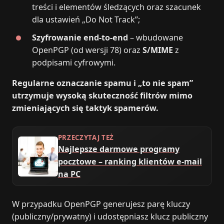
treści i elementów śledzących oraz szacunek
dla ustawień „Do Not Track”;
Szyfrowanie end‑to‑end
– wbudowane
OpenPGP (od wersji 78) oraz
S/MIME
z
podpisami cyfrowymi.
Regularne oznaczanie spamu i „to nie spam”
utrzymuje wysoką skuteczność filtrów mimo
zmieniających się taktyk spamerów.
PRZECZYTAJ TEŻ
Najlepsze darmowe programy
pocztowe – ranking klientów e-mail
na PC
W przypadku OpenPGP generujesz parę kluczy
(publiczny/prywatny) i udostępniasz klucz publiczny