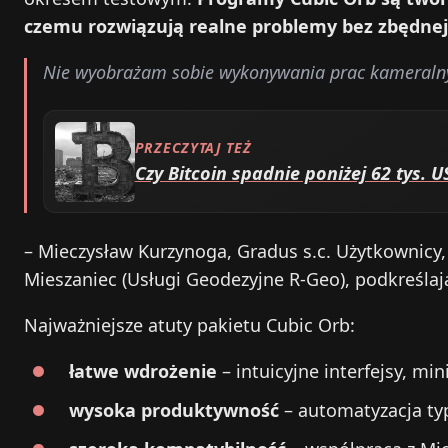
czemu rozwiązują realne problemy bez zbędnej 
Nie wyobrażam sobie wykonywania prac kameraln
PRZECZYTAJ TEŻ
Czy Bitcoin spadnie poniżej 62 tys. 
– Mieczysław Kurzynoga, Gradus s.c. Użytkownicy,
Mieszaniec (Usługi Geodezyjne R-Geo), podkreślają
Najważniejsze atuty pakietu Cubic Orb:
łatwe wdrożenie
– intuicyjne interfejsy, mi
wysoka produktywność
– automatyzacja ty