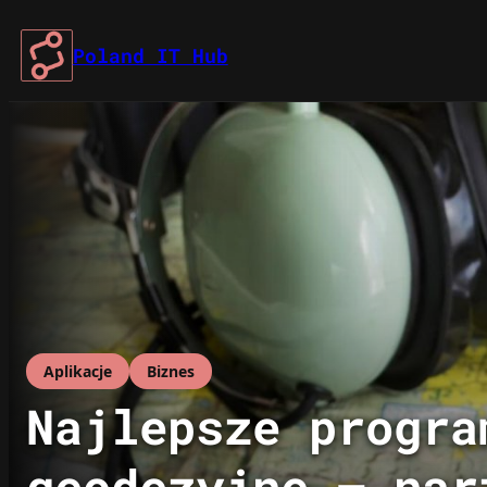
Przejdź
do
Poland IT Hub
treści
Aplikacje
Biznes
Najlepsze progra
geodezyjne – nar