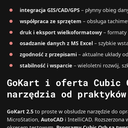
integracja GIS/CAD/GPS
– płynny obieg dany
współpraca ze sprzętem
– obsługa tachimet
druk i eksport wielkoformatowy
– formaty 
osadzanie danych z MS Excel
– szybkie wst
zgodność z przepisami
– aktualne układy o
stabilność i wsparcie
– wieloletni rozwój, szk
GoKart i oferta Cubic 
narzędzia od praktyków
GoKart 2.5
to proste w obsłudze narzędzie do o
MicroStation,
AutoCAD
i IntelliCAD. Rozszerzona 
okresem testowym.
Programy Cubic Orb są twor