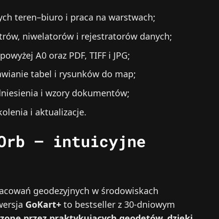
ch teren–biuro i praca na warstwach;
rów, niwelatorów i rejestratorów danych;
powyżej A0 oraz PDF, TIFF i JPG;
awianie tabel i rysunków do map;
dniesienia i wzory dokumentów;
olenia i aktualizacje.
Orb – intuicyjne
pracowań geodezyjnych w środowiskach
wersja
GoKart+
to bestseller z 30-dniowym
zone przez praktykujących geodetów, dzięki