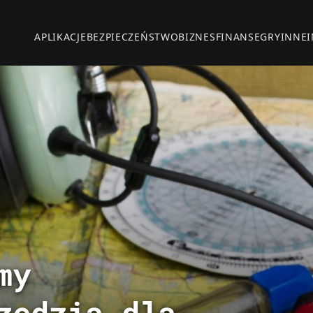
APLIKACJE
BEZPIECZEŃSTWO
BIZNES
FINANSE
GRY
INNE
my
zędzia dla