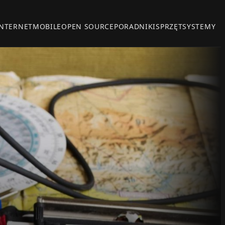
INTERNET
MOBILE
OPEN SOURCE
PORADNIKI
SPRZĘT
SYSTEMY