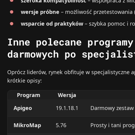
szeroka kompatybilność
– współpraca z Mic
wersje próbne
– możliwość przetestowania (
wsparcie od praktyków
– szybka pomoc i ro
Inne polecane programy
darmowych po specjalis
Oprócz liderów, rynek obfituje w specjalistyczne ap
krótkie opisy:
Program
Wersja
Apigeo
19.1.18.1
Darmowy zestaw n
MikroMap
5.76
Prosty i tani pr