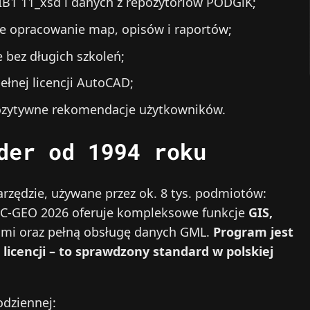
B1 11_xsd i danych z repozytoriów PODGiK;
e opracowanie map, opisów i raportów;
 bez długich szkoleń;
łnej licencji AutoCAD;
pozytywne rekomendacje użytkowników.
der od 1994 roku
rzędzie, używane przez ok. 8 tys. podmiotów:
cja C-GEO 2026 oferuje kompleksowe funkcje
GIS,
rami oraz pełną obsługę danych GML.
Program jest
licencji – to sprawdzony standard w polskiej
dziennej: