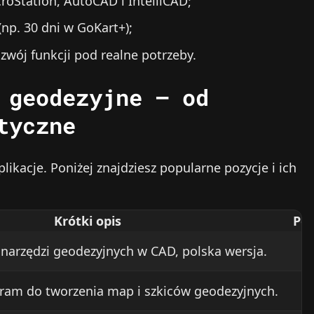
roStation, AutoCAD i IntelliCAD;
np. 30 dni w GoKart+);
zwój funkcji pod realne potrzeby.
 geodezyjne – od
tyczne
likacje. Poniżej znajdziesz popularne pozycje i ich
Krótki opis
Pop
arzędzi geodezyjnych w CAD, polska wersja.
2
ogram do tworzenia map i szkiców geodezyjnych.
1