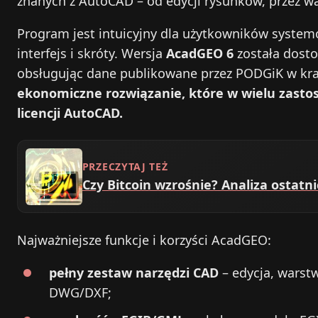
znanych z AutoCAD – od edycji rysunków, przez wa
Program jest intuicyjny dla użytkowników system
interfejs i skróty. Wersja
AcadGEO 6
została dost
obsługując dane publikowane przez PODGiK w kra
ekonomiczne rozwiązanie, które w wielu zasto
licencji AutoCAD.
PRZECZYTAJ TEŻ
Czy Bitcoin wzrośnie? Analiza ostatn
Najważniejsze funkcje i korzyści AcadGEO:
pełny zestaw narzędzi CAD
– edycja, warst
DWG/DXF;