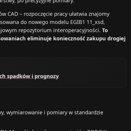
rstwy, po precyzyjne pomiary.
ów CAD – rozpoczęcie pracy ułatwia znajomy
osowana do nowego modelu EGIB1 11_xsd,
jowym repozytorium interoperacyjności.
To
sowaniach eliminuje konieczność zakupu drogiej
ich spadków i prognozy
wy, wymiarowanie i pomiary w standardzie