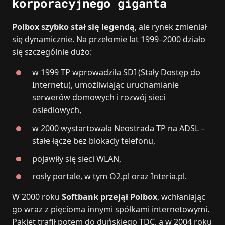
korporacyjnego giganta
Polbox szybko stał się legendą
, ale rynek zmieniał
się dynamicznie. Na przełomie lat 1999–2000 działo
się szczególnie dużo:
w 1999 TP wprowadziła SDI (Stały Dostęp do
Internetu), umożliwiając uruchamianie
serwerów domowych i rozwój sieci
osiedlowych,
w 2000 wystartowała Neostrada TP na ADSL –
stałe łącze bez blokady telefonu,
pojawiły się sieci WLAN,
rosły portale, w tym O2.pl oraz Interia.pl.
W 2000 roku
Softbank przejął Polbox
, wchłaniając
go wraz z pięcioma innymi spółkami internetowymi.
Pakiet trafił potem do duńskiego TDC, a w 2004 roku