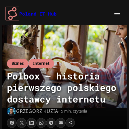
Przejdź
do
Poland IT Hub
treści
Biznes
Internet
Polbox – historia
pierwszego polskiego
dostawcy internetu
GRZEGORZ KUZIA
5 min. czytania