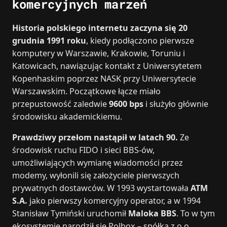
komercyjnych marzeń
Historia polskiego internetu zaczyna się 20
grudnia 1991 roku
, kiedy podłączono pierwsze
komputery w Warszawie, Krakowie, Toruniu i
Katowicach, nawiązując kontakt z Uniwersytetem
Kopenhaskim poprzez NASK przy Uniwersytecie
Warszawskim. Początkowe łącze miało
przepustowość zaledwie
9600 bps
i służyło głównie
środowisku akademickiemu.
Prawdziwy przełom nastąpił w latach 90.
Ze
środowisk ruchu FIDO i sieci BBS-ów,
umożliwiających wymianę wiadomości przez
modemy, wyłonili się założyciele pierwszych
prywatnych dostawców. W 1993 wystartowała
ATM
S.A.
jako pierwszy komercyjny operator, a w 1994
Stanisław Tymiński uruchomił
Maloka BBS
. To w tym
ekosystemie narodził się Polbox – spółka z o.o.,