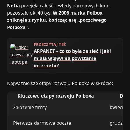
Netia
przejęła całość – wtedy darmowych kont
pozostało ok. 40 tys.
W 2006 marka Polbox
zniknęła z rynku, kończąc erę „poczciwego
Polboxa”.
PRZECZYTAJ TEŻ
ARPANET – co to była za sieć i jaki
miała wpływ na powstanie
internetu?
Najważniejsze etapy rozwoju Polboxa w skrócie:
Kluczowe etapy rozwoju Polboxa
Dat
Założenie firmy
kwiecień
Pierwsza darmowa poczta
grudzień