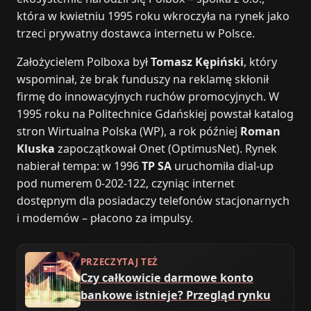
która w kwietniu 1995 roku wkroczyła na rynek jako
trzeci prywatny dostawca internetu w Polsce.
Założycielem Polboxa był
Tomasz Kępiński
, który
wspominał, że brak funduszy na reklamę skłonił
firmę do innowacyjnych ruchów promocyjnych. W
1995 roku na Politechnice Gdańskiej powstał katalog
stron Wirtualna Polska (WP), a rok później
Roman
Kluska
zapoczątkował Onet (OptimusNet). Rynek
nabierał tempa: w 1996
TP SA
uruchomiła dial-up
pod numerem 0-202-122, czyniąc internet
dostępnym dla posiadaczy telefonów stacjonarnych
i modemów – płacono za impulsy.
PRZECZYTAJ TEŻ
Czy całkowicie darmowe konto
bankowe istnieje? Przegląd rynku