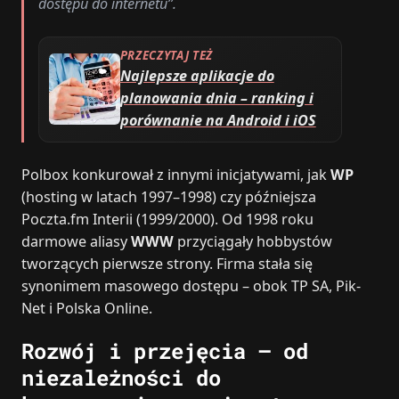
dostępu do internetu”.
PRZECZYTAJ TEŻ
Najlepsze aplikacje do
planowania dnia – ranking i
porównanie na Android i iOS
Polbox konkurował z innymi inicjatywami, jak
WP
(hosting w latach 1997–1998) czy późniejsza
Poczta.fm Interii (1999/2000). Od 1998 roku
darmowe aliasy
WWW
przyciągały hobbystów
tworzących pierwsze strony. Firma stała się
synonimem masowego dostępu – obok TP SA, Pik-
Net i Polska Online.
Rozwój i przejęcia – od
niezależności do