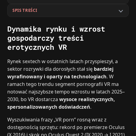
SPIS TREŚCI
Dynamika rynku i wzrost
gospodarczy treści
erotycznych VR
Rynek sextech w ostatnich latach przyspieszył, a
sektor rozrywki dla dorosłych stał się
bardziej
wyrafinowany i oparty na technologiach
. W
ramach tego trendu segment pornografii VR ma
notować najszybsze tempo wzrostu w latach 2025–
2030, bo VR dostarcza
wysoce realistycznych,
spersonalizowanych doświadczeń
.
Wyszukiwania frazy „VR porn” rosną wraz z
dostępnością sprzętu: rekord po premierze Oculus
(X 2016) i skok po Oculus Quest 2 (IX 2020 → I 2021).