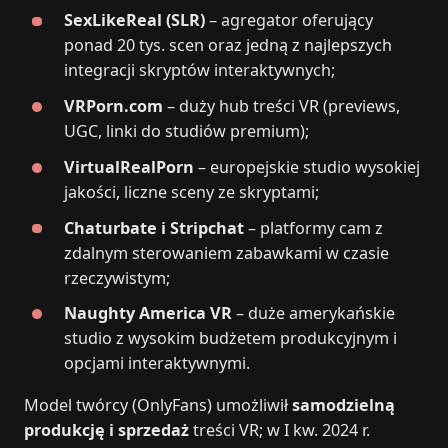
SexLikeReal (SLR)
– agregator oferujący
ponad 20 tys. scen oraz jedną z najlepszych
integracji skryptów interaktywnych;
VRPorn.com
– duży hub treści VR (previews,
UGC, linki do studiów premium);
VirtualRealPorn
– europejskie studio wysokiej
jakości, liczne sceny ze skryptami;
Chaturbate i Stripchat
– platformy cam z
zdalnym sterowaniem zabawkami w czasie
rzeczywistym;
Naughty America VR
– duże amerykańskie
studio z wysokim budżetem produkcyjnym i
opcjami interaktywnymi.
Model twórcy (OnlyFans) umożliwił
samodzielną
produkcję i sprzedaż
treści VR; w I kw. 2024 r.