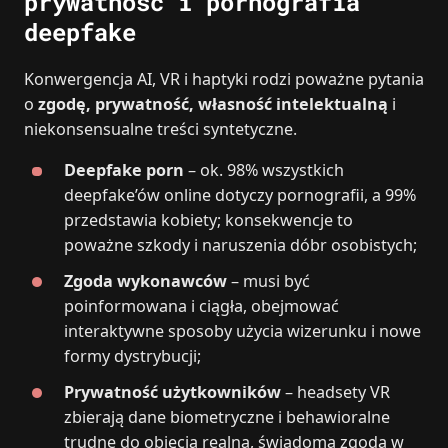
prywatność i pornografia
deepfake
Konwergencja AI, VR i haptyki rodzi poważne pytania
o
zgodę, prywatność, własność intelektualną
i
niekonsensualne treści syntetyczne.
Deepfake porn
– ok. 98% wszystkich
deepfake’ów online dotyczy pornografii, a 99%
przedstawia kobiety; konsekwencje to
poważne szkody i naruszenia dóbr osobistych;
Zgoda wykonawców
– musi być
poinformowana i ciągła, obejmować
interaktywne sposoby użycia wizerunku i nowe
formy dystrybucji;
Prywatność użytkowników
– headsety VR
zbierają dane biometryczne i behawioralne
trudne do objęcia realną, świadomą zgodą w