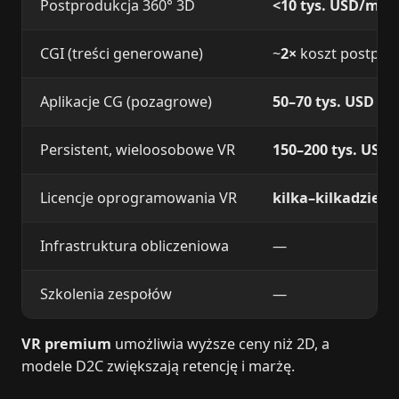
Postprodukcja 360° 3D
<10 tys. USD/min
CGI (treści generowane)
~
2×
koszt postprod
Aplikacje CG (pozagrowe)
50–70 tys. USD
Persistent, wieloosobowe VR
150–200 tys. USD
Licencje oprogramowania VR
kilka–kilkadziesi
Infrastruktura obliczeniowa
—
Szkolenia zespołów
—
VR premium
umożliwia wyższe ceny niż 2D, a
modele D2C zwiększają retencję i marżę.