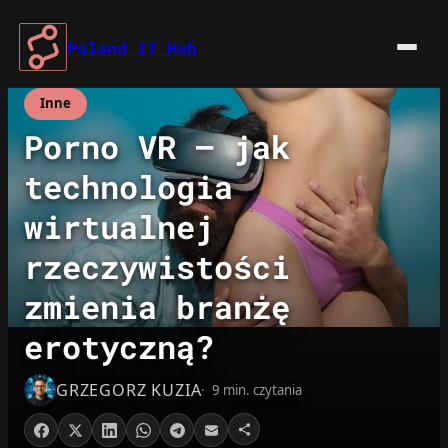
Przejdź
do
Poland IT Hub
treści
Inne
Porno VR – jak
technologia
wirtualnej
rzeczywistości
zmienia branżę
erotyczną?
GRZEGORZ KUZIA
9 min. czytania