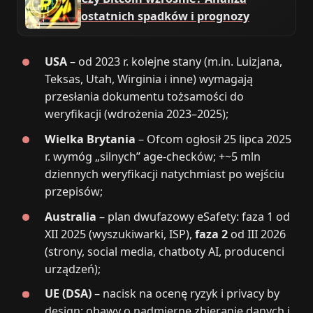
ostatnich spadków i prognozy
USA
– od 2023 r. kolejne stany (m.in. Luizjana,
Teksas, Utah, Wirginia i inne) wymagają
przesłania dokumentu tożsamości do
weryfikacji (wdrożenia 2023–2025);
Wielka Brytania
– Ofcom ogłosił 25 lipca 2025
r. wymóg „silnych” age-checków; +~5 mln
dziennych weryfikacji natychmiast po wejściu
przepisów;
Australia
– plan dwufazowy eSafety: faza 1 od
XII 2025 (wyszukiwarki, ISP),
faza 2
od III 2026
(strony, social media, chatboty AI, producenci
urządzeń);
UE (DSA)
– nacisk na ocenę ryzyk i privacy by
design; obawy o nadmierne zbieranie danych i