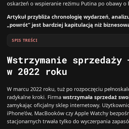
oskarżeń o wspieranie reżimu Putina po obawy o 
Artykuł przybliża chronologię wydarzeń, analizu
„powrót” jest bardziej kapitulacją niż biznesow
SPIS TREŚCI
Wstrzymanie sprzedaży 
w 2022 roku
W marcu 2022 roku, tuż po rozpoczęciu pełnoskalo
radykalne kroki. Firma
wstrzymała sprzedaż swoi
zamykając oficjalny sklep internetowy. Użytkowni
iPhone’ów, MacBooków czy Apple Watchy bezpośr
stacjonarnych trwała tylko do wyczerpania zapas