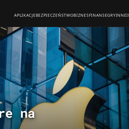
APLIKACJE
BEZPIECZEŃSTWO
BIZNES
FINANSE
GRY
INNE
re na