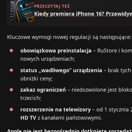
PRZECZYTAJ TEŻ
Kiedy premiera iPhone 16? Przewidy
Kluczowe wymogi nowej regulacji są następujące:
obowiązkowa preinstalacja
– RuStore i ko
nowych urządzeniach;
status „wadliwego” urządzenia
– brak tych
obniżki ceny;
zakaz ograniczeń
– niedozwolone jest bloko
trzecich;
rozszerzenie na telewizory
– od 1 stycznia
HD TV
z kanałami państwowymi.
Apple nie jest bezpośrednio dotknięte sprzeda