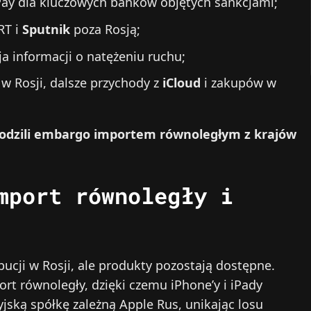
Pay dla kluczowych banków objętych sankcjami;
RT i
Sputnik
poza Rosją;
a informacji o natężeniu ruchu;
w Rosji, dalsze przychody z
iCloud
i zakupów w
chodzili embargo importem równoległym z krajów
mport równoległy i
bucji w Rosji, ale produkty pozostają dostępne.
rt równoległy, dzięki czemu iPhone’y i iPady
syjską spółkę zależną Apple Rus, unikając losu