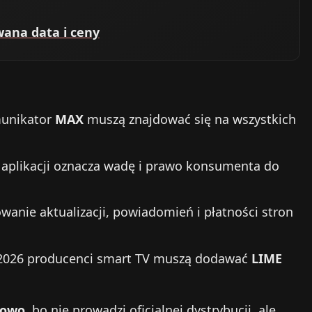
wana data i ceny
munikator
MAX
muszą znajdować się na wszystkich
 aplikacji oznacza wadę i prawo konsumenta do
wanie aktualizacji, powiadomień i płatności stron
 2026 producenci smart TV muszą dodawać
LIME
żowo
, bo nie prowadzi oficjalnej dystrybucji, ale