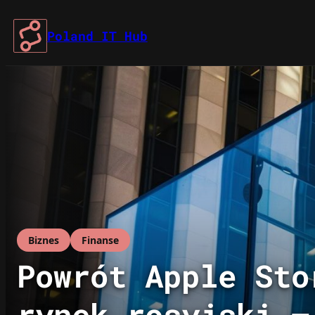
Przejdź
do
Poland IT Hub
treści
Biznes
Finanse
Powrót Apple Sto
rynek rosyjski –