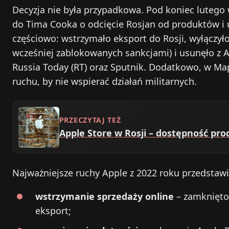
Decyzja nie była przypadkowa. Pod koniec lutego
do Tima Cooka o odcięcie Rosjan od produktów i 
częściowo: wstrzymało eksport do Rosji, wyłączył
wcześniej zablokowanych sankcjami) i usunęło z 
Russia Today (RT) oraz Sputnik. Dodatkowo, w Ma
ruchu, by nie wspierać działań militarnych.
PRZECZYTAJ TEŻ
Apple Store w Rosji – dostępność pro
Najważniejsze ruchy Apple z 2022 roku przedstawi
wstrzymanie sprzedaży online
– zamknięto 
eksport;