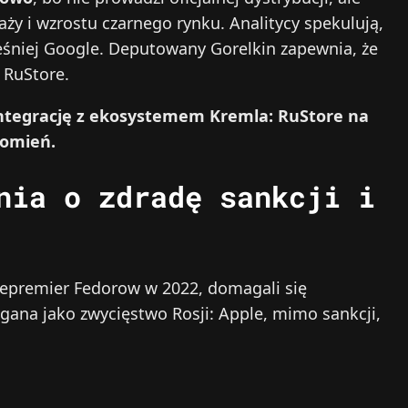
ży i wzrostu czarnego rynku. Analitycy spekulują,
ześniej Google. Deputowany Gorelkin zapewnia, że
 RuStore.
integrację z ekosystemem Kremla: RuStore na
domień.
nia o zdradę sankcji i
icepremier Fedorow w 2022, domagali się
gana jako zwycięstwo Rosji: Apple, mimo sankcji,