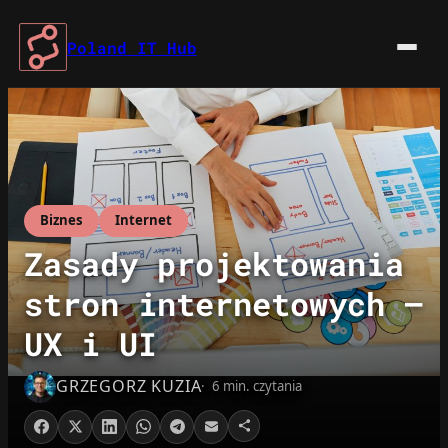
Przejdź
do
Poland IT Hub
treści
Biznes
Internet
Zasady projektowania
stron internetowych –
UX i UI
GRZEGORZ KUZIA
6 min. czytania