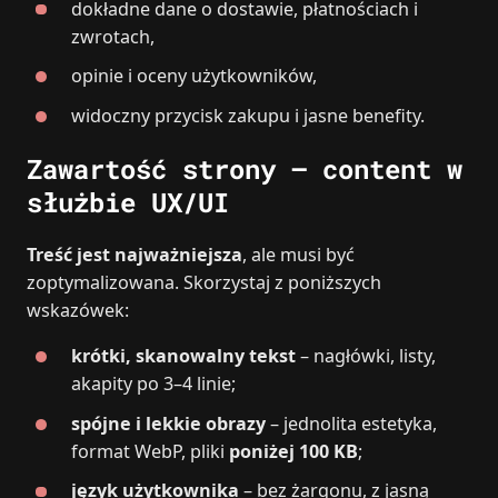
dokładne dane o dostawie, płatnościach i
zwrotach,
opinie i oceny użytkowników,
widoczny przycisk zakupu i jasne benefity.
Zawartość strony – content w
służbie UX/UI
Treść jest najważniejsza
, ale musi być
zoptymalizowana. Skorzystaj z poniższych
wskazówek:
krótki, skanowalny tekst
– nagłówki, listy,
akapity po 3–4 linie;
spójne i lekkie obrazy
– jednolita estetyka,
format WebP, pliki
poniżej 100 KB
;
język użytkownika
– bez żargonu, z jasną