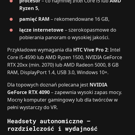
procesor
– co najmniej Intel Core i5 lub
AMD
Ryzen 5
,
pamięć RAM
– rekomendowane 16 GB,
łącze internetowe
– szerokopasmowe do
pobierania panoram o wysokiej jakości.
Przykładowe wymagania dla
HTC Vive Pro 2
: Intel
Core i5‑4590 lub AMD Ryzen 1500, NVIDIA GeForce
RTX 20xx (min. 2070) lub AMD Radeon 5000, 8 GB
RAM, DisplayPort 1.4, USB 3.0, Windows 10+.
Dla topowych doznań polecana jest
NVIDIA
GeForce RTX 4090
– zapewnia wysoki zapas mocy.
Mocny komputer gamingowy lub dla twórców w
pełni wystarczy do VR.
Headsety autonomiczne –
rozdzielczość i wydajność