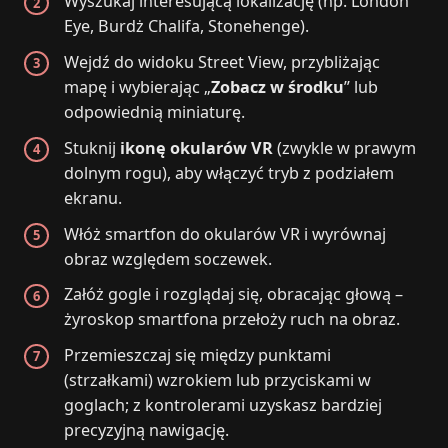
Wyszukaj interesującą lokalizację (np. London
Eye, Burdż Chalifa, Stonehenge).
Wejdź do widoku Street View, przybliżając
mapę i wybierając „
Zobacz w środku
” lub
odpowiednią miniaturę.
Stuknij
ikonę okularów VR
(zwykle w prawym
dolnym rogu), aby włączyć tryb z podziałem
ekranu.
Włóż smartfon do okularów VR i wyrównaj
obraz względem soczewek.
Załóż gogle i rozglądaj się, obracając głową –
żyroskop smartfona przełoży ruch na obraz.
Przemieszczaj się między punktami
(strzałkami) wzrokiem lub przyciskami w
goglach; z kontrolerami uzyskasz bardziej
precyzyjną nawigację.