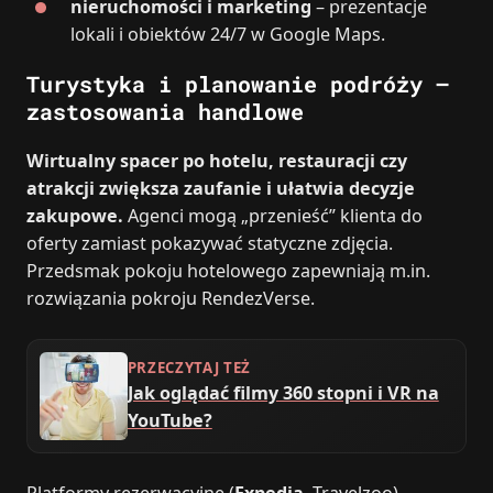
nieruchomości i marketing
– prezentacje
lokali i obiektów 24/7 w Google Maps.
Turystyka i planowanie podróży –
zastosowania handlowe
Wirtualny spacer po hotelu, restauracji czy
atrakcji zwiększa zaufanie i ułatwia decyzje
zakupowe.
Agenci mogą „przenieść” klienta do
oferty zamiast pokazywać statyczne zdjęcia.
Przedsmak pokoju hotelowego zapewniają m.in.
rozwiązania pokroju RendezVerse.
PRZECZYTAJ TEŻ
Jak oglądać filmy 360 stopni i VR na
YouTube?
Platformy rezerwacyjne (
Expedia
, Travelzoo)