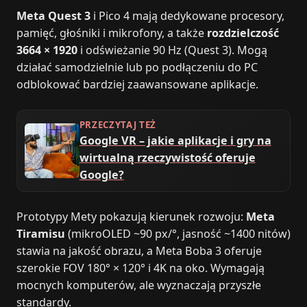
Meta Quest 3
i Pico 4 mają dedykowane procesory,
pamięć, głośniki i mikrofony, a także
rozdzielczość
3664 × 1920
i odświeżanie 90 Hz (Quest 3). Mogą
działać samodzielnie lub po podłączeniu do PC
odblokować bardziej zaawansowane aplikacje.
PRZECZYTAJ TEŻ
Google VR – jakie aplikacje i gry na
wirtualną rzeczywistość oferuje
Google?
Prototypy Mety pokazują kierunek rozwoju:
Meta
Tiramisu
(mikroOLED ~90 px/°, jasność ~1400 nitów)
stawia na jakość obrazu, a Meta Boba 3 oferuje
szerokie FOV 180° × 120° i 4K na oko. Wymagają
mocnych komputerów, ale wyznaczają przyszłe
standardy.