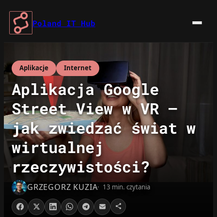
Przejdź
do
Poland IT Hub
treści
Aplikacje
Internet
Aplikacja Google
Street View w VR –
jak zwiedzać świat w
wirtualnej
rzeczywistości?
GRZEGORZ KUZIA
13 min. czytania