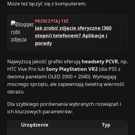
Może też łączyć się z komputerem.
PRZECZYTAJ TEŻ
Jak zrobić zdjęcie sferyczne (360
stopni) telefonem? Aplikacje i
porady
Najwyższą jakość grafiki oferują
headsety PCVR
, np.
HTC Vive Pro lub
Sony PlayStation VR2
(dla PS5 z
dwoma panelami OLED 2000 × 2040). Wymagają
mocnego sprzętu, ale zapewniają świetną wierność
obrazu.
Dla szybkiego porównania wybranych rozwiązań i
ich kluczowych parametrów:
Urządzenie
Typ