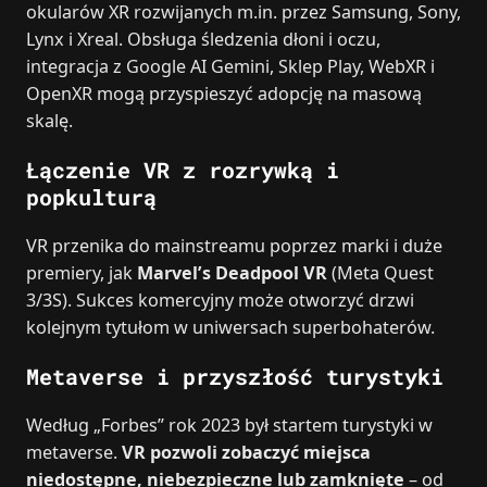
okularów XR rozwijanych m.in. przez Samsung, Sony,
Lynx i Xreal. Obsługa śledzenia dłoni i oczu,
integracja z Google AI Gemini, Sklep Play, WebXR i
OpenXR mogą przyspieszyć adopcję na masową
skalę.
Łączenie VR z rozrywką i
popkulturą
VR przenika do mainstreamu poprzez marki i duże
premiery, jak
Marvel’s Deadpool VR
(Meta Quest
3/3S). Sukces komercyjny może otworzyć drzwi
kolejnym tytułom w uniwersach superbohaterów.
Metaverse i przyszłość turystyki
Według „Forbes” rok 2023 był startem turystyki w
metaverse.
VR pozwoli zobaczyć miejsca
niedostępne, niebezpieczne lub zamknięte
– od