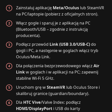
Zainstaluj aplikację
Meta/Oculus
lub SteamVR
na PC/laptopie (pobierz z oficjalnych stron).
Włącz gogle i sparuj je z aplikacją na PC
(Bluetooth/USB – zgodnie z instrukcją
producenta).
Podłącz przewód
Link (USB 3.0/USB‑C)
do
gogli i PC, a następnie w goglach włącz tryb
Oculus/Meta Link.
Dla połączenia bezprzewodowego włącz
Air
Link
w goglach i w aplikacji na PC; zapewnij
stabilne Wi‑Fi 5 GHz.
Uruchom grę w
SteamVR
lub Oculus Store i
skalibruj granice (guardian/boundary).
Dla
HTC Vive
/Valve Index: podłącz
HDMI/DisplayPort
i USB do karty