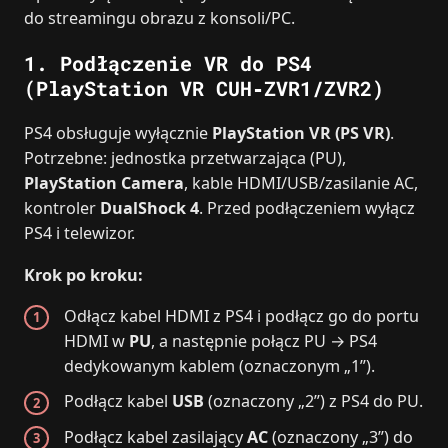
do streamingu obrazu z konsoli/PC.
1. Podłączenie VR do PS4
(PlayStation VR CUH‑ZVR1/ZVR2)
PS4 obsługuje wyłącznie
PlayStation VR (PS VR)
.
Potrzebne: jednostka przetwarzająca (PU),
PlayStation Camera
, kable HDMI/USB/zasilanie AC,
kontroler
DualShock 4
. Przed podłączeniem wyłącz
PS4 i telewizor.
Krok po kroku:
Odłącz kabel HDMI z PS4 i podłącz go do portu
HDMI w
PU
, a następnie połącz PU → PS4
dedykowanym kablem (oznaczonym „1”).
Podłącz kabel
USB
(oznaczony „2”) z PS4 do PU.
Podłącz kabel zasilający
AC
(oznaczony „3”) do