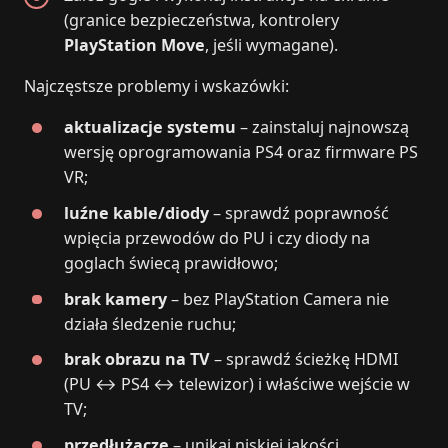
(granice bezpieczeństwa, kontrolery
PlayStation Move
, jeśli wymagane).
Najczęstsze problemy i wskazówki:
aktualizacje systemu
– zainstaluj najnowszą
wersję oprogramowania PS4 oraz firmware PS
VR;
luźne kable/diody
– sprawdź poprawność
wpięcia przewodów do PU i czy diody na
goglach świecą prawidłowo;
brak kamery
– bez PlayStation Camera nie
działa śledzenie ruchu;
brak obrazu na TV
– sprawdź ścieżkę HDMI
(PU ↔ PS4 ↔ telewizor) i właściwe wejście w
TV;
przedłużacze
– unikaj niskiej jakości