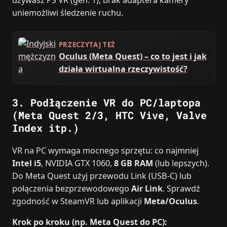
używasz PS VR (gen. 1), brak adaptera kamery
uniemożliwi śledzenie ruchu.
PRZECZYTAJ TEŻ
Oculus (Meta Quest) – co to jest i jak
działa wirtualna rzeczywistość?
3. Podłączenie VR do PC/laptopa
(Meta Quest 2/3, HTC Vive, Valve
Index itp.)
VR na PC wymaga mocnego sprzętu: co najmniej
Intel i5
, NVIDIA GTX 1060,
8 GB RAM
(lub lepszych).
Do Meta Quest użyj przewodu Link (USB‑C) lub
połączenia bezprzewodowego
Air Link
. Sprawdź
zgodność w SteamVR lub aplikacji
Meta/Oculus
.
Krok po kroku (np. Meta Quest do PC):