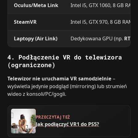
Oculus/Meta Link
Intel i5, GTX 1060, 8 GB RAM
SteamVR
Intel i5, GTX 970, 8 GB RAM
Laptopy (Air Link)
Dedykowana GPU (np.
RTX 3
4. Podłączenie VR do telewizora
(ograniczone)
Telewizor nie uruchamia VR samodzielnie
–
wyświetla jedynie podgląd (mirroring) lub strumień
wideo z konsoli/PC/gogli.
PRZECZYTAJ TEŻ
Jak podłączyć VR1 do PS5?