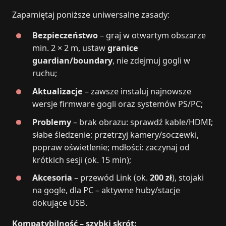
Zapamiętaj poniższe uniwersalne zasady:
Bezpieczeństwo
– graj w otwartym obszarze
min. 2 × 2 m, ustaw
granice
guardian/boundary
, nie zdejmuj gogli w
ruchu;
Aktualizacje
– zawsze instaluj najnowsze
wersje firmware gogli oraz systemów PS/PC;
Problemy
– brak obrazu: sprawdź kable/HDMI;
słabe śledzenie: przetrzyj kamery/soczewki,
popraw oświetlenie; mdłości: zaczynaj od
krótkich sesji (ok. 15 min);
Akcesoria
– przewód Link (ok.
200 zł
), stojaki
na gogle, dla PC – aktywne huby/stacje
dokujące USB.
Kompatybilność – szybki skrót: