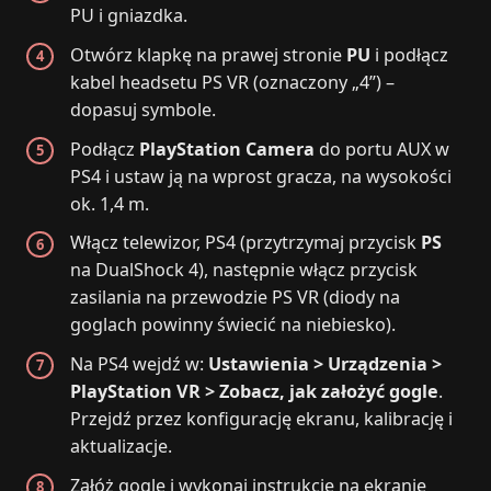
PU i gniazdka.
Otwórz klapkę na prawej stronie
PU
i podłącz
kabel headsetu PS VR (oznaczony „4”) –
dopasuj symbole.
Podłącz
PlayStation Camera
do portu AUX w
PS4 i ustaw ją na wprost gracza, na wysokości
ok. 1,4 m.
Włącz telewizor, PS4 (przytrzymaj przycisk
PS
na DualShock 4), następnie włącz przycisk
zasilania na przewodzie PS VR (diody na
goglach powinny świecić na niebiesko).
Na PS4 wejdź w:
Ustawienia > Urządzenia >
PlayStation VR > Zobacz, jak założyć gogle
.
Przejdź przez konfigurację ekranu, kalibrację i
aktualizacje.
Załóż gogle i wykonaj instrukcje na ekranie