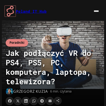
Przejdź
do
Poland IT Hub
treści
Poradniki
Jak podłączyć VR do
PS4, PS5, PC,
komputera, laptopa,
telewizora?
GRZEGORZ KUZIA
6 min. czytania