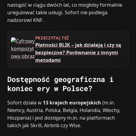
nastąpić w ciągu dwóch lat, co mogłoby formalnie
uregulować takie usługi. Sofort nie podlega
nadzorowi KNF.
PRZECZYTAJ TEŻ
Płatności BLIK – jak działają i czy są
bezpieczne? Porównanie z innymi
metodami
Dostępność geograficzna i
koniec ery w Polsce?
Sofort działa w
13 krajach europejskich
(m.in.
Niemcy, Austria, Polska, Belgia, Holandia, Włochy,
Hiszpania) i jest dostępny m.in. na platformach
takich jak Skrill, Airbnb czy Wise.