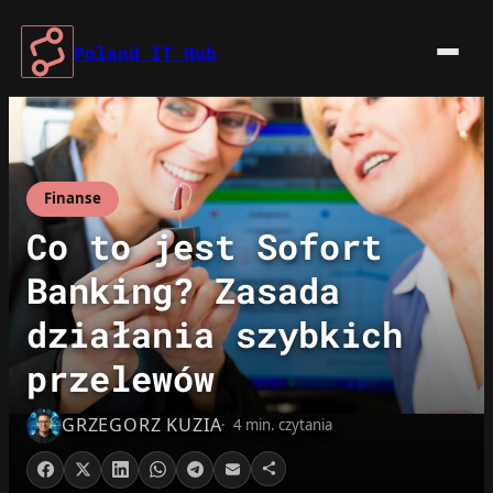
Przejdź
do
Poland IT Hub
treści
Finanse
Co to jest Sofort
Banking? Zasada
działania szybkich
przelewów
GRZEGORZ KUZIA
4 min. czytania