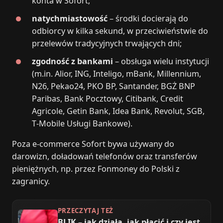
konta w Sofort;
natychmiastowość
– środki docierają do
odbiorcy w kilka sekund, w przeciwieństwie do
przelewów tradycyjnych trwających dni;
zgodność z bankami
– obsługa wielu instytucji
(m.in. Alior, ING, Inteligo, mBank, Millennium,
N26, Pekao24, PKO BP, Santander, BGŻ BNP
Paribas, Bank Pocztowy, Citibank, Credit
Agricole, Getin Bank, Idea Bank, Revolut, SGB,
T‑Mobile Usługi Bankowe).
Poza e-commerce Sofort bywa używany do
darowizn, doładowań telefonów oraz transferów
pieniężnych, np. przez Fonmoney do Polski z
zagranicy.
PRZECZYTAJ TEŻ
BLIK – jak działa, jak płacić i czy jest