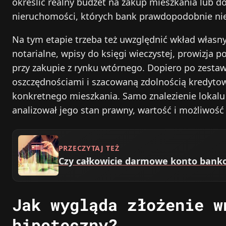
określić realny budżet na zakup mieszkania lub d
nieruchomości, których bank prawdopodobnie nie
Na tym etapie trzeba też uwzględnić wkład własny
notarialne, wpisy do księgi wieczystej, prowizja
przy zakupie z rynku wtórnego. Dopiero po zesta
oszczędnościami i szacowaną zdolnością kredyto
konkretnego mieszkania. Samo znalezienie lokalu 
analizował jego stan prawny, wartość i możliwość
PRZECZYTAJ TEŻ
Czy całkowicie darmowe konto banko
Jak wygląda złożenie w
hipoteczny?