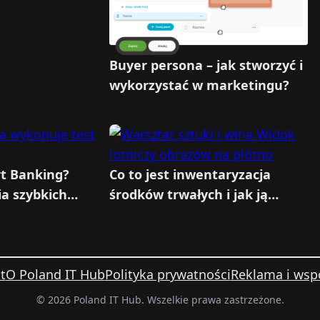
kcji?
Buyer persona – jak stworzyć i
wykorzystać w marketingu?
rt Banking?
Co to jest inwentaryzacja
ia szybkich
środków trwałych i jak ją
przeprowadzić?
t
O Poland IT Hub
Polityka prywatności
Reklama i wsp
© 2026 Poland IT Hub. Wszelkie prawa zastrzeżone.