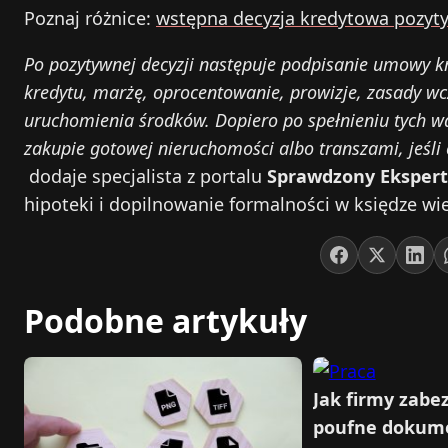
Poznaj różnice:
wstępna decyzja kredytowa pozyt
Po pozytywnej decyzji następuje podpisanie umowy kr
kredytu, marżę, oprocentowanie, prowizje, zasady wc
uruchomienia środków. Dopiero po spełnieniu tych 
zakupie gotowej nieruchomości albo transzami, jeśl
dodaje specjalista z portalu
Sprawdzony Ekspert
hipoteki i dopilnowanie formalności w księdze wie
Podobne artykuły
Jak firmy zabe
poufne dokume