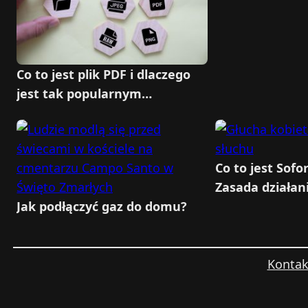
ważnych transa
Co to jest plik PDF i dlaczego
jest tak popularnym
formatem dokumentów?
Co to jest Sofo
Zasada działan
Jak podłączyć gaz do domu?
przelewów
Kontak