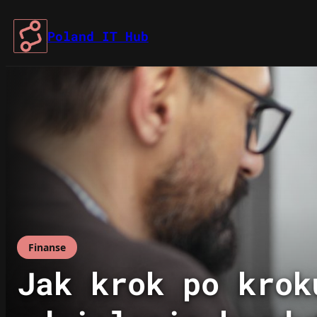
Przejdź
do
Poland IT Hub
treści
Finanse
Jak krok po krok