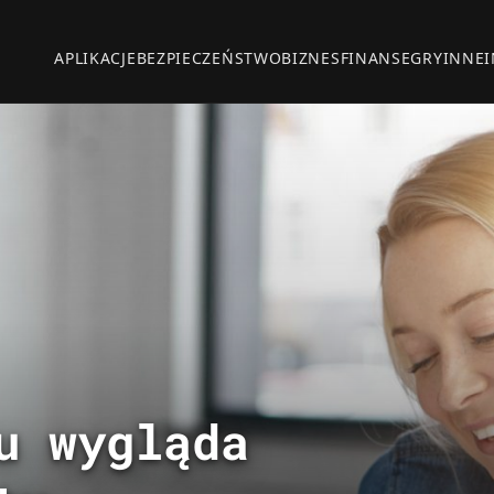
APLIKACJE
BEZPIECZEŃSTWO
BIZNES
FINANSE
GRY
INNE
u wygląda