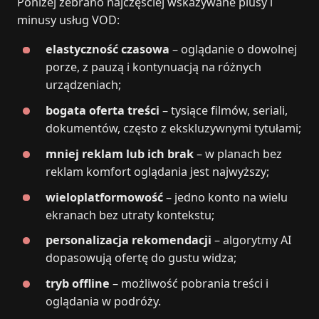
Poniżej zebrano najczęściej wskazywane plusy i
minusy usług VOD:
elastyczność czasowa
– oglądanie o dowolnej
porze, z pauzą i kontynuacją na różnych
urządzeniach;
bogata oferta treści
– tysiące filmów, seriali,
dokumentów, często z ekskluzywnymi tytułami;
mniej reklam lub ich brak
– w planach bez
reklam komfort oglądania jest najwyższy;
wieloplatformowość
– jedno konto na wielu
ekranach bez utraty kontekstu;
personalizacja rekomendacji
– algorytmy AI
dopasowują ofertę do gustu widza;
tryb offline
– możliwość pobrania treści i
oglądania w podróży.