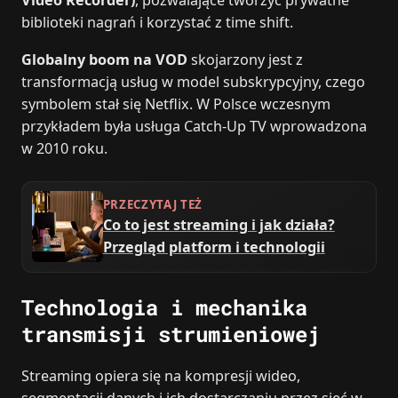
Video Recorder)
, pozwalające tworzyć prywatne
biblioteki nagrań i korzystać z time shift.
Globalny boom na VOD
skojarzony jest z
transformacją usług w model subskrypcyjny, czego
symbolem stał się Netflix. W Polsce wczesnym
przykładem była usługa Catch-Up TV wprowadzona
w 2010 roku.
PRZECZYTAJ TEŻ
Co to jest streaming i jak działa?
Przegląd platform i technologii
Technologia i mechanika
transmisji strumieniowej
Streaming opiera się na kompresji wideo,