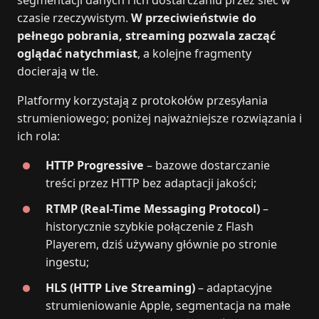
segmentacji danych i ich dostarczaniu przez sieć w
czasie rzeczywistym.
W przeciwieństwie do
pełnego pobrania, streaming pozwala zacząć
oglądać natychmiast
, a kolejne fragmenty
docierają w tle.
Platformy korzystają z protokołów przesyłania
strumieniowego; poniżej najważniejsze rozwiązania i
ich rola:
HTTP Progressive
– bazowe dostarczanie
treści przez HTTP bez adaptacji jakości;
RTMP (Real-Time Messaging Protocol)
–
historycznie szybkie połączenie z Flash
Playerem, dziś używany głównie po stronie
ingestu;
HLS (HTTP Live Streaming)
– adaptacyjne
strumieniowanie Apple, segmentacja na małe