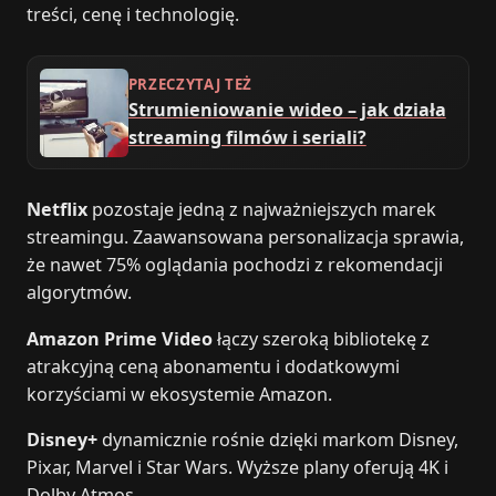
treści, cenę i technologię.
PRZECZYTAJ TEŻ
Strumieniowanie wideo – jak działa
streaming filmów i seriali?
Netflix
pozostaje jedną z najważniejszych marek
streamingu. Zaawansowana personalizacja sprawia,
że nawet 75% oglądania pochodzi z rekomendacji
algorytmów.
Amazon Prime Video
łączy szeroką bibliotekę z
atrakcyjną ceną abonamentu i dodatkowymi
korzyściami w ekosystemie Amazon.
Disney+
dynamicznie rośnie dzięki markom Disney,
Pixar, Marvel i Star Wars. Wyższe plany oferują 4K i
Dolby Atmos.