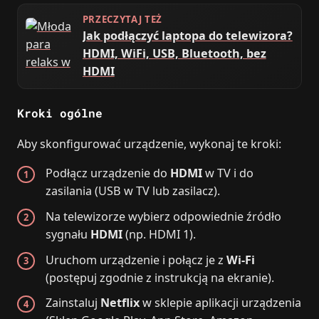
PRZECZYTAJ TEŻ
Jak podłączyć laptopa do telewizora?
HDMI, WiFi, USB, Bluetooth, bez
HDMI
Kroki ogólne
Aby skonfigurować urządzenie, wykonaj te kroki:
Podłącz urządzenie do
HDMI
w TV i do
zasilania (USB w TV lub zasilacz).
Na telewizorze wybierz odpowiednie źródło
sygnału
HDMI
(np. HDMI 1).
Uruchom urządzenie i połącz je z
Wi‑Fi
(postępuj zgodnie z instrukcją na ekranie).
Zainstaluj
Netflix
w sklepie aplikacji urządzenia