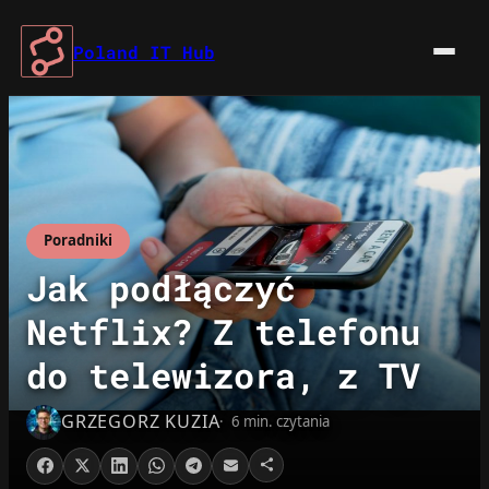
Przejdź
do
Poland IT Hub
treści
Poradniki
Jak podłączyć
Netflix? Z telefonu
do telewizora, z TV
GRZEGORZ KUZIA
6 min. czytania