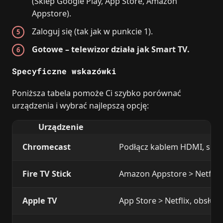
(Sklep Google Play, App Store, Amazon
Appstore).
Zaloguj się (tak jak w punkcie 1).
Gotowe – telewizor działa jak Smart TV.
Specyficzne wskazówki
Poniższa tabela pomoże Ci szybko porównać
urządzenia i wybrać najlepszą opcję:
Urządzenie
Kl
Chromecast
Podłącz kablem HDMI, skonf
Fire TV Stick
Amazon Appstore > Netflix,
Apple TV
App Store > Netflix, obsługa