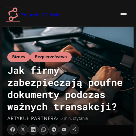
Przejdź
do
Poland IT Hub
treści
Biznes
Bezpieczeństwo
Jak firmy
zabezpieczają poufne
dokumenty podczas
ważnych transakcji?
ARTYKUŁ PARTNERA
5 min. czytania