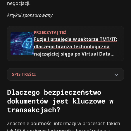
negocjacji.
Artykuł sponsorowany
PRZECZYTAJ TEŻ
Fuzje i przejęcia w sektorze TMT/IT:
dlaczego branża technologiczna
najczęściej sięga po Virtual Data
Room
SPIS TREŚCI
Dlaczego bezpieczeństwo
dokumentów jest kluczowe w
transakcjach?
Znaczenie poufności informacji w procesach takich
jak M&A czy inwestycje wynika bezpośrednio z