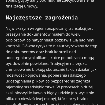
spółki, gdyby dany podmiot nie zdecydował się na
finalizację umowy.
Najczęstsze zagrożenia
Największym wrogiem bezpiecznej transakcji jest
przesyłanie dokumentów mailem do wielu
odbiorców, co natychmiast pozbawia Cię nad nimi
kontroli. Główne ryzyka to nieautoryzowany dostęp
do dokumentów oraz brak kontroli nad
udostępnionymi plikami, które po pobraniu mogą
być dowolnie powielane. Tradycyjne narzędzia
chmurowe nie blokują skutecznie takich działań jak
możliwość kopiowania, pobierania i dalszego
udostępniania plików, co bezpośrednio zagraża
tajemnicy przedsiębiorstwa. W procesach o dużej
skali niezwykle łatwo o błędy ludzkie (np. wysłanie
pliku do niewłaściwej osoby), które przy braku
scentralizowanego systemu stają się nieodwracalne