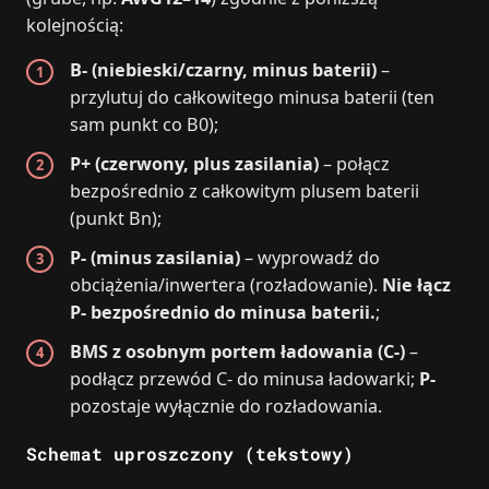
kolejnością:
B- (niebieski/czarny, minus baterii)
–
przylutuj do całkowitego minusa baterii (ten
sam punkt co B0);
P+ (czerwony, plus zasilania)
– połącz
bezpośrednio z całkowitym plusem baterii
(punkt Bn);
P- (minus zasilania)
– wyprowadź do
obciążenia/inwertera (rozładowanie).
Nie łącz
P- bezpośrednio do minusa baterii.
;
BMS z osobnym portem ładowania (C-)
–
podłącz przewód C- do minusa ładowarki;
P-
pozostaje wyłącznie do rozładowania.
Schemat uproszczony (tekstowy)