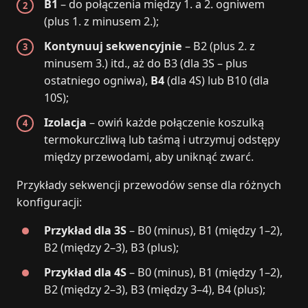
B1
– do połączenia między 1. a 2. ogniwem
(plus 1. z minusem 2.);
Kontynuuj sekwencyjnie
– B2 (plus 2. z
minusem 3.) itd., aż do B3 (dla 3S – plus
ostatniego ogniwa),
B4
(dla 4S) lub B10 (dla
10S);
Izolacja
– owiń każde połączenie koszulką
termokurczliwą lub taśmą i utrzymuj odstępy
między przewodami, aby uniknąć zwarć.
Przykłady sekwencji przewodów sense dla różnych
konfiguracji:
Przykład dla 3S
– B0 (minus), B1 (między 1–2),
B2 (między 2–3), B3 (plus);
Przykład dla 4S
– B0 (minus), B1 (między 1–2),
B2 (między 2–3), B3 (między 3–4), B4 (plus);