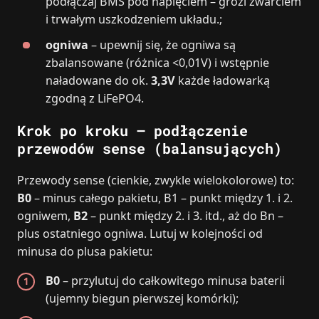
podłączaj BMS pod napięciem – grozi zwarciem
i trwałym uszkodzeniem układu.;
ogniwa
– upewnij się, że ogniwa są
zbalansowane (różnica <0,01V) i wstępnie
naładowane do ok.
3,3V
każde ładowarką
zgodną z LiFePO4.
Krok po kroku – podłączenie
przewodów sense (balansujących)
Przewody sense (cienkie, zwykle wielokolorowe) to:
B0
– minus całego pakietu, B1 – punkt między 1. i 2.
ogniwem,
B2
– punkt między 2. i 3. itd., aż do Bn –
plus ostatniego ogniwa. Lutuj w kolejności od
minusa do plusa pakietu:
B0
– przylutuj do całkowitego minusa baterii
(ujemny biegun pierwszej komórki);