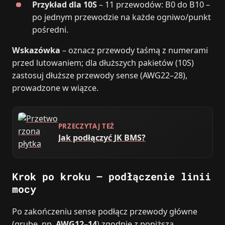
Przykład dla 10S
– 11 przewodów: B0 do B10 –
po jednym przewodzie na każde ogniwo/punkt
pośredni.
Wskazówka
– oznacz przewody taśmą z numerami
przed lutowaniem; dla dłuższych pakietów (10S)
zastosuj dłuższe przewody sense (AWG22–28),
prowadzone w wiązce.
PRZECZYTAJ TEŻ
Jak podłączyć JK BMS?
Krok po kroku – podłączenie linii
mocy
Po zakończeniu sense podłącz przewody główne
(grube, np.
AWG12–14
) zgodnie z poniższą