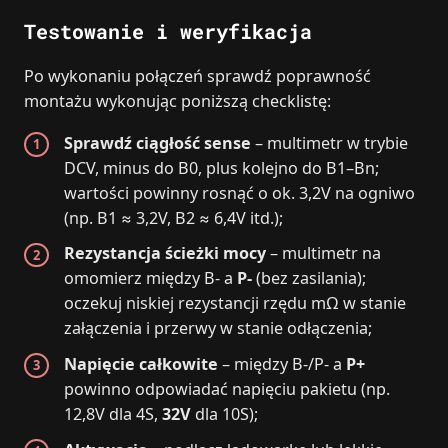
Testowanie i weryfikacja
Po wykonaniu połączeń sprawdź poprawność
montażu wykonując poniższą checklistę:
Sprawdź ciągłość sense
– multimetr w trybie
DCV, minus do B0, plus kolejno do B1–Bn;
wartości powinny rosnąć o ok. 3,2V na ogniwo
(np. B1 ≈ 3,2V, B2 ≈ 6,4V itd.);
Rezystancja ścieżki mocy
– multimetr na
omomierz między B- a
P-
(bez zasilania);
oczekuj niskiej rezystancji rzędu mΩ w stanie
załączenia i przerwy w stanie odłączenia;
Napięcie całkowite
– między B-/P- a
P+
powinno odpowiadać napięciu pakietu (np.
12,8V dla 4S,
32V
dla 10S);