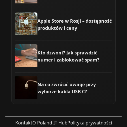
Apple Store w Rosji – dostępność
produktów i ceny
Kto dzwoni? Jak sprawdzić
numer i zablokować spam?
Na co zwrócić uwagę przy
wyborze kabla USB C?
Kontakt
O Poland IT Hub
Polityka prywatności