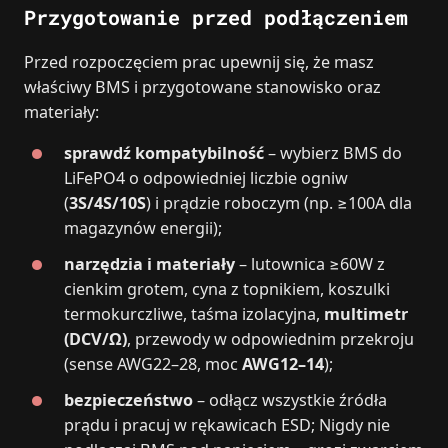
Przygotowanie przed podłączeniem
Przed rozpoczęciem prac upewnij się, że masz
właściwy BMS i przygotowane stanowisko oraz
materiały:
sprawdź kompatybilność
– wybierz BMS do
LiFePO4 o odpowiedniej liczbie ogniw
(
3S/4S/10S
) i prądzie roboczym (np. ≥100A dla
magazynów energii);
narzędzia i materiały
– lutownica ≥60W z
cienkim grotem, cyna z topnikiem, koszulki
termokurczliwe, taśma izolacyjna,
multimetr
(DCV/Ω)
, przewody w odpowiednim przekroju
(sense AWG22–28, moc
AWG12–14
);
bezpieczeństwo
– odłącz wszystkie źródła
prądu i pracuj w rękawicach ESD; Nigdy nie