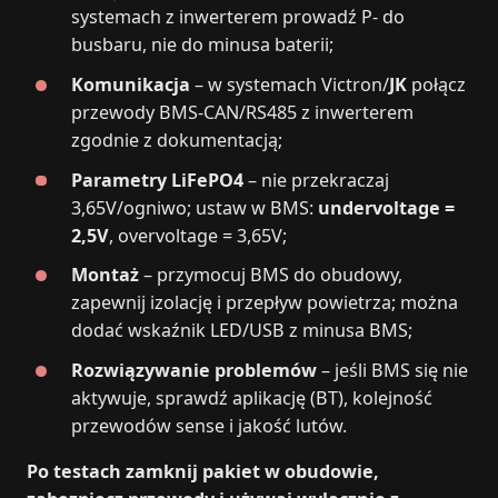
systemach z inwerterem prowadź P- do
busbaru, nie do minusa baterii;
Komunikacja
– w systemach Victron/
JK
połącz
przewody BMS-CAN/RS485 z inwerterem
zgodnie z dokumentacją;
Parametry LiFePO4
– nie przekraczaj
3,65V/ogniwo; ustaw w BMS:
undervoltage =
2,5V
, overvoltage = 3,65V;
Montaż
– przymocuj BMS do obudowy,
zapewnij izolację i przepływ powietrza; można
dodać wskaźnik LED/USB z minusa BMS;
Rozwiązywanie problemów
– jeśli BMS się nie
aktywuje, sprawdź aplikację (BT), kolejność
przewodów sense i jakość lutów.
Po testach zamknij pakiet w obudowie,