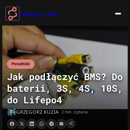
Przejdź
do
Poland IT Hub
treści
Poradniki
Jak podłączyć BMS? Do
baterii, 3S, 4S, 10S,
do Lifepo4
GRZEGORZ KUZIA
2 min. czytania