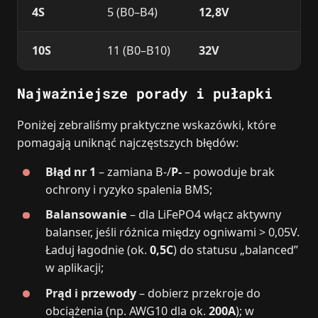
4S
5 (B0–B4)
12,8V
10S
11 (B0–B10)
32V
Najważniejsze porady i pułapki
Poniżej zebraliśmy praktyczne wskazówki, które
pomagają uniknąć najczęstszych błędów:
Błąd nr 1
– zamiana B-/
P-
– powoduje brak
ochrony i ryzyko spalenia BMS;
Balansowanie
– dla LiFePO4 włącz aktywny
balanser, jeśli różnica między ogniwami > 0,05V.
Ładuj łagodnie (ok.
0,5C
) do statusu „balanced”
w aplikacji;
Prąd i przewody
– dobierz przekroje do
obciążenia (np. AWG10 dla ok.
200A
); w