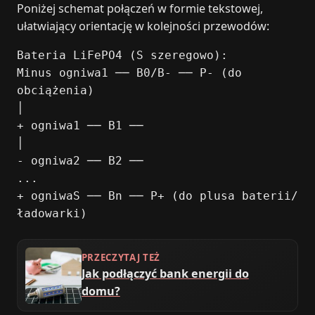
Poniżej schemat połączeń w formie tekstowej,
ułatwiający orientację w kolejności przewodów:
Bateria LiFePO4 (S szeregowo):
Minus ogniwa1 ── B0/B- ── P- (do
obciążenia)
│
+ ogniwa1 ── B1 ──
│
- ogniwa2 ── B2 ──
...
+ ogniwaS ── Bn ── P+ (do plusa baterii/
ładowarki)
PRZECZYTAJ TEŻ
Jak podłączyć bank energii do
domu?