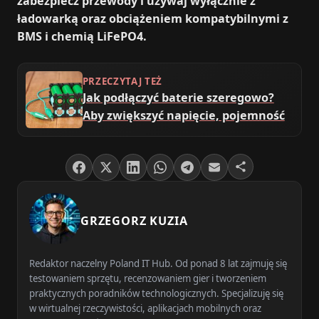
zabezpiecz przewody i używaj wyłącznie z
ładowarką oraz obciążeniem kompatybilnymi z
BMS i chemią LiFePO4.
PRZECZYTAJ TEŻ
Jak podłączyć baterie szeregowo?
Aby zwiększyć napięcie, pojemność
GRZEGORZ KUZIA
Redaktor naczelny Poland IT Hub. Od ponad 8 lat zajmuję się
testowaniem sprzętu, recenzowaniem gier i tworzeniem
praktycznych poradników technologicznych. Specjalizuję się
w wirtualnej rzeczywistości, aplikacjach mobilnych oraz