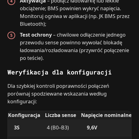
Aktywacja
– podłącz ładowarkę lub lekkie
obciążenie; BMS powinien wykryć napięcia.
Monitoruj ogniwa w aplikacji (np. JK BMS przez
Bluetooth);
Test ochrony
– chwilowe odłączenie jednego
przewodu sense powinno wywołać blokadę
ładowania/rozładowania (przywróć połączenie
po teście).
Weryfikacja dla konfiguracji
Dla szybkiej kontroli poprawności połączeń
porównaj spodziewane wskazania według
konfiguracji:
Konfiguracja
Liczba sense
Napięcie nominalne L
3S
4 (B0–B3)
9,6V