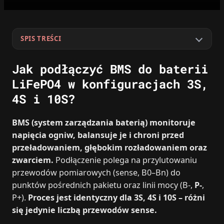
SPIS TREŚCI
Jak podłączyć BMS do baterii
LiFePO4 w konfiguracjach 3S,
4S i 10S?
BMS (system zarządzania baterią) monitoruje
napięcia ogniw, balansuje je i chroni przed
przeładowaniem, głębokim rozładowaniem oraz
zwarciem.
Podłączenie polega na przylutowaniu
przewodów pomiarowych (sense, B0–Bn) do
punktów pośrednich pakietu oraz linii mocy (B-,
P-
,
P+).
Proces jest identyczny dla 3S, 4S i 10S – różni
się jedynie liczbą przewodów sense.