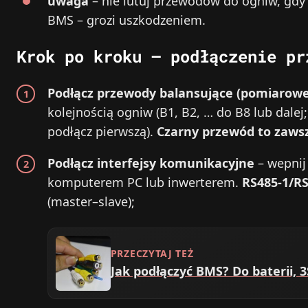
uwaga
– nie lutuj przewodów do ogniw, gd
BMS – grozi uszkodzeniem.
Krok po kroku – podłączenie pr
Podłącz przewody balansujące (pomiarowe
kolejnością ogniw (B1, B2, … do B8 lub dalej;
podłącz pierwszą).
Czarny przewód to zaws
Podłącz interfejsy komunikacyjne
– wepnij
komputerem PC lub inwerterem.
RS485-1/RS
(master–slave);
PRZECZYTAJ TEŻ
Jak podłączyć BMS? Do baterii, 3S