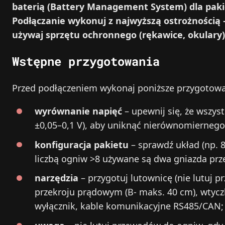
baterią (Battery Management System) dla paki
Podłączanie wykonuj z najwyższą ostrożnością – 
używaj sprzętu ochronnego (rękawice, okulary)
Wstępne przygotowania
Przed podłączeniem wykonaj poniższe przygotowa
wyrównanie napięć
– upewnij się, że wszys
±0,05–0,1 V), aby uniknąć nierównomiernego
konfiguracja pakietu
– sprawdź układ (np. 
liczbą ogniw >8 używane są dwa gniazda p
narzędzia
– przygotuj lutownicę (nie lutuj
przekroju prądowym (B- maks. 40 cm), wtycz
wyłącznik, kable komunikacyjne RS485/CAN;