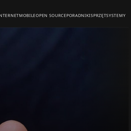
INTERNET
MOBILE
OPEN SOURCE
PORADNIKI
SPRZĘT
SYSTEMY