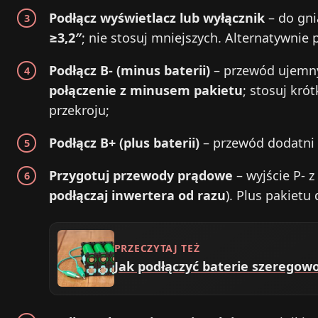
Podłącz wyświetlacz lub wyłącznik
– do gni
≥3,2″
; nie stosuj mniejszych. Alternatywnie
Podłącz B- (minus baterii)
– przewód ujemny
połączenie z minusem pakietu
; stosuj kró
przekroju;
Podłącz B+ (plus baterii)
– przewód dodatni 
Przygotuj przewody prądowe
– wyjście P- 
podłączaj inwertera od razu
). Plus pakiet
PRZECZYTAJ TEŻ
Jak podłączyć baterie szeregow