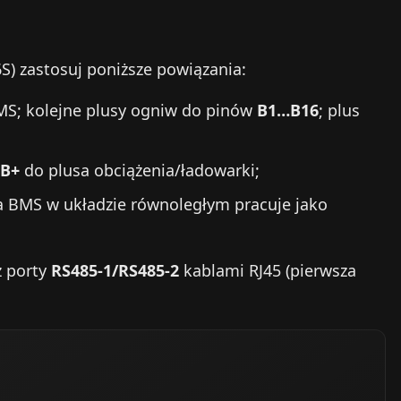
S) zastosuj poniższe powiązania:
MS; kolejne plusy ogniw do pinów
B1…B16
; plus
B+
do plusa obciążenia/ładowarki;
a BMS w układzie równoległym pracuje jako
z porty
RS485-1/RS485-2
kablami RJ45 (pierwsza