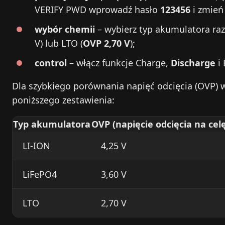
VERIFY PWD wprowadź hasło
123456
i zmień
wybór chemii
– wybierz typ akumulatora raz 
V) lub LTO (
OVP 2,70 V
);
control
– włącz funkcje Charge,
Discharge
i 
Dla szybkiego porównania napięć odcięcia (OVP) w
poniższego zestawienia:
Typ akumulatora
OVP (napięcie odcięcia na cel
LI-ION
4,25 V
LiFePO4
3,60 V
LTO
2,70 V