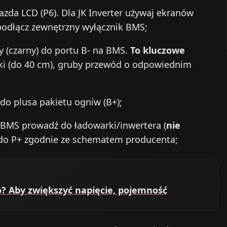
azda LCD (P6). Dla JK Inverter używaj ekranów
 podłącz zewnętrzny wyłącznik BMS;
 (czarny) do portu B- na BMS.
To kluczowe
tki (do 40 cm), gruby przewód o odpowiednim
do plusa pakietu ogniw (B+);
z BMS prowadź do ładowarki/inwertera (
nie
u do P+ zgodnie ze schematem producenta;
o? Aby zwiększyć napięcie, pojemność