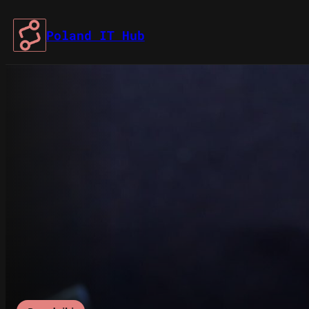
Przejdź
do
Poland IT Hub
treści