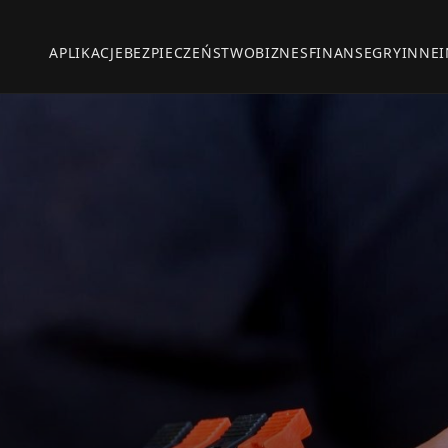
APLIKACJE
BEZPIECZEŃSTWO
BIZNES
FINANSE
GRY
INNE