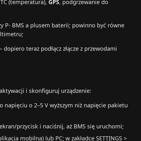
NTC (temperatura),
GPS
, podgrzewanie do
zy P- BMS a plusem baterii; powinno być równe
ltimetru;
– dopiero teraz podłącz złącze z przewodami
ktywacji i skonfiguruj urządzenie:
o napięciu o 2–5 V wyższym niż napięcie pakietu
ekran/przycisk i naciśnij, aż BMS się uruchomi;
plikacja mobilna) lub PC; w zakładce SETTINGS >