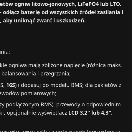
etów ogniw litowo-jonowych, LiFePO4 lub LTO.
odłącz baterię od wszystkich źródeł zasilania i
, aby uniknąć zwarć i uszkodzeń.
nia:
tkie ogniwa mają zbliżone napięcie (różnica maks.
 balansowania i przegrzania;
8S,
16S
) i dopasuj do modelu BMS; dla pakietów z
rzewodów pomiarowych;
 przy podłączonym BMS), przewody o odpowiednim
ki, opcjonalnie wyświetlacz
LCD 3,2″ lub 4,3″
,