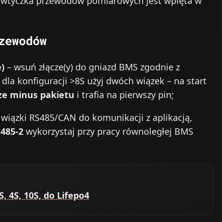
y wtyczka przewodów pomiarowych jest wpięta w
zewodów
)
– wsuń złącze(y) do gniazd BMS zgodnie z
 dla konfiguracji >8S użyj dwóch wiązek – na start
ze minus pakietu
i trafia na pierwszy pin;
 wiązki RS485/CAN do komunikacji z aplikacją,
485-2
wykorzystaj przy pracy równoległej BMS
, 4S, 10S, do Lifepo4