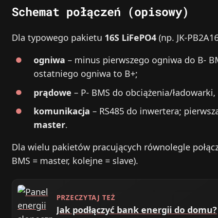
Schemat połączeń (opisowy)
Dla typowego pakietu
16S LiFePO4
(np. JK-PB2A16
ogniwa
– minus pierwszego ogniwa do B- B
ostatniego ogniwa to B+;
prądowe
– P- BMS do obciążenia/ładowarki,
komunikacja
– RS485 do inwertera; pierwsz
master
.
Dla wielu pakietów pracujących równolegle połąc
BMS = master, kolejne = slave).
PRZECZYTAJ TEŻ
Jak podłączyć bank energii do domu?