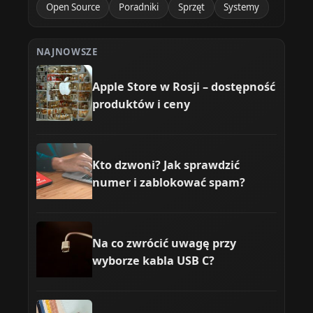
Open Source
Poradniki
Sprzęt
Systemy
NAJNOWSZE
Apple Store w Rosji – dostępność
produktów i ceny
Kto dzwoni? Jak sprawdzić
numer i zablokować spam?
Na co zwrócić uwagę przy
wyborze kabla USB C?