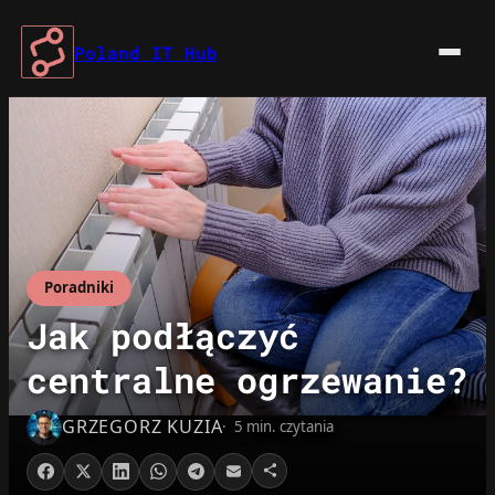
Przejdź
do
Poland IT Hub
treści
Poradniki
Jak podłączyć
centralne ogrzewanie?
GRZEGORZ KUZIA
5 min. czytania