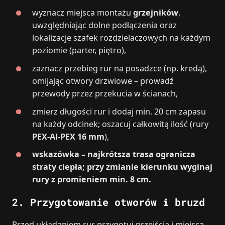
wyznacz miejsca montażu
grzejników
,
uwzględniając dolne podłączenia oraz
lokalizacje szafek rozdzielaczowych na każdym
poziomie (parter, piętro),
zaznacz przebieg rur na posadzce (np. kredą),
omijając otwory drzwiowe – prowadź
przewody przez przekucia w ścianach,
zmierz długości rur i dodaj min. 20 cm zapasu
na każdy odcinek; oszacuj całkowitą ilość (rury
PEX-Al-PEX 16 mm
),
wskazówka – najkrótsza trasa ogranicza
straty ciepła; przy zmianie kierunku wyginaj
rury z promieniem min. 8 cm.
2.
Przygotowanie otworów i bruzd
Przed układaniem rur przygotuj przejścia i miejsca