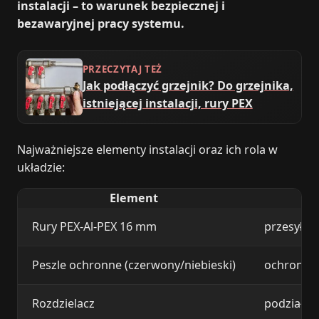
instalacji – to warunek bezpiecznej i
bezawaryjnej pracy systemu.
PRZECZYTAJ TEŻ
Jak podłączyć grzejnik? Do grzejnika,
istniejącej instalacji, rury PEX
Najważniejsze elementy instalacji oraz ich rola w
układzie:
Element
Rury PEX-Al-PEX 16 mm
przesył c
Peszle ochronne (czerwony/niebieski)
ochrona r
Rozdzielacz
podział n