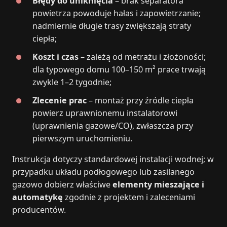
Błędy do uniknięcia
– brak separatora
powietrza powoduje hałas i zapowietrzanie;
nadmiernie długie trasy zwiększają straty
ciepła;
Koszt i czas
– zależą od metrażu i złożoności;
dla typowego domu 100–150 m² prace trwają
zwykle 1–2 tygodnie;
Zlecenie prac
– montaż przy źródle ciepła
powierz uprawnionemu instalatorowi
(uprawnienia gazowe/CO), zwłaszcza przy
pierwszym uruchomieniu.
Instrukcja dotyczy standardowej instalacji wodnej; w
przypadku układu podłogowego lub zasilanego
gazowo dobierz właściwe
elementy mieszające i
automatykę
zgodnie z projektem i zaleceniami
producentów.