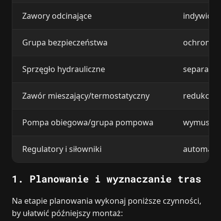
Zawory odcinające
indywidua
Grupa bezpieczeństwa
ochrona i
Sprzęgło hydrauliczne
separacja
Zawór mieszający/termostatyczny
redukcja i
Pompa obiegowa/grupa pompowa
wymuszeni
Regulatory i siłowniki
automatyk
1.
Planowanie i wyznaczanie tras
Na etapie planowania wykonaj poniższe czynności,
by ułatwić późniejszy montaż: